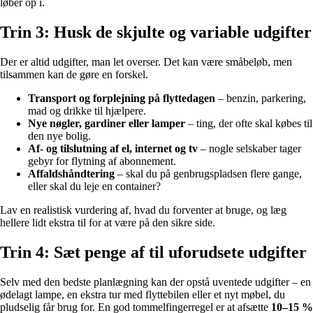
løber op i.
Trin 3: Husk de skjulte og variable udgifter
Der er altid udgifter, man let overser. Det kan være småbeløb, men
tilsammen kan de gøre en forskel.
Transport og forplejning på flyttedagen
– benzin, parkering,
mad og drikke til hjælpere.
Nye nøgler, gardiner eller lamper
– ting, der ofte skal købes til
den nye bolig.
Af- og tilslutning af el, internet og tv
– nogle selskaber tager
gebyr for flytning af abonnement.
Affaldshåndtering
– skal du på genbrugspladsen flere gange,
eller skal du leje en container?
Lav en realistisk vurdering af, hvad du forventer at bruge, og læg
hellere lidt ekstra til for at være på den sikre side.
Trin 4: Sæt penge af til uforudsete udgifter
Selv med den bedste planlægning kan der opstå uventede udgifter – en
ødelagt lampe, en ekstra tur med flyttebilen eller et nyt møbel, du
pludselig får brug for. En god tommelfingerregel er at afsætte
10–15 %