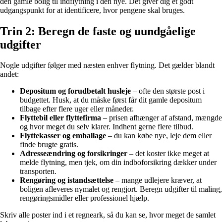
den gamle bolig til indflytning i den nye. Det giver dig et godt
udgangspunkt for at identificere, hvor pengene skal bruges.
Trin 2: Beregn de faste og uundgåelige
udgifter
Nogle udgifter følger med næsten enhver flytning. Det gælder blandt
andet:
Depositum og forudbetalt husleje
– ofte den største post i
budgettet. Husk, at du måske først får dit gamle depositum
tilbage efter flere uger eller måneder.
Flyttebil eller flyttefirma
– prisen afhænger af afstand, mængde
og hvor meget du selv klarer. Indhent gerne flere tilbud.
Flyttekasser og emballage
– du kan købe nye, leje dem eller
finde brugte gratis.
Adresseændring og forsikringer
– det koster ikke meget at
melde flytning, men tjek, om din indboforsikring dækker under
transporten.
Rengøring og istandsættelse
– mange udlejere kræver, at
boligen afleveres nymalet og rengjort. Beregn udgifter til maling,
rengøringsmidler eller professionel hjælp.
Skriv alle poster ind i et regneark, så du kan se, hvor meget de samlet