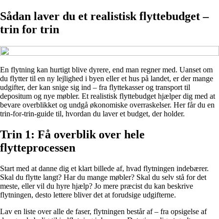
Sådan laver du et realistisk flyttebudget –
trin for trin
En flytning kan hurtigt blive dyrere, end man regner med. Uanset om
du flytter til en ny lejlighed i byen eller et hus på landet, er der mange
udgifter, der kan snige sig ind – fra flyttekasser og transport til
depositum og nye møbler. Et realistisk flyttebudget hjælper dig med at
bevare overblikket og undgå økonomiske overraskelser. Her får du en
trin-for-trin-guide til, hvordan du laver et budget, der holder.
Trin 1: Få overblik over hele
flytteprocessen
Start med at danne dig et klart billede af, hvad flytningen indebærer.
Skal du flytte langt? Har du mange møbler? Skal du selv stå for det
meste, eller vil du hyre hjælp? Jo mere præcist du kan beskrive
flytningen, desto lettere bliver det at forudsige udgifterne.
Lav en liste over alle de faser, flytningen består af – fra opsigelse af