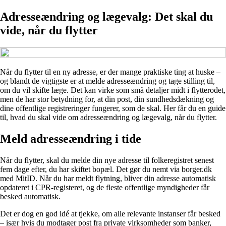
Adresseændring og lægevalg: Det skal du
vide, når du flytter
Når du flytter til en ny adresse, er der mange praktiske ting at huske –
og blandt de vigtigste er at melde adresseændring og tage stilling til,
om du vil skifte læge. Det kan virke som små detaljer midt i flytterodet,
men de har stor betydning for, at din post, din sundhedsdækning og
dine offentlige registreringer fungerer, som de skal. Her får du en guide
til, hvad du skal vide om adresseændring og lægevalg, når du flytter.
Meld adresseændring i tide
Når du flytter, skal du melde din nye adresse til folkeregistret senest
fem dage efter, du har skiftet bopæl. Det gør du nemt via borger.dk
med MitID. Når du har meldt flytning, bliver din adresse automatisk
opdateret i CPR-registeret, og de fleste offentlige myndigheder får
besked automatisk.
Det er dog en god idé at tjekke, om alle relevante instanser får besked
– især hvis du modtager post fra private virksomheder som banker,