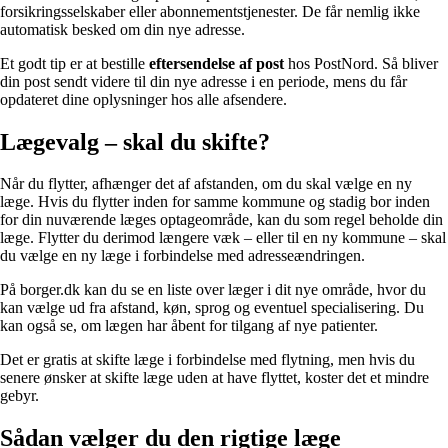
forsikringsselskaber eller abonnementstjenester. De får nemlig ikke
automatisk besked om din nye adresse.
Et godt tip er at bestille
eftersendelse af post
hos PostNord. Så bliver
din post sendt videre til din nye adresse i en periode, mens du får
opdateret dine oplysninger hos alle afsendere.
Lægevalg – skal du skifte?
Når du flytter, afhænger det af afstanden, om du skal vælge en ny
læge. Hvis du flytter inden for samme kommune og stadig bor inden
for din nuværende læges optageområde, kan du som regel beholde din
læge. Flytter du derimod længere væk – eller til en ny kommune – skal
du vælge en ny læge i forbindelse med adresseændringen.
På borger.dk kan du se en liste over læger i dit nye område, hvor du
kan vælge ud fra afstand, køn, sprog og eventuel specialisering. Du
kan også se, om lægen har åbent for tilgang af nye patienter.
Det er gratis at skifte læge i forbindelse med flytning, men hvis du
senere ønsker at skifte læge uden at have flyttet, koster det et mindre
gebyr.
Sådan vælger du den rigtige læge