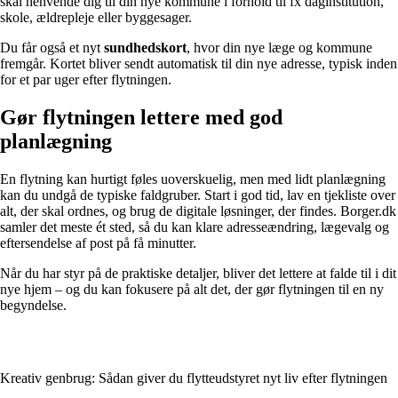
skal henvende dig til din nye kommune i forhold til fx daginstitution,
skole, ældrepleje eller byggesager.
Du får også et nyt
sundhedskort
, hvor din nye læge og kommune
fremgår. Kortet bliver sendt automatisk til din nye adresse, typisk inden
for et par uger efter flytningen.
Gør flytningen lettere med god
planlægning
En flytning kan hurtigt føles uoverskuelig, men med lidt planlægning
kan du undgå de typiske faldgruber. Start i god tid, lav en tjekliste over
alt, der skal ordnes, og brug de digitale løsninger, der findes. Borger.dk
samler det meste ét sted, så du kan klare adresseændring, lægevalg og
eftersendelse af post på få minutter.
Når du har styr på de praktiske detaljer, bliver det lettere at falde til i dit
nye hjem – og du kan fokusere på alt det, der gør flytningen til en ny
begyndelse.
Kreativ genbrug: Sådan giver du flytteudstyret nyt liv efter flytningen