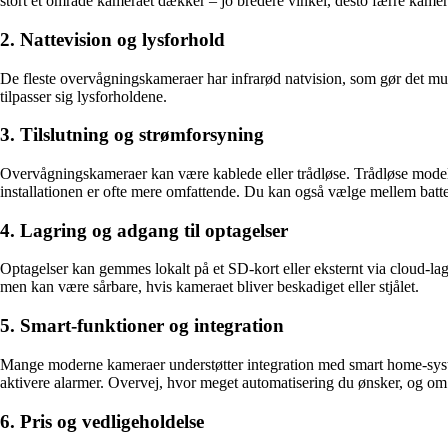
stort et område kameraet dækker – jo bredere vinkel, desto færre kamer
2. Nattevision og lysforhold
De fleste overvågningskameraer har infrarød natvision, som gør det mul
tilpasser sig lysforholdene.
3. Tilslutning og strømforsyning
Overvågningskameraer kan være kablede eller trådløse. Trådløse modell
installationen er ofte mere omfattende. Du kan også vælge mellem batt
4. Lagring og adgang til optagelser
Optagelser kan gemmes lokalt på et SD-kort eller eksternt via cloud-la
men kan være sårbare, hvis kameraet bliver beskadiget eller stjålet.
5. Smart-funktioner og integration
Mange moderne kameraer understøtter integration med smart home-syst
aktivere alarmer. Overvej, hvor meget automatisering du ønsker, og o
6. Pris og vedligeholdelse