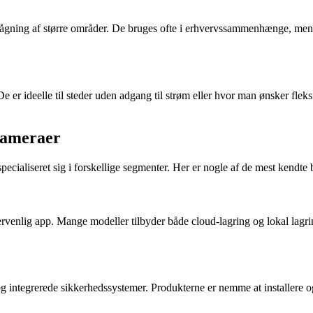
vågning af større områder. De bruges ofte i erhvervssammenhænge, men 
e er ideelle til steder uden adgang til strøm eller hvor man ønsker flek
kameraer
ecialiseret sig i forskellige segmenter. Her er nogle af de mest kendte 
gervenlig app. Mange modeller tilbyder både cloud-lagring og lokal lagr
og integrerede sikkerhedssystemer. Produkterne er nemme at installer