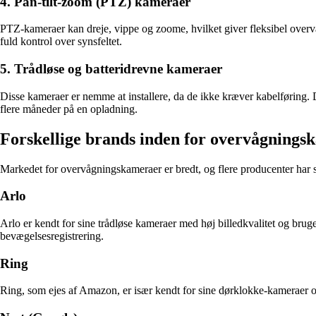
4. Pan-tilt-zoom (PTZ) kameraer
PTZ-kameraer kan dreje, vippe og zoome, hvilket giver fleksibel over
fuld kontrol over synsfeltet.
5. Trådløse og batteridrevne kameraer
Disse kameraer er nemme at installere, da de ikke kræver kabelføring. D
flere måneder på en opladning.
Forskellige brands inden for overvågnings
Markedet for overvågningskameraer er bredt, og flere producenter har sp
Arlo
Arlo er kendt for sine trådløse kameraer med høj billedkvalitet og bru
bevægelsesregistrering.
Ring
Ring, som ejes af Amazon, er især kendt for sine dørklokke-kameraer 