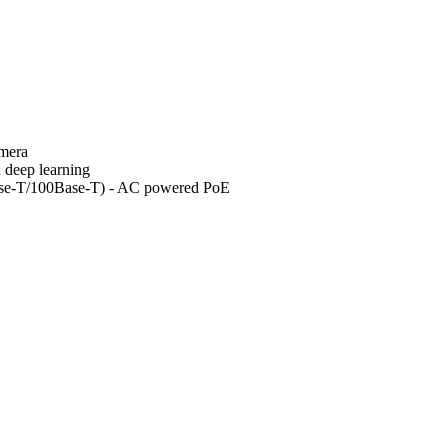
mera
deep learning
e-T/100Base-T) - AC powered PoE