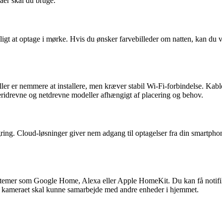
aer skal du bruge.
igt at optage i mørke. Hvis du ønsker farvebilleder om natten, kan du v
er er nemmere at installere, men kræver stabil Wi-Fi-forbindelse. Kab
eridrevne og netdrevne modeller afhængigt af placering og behov.
gring. Cloud-løsninger giver nem adgang til optagelser fra din smartph
emer som Google Home, Alexa eller Apple HomeKit. Du kan få notifika
m kameraet skal kunne samarbejde med andre enheder i hjemmet.