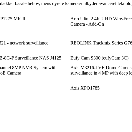
dækker basale behov, mens dyrere kameraer tilbyder avanceret teknologi
s P1275 MK II
Arlo Ultra 2 4K UHD Wire-Free 
Camera - Add-On
 - network surveillance
REOLINK Trackmix Series G7
8G-P Surveillance NAS J4125
Eufy Cam S300 (eufyCam 3C)
nnel 8MP NVR System with
Axis M3216-LVE Dome Camera 
PoE Camera
surveillance in 4 MP with deep l
Axis XPQ1785