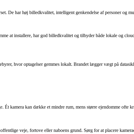
et. De har høj billedkvalitet, intelligent genkendelse af personer og 
 at installere, har god billedkvalitet og tilbyder både lokale og clou
ebyrer, hvor optagelser gemmes lokalt. Brandet lægger vægt på datasik
åge. Ét kamera kan dække et mindre rum, mens større ejendomme ofte kr
entlige veje, fortove eller naboens grund. Sørg for at placere kamerae