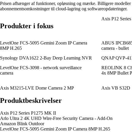
Prisen afhænger af funktioner, opløsning og mærke. Billigere modeller 
abonnementsomkostninger til cloud-lagring og softwareopdateringer.
Axis P12 Serie
Produkter i fokus
LevelOne FCS-5095 Gemini Zoom IP Camera
ABUS IPCB68521
8MP H.265
camera - bullet
Synology DVA1622 2-Bay Deep Learning NVR
QNAP QVP-41B-
LevelOne FCS-3098 - network surveillance
REOLINK 8 Cha
camera
4x 8MP Bullet 
Axis M3215-LVE Dome Camera 2 MP
Axis VB S32D
Produktbeskrivelser
Axis P12 Series P1275 MK II
Arlo Ultra 2 4K UHD Wire-Free Security Camera - Add-On
Amazon Blink Outdoor
LevelOne FCS-5095 Gemini Zoom IP Camera 8MP H.265