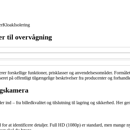
er
Kloak
Isolering
r til overvågning
er forskellige funktioner, prisklasser og anvendelsesområder. Formålet e
ret på offentligt tilgængelige beskrivelser fra producenter og forhandle
ngskamera
er ind – fra billedkvalitet og tilslutning til lagring og sikkerhed. Her g
for at identificere detaljer. Full HD (1080p) er standard, men mange n