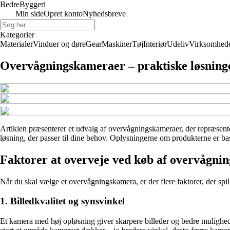
Bedre
Byggeri
Min side
Opret konto
Nyhedsbreve
Kategorier
Materialer
Vinduer og døre
Gear
Maskiner
Tøj
Interiør
Udeliv
Virksomhed
Overvågningskameraer – praktiske løsninge
Artiklen præsenterer et udvalg af overvågningskameraer, der repræsenter
løsning, der passer til dine behov. Oplysningerne om produkterne er base
Faktorer at overveje ved køb af overvågni
Når du skal vælge et overvågningskamera, er der flere faktorer, der spill
1. Billedkvalitet og synsvinkel
Et kamera med høj opløsning giver skarpere billeder og bedre mulighed 