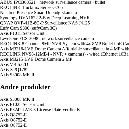
ABUS IPCB68521 - network surveillance camera - bullet
REOLINK Trackmix Series G765
Netatmo Presence Smart Udendørskamera
Synology DVA1622 2-Bay Deep Learning NVR
QNAP QVP-41B-8G-P Surveillance NAS J4125
Eufy Cam S300 (eufyCam 3C)
Axis F1015 Sensor Unit
LevelOne FCS-3098 - network surveillance camera
REOLINK 8 Channel 8MP NVR System with 4x 8MP Bullet PoE Ca
Axis M3216-LVE Dome Camera Affordable surveillance in 4 MP with 
REOLINK NVS8-12MB4 - NVR + camera(s) - wired (Ethernet 10Bas
Axis M3215-LVE Dome Camera 2 MP
Axis VB S32D
Axis XPQ1785
Axis S3008 MK II
Andre produkter
Axis S3008 MK II
Axis F1025 Sensor Unit
Axis P3245-LVE-3 License Plate Verifier Kit
Axis Q8752-E
Axis Q8752-E
Axis Q8752-E