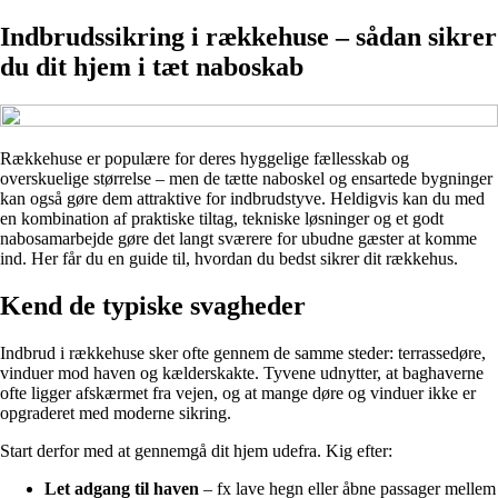
Indbrudssikring i rækkehuse – sådan sikrer
du dit hjem i tæt naboskab
Rækkehuse er populære for deres hyggelige fællesskab og
overskuelige størrelse – men de tætte naboskel og ensartede bygninger
kan også gøre dem attraktive for indbrudstyve. Heldigvis kan du med
en kombination af praktiske tiltag, tekniske løsninger og et godt
nabosamarbejde gøre det langt sværere for ubudne gæster at komme
ind. Her får du en guide til, hvordan du bedst sikrer dit rækkehus.
Kend de typiske svagheder
Indbrud i rækkehuse sker ofte gennem de samme steder: terrassedøre,
vinduer mod haven og kælderskakte. Tyvene udnytter, at baghaverne
ofte ligger afskærmet fra vejen, og at mange døre og vinduer ikke er
opgraderet med moderne sikring.
Start derfor med at gennemgå dit hjem udefra. Kig efter:
Let adgang til haven
– fx lave hegn eller åbne passager mellem