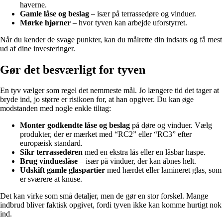
haverne.
Gamle låse og beslag
– især på terrassedøre og vinduer.
Mørke hjørner
– hvor tyven kan arbejde uforstyrret.
Når du kender de svage punkter, kan du målrette din indsats og få mest
ud af dine investeringer.
Gør det besværligt for tyven
En tyv vælger som regel det nemmeste mål. Jo længere tid det tager at
bryde ind, jo større er risikoen for, at han opgiver. Du kan øge
modstanden med nogle enkle tiltag:
Monter godkendte låse og beslag
på døre og vinduer. Vælg
produkter, der er mærket med “RC2” eller “RC3” efter
europæisk standard.
Sikr terrassedøren
med en ekstra lås eller en låsbar haspe.
Brug vindueslåse
– især på vinduer, der kan åbnes helt.
Udskift gamle glaspartier
med hærdet eller lamineret glas, som
er sværere at knuse.
Det kan virke som små detaljer, men de gør en stor forskel. Mange
indbrud bliver faktisk opgivet, fordi tyven ikke kan komme hurtigt nok
ind.