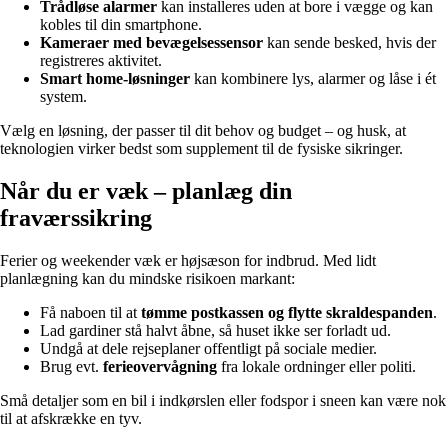
Trådløse alarmer
kan installeres uden at bore i vægge og kan
kobles til din smartphone.
Kameraer med bevægelsessensor
kan sende besked, hvis der
registreres aktivitet.
Smart home-løsninger
kan kombinere lys, alarmer og låse i ét
system.
Vælg en løsning, der passer til dit behov og budget – og husk, at
teknologien virker bedst som supplement til de fysiske sikringer.
Når du er væk – planlæg din
fraværssikring
Ferier og weekender væk er højsæson for indbrud. Med lidt
planlægning kan du mindske risikoen markant:
Få naboen til at
tømme postkassen og flytte skraldespanden
.
Lad gardiner stå halvt åbne, så huset ikke ser forladt ud.
Undgå at dele rejseplaner offentligt på sociale medier.
Brug evt.
ferieovervågning
fra lokale ordninger eller politi.
Små detaljer som en bil i indkørslen eller fodspor i sneen kan være nok
til at afskrække en tyv.