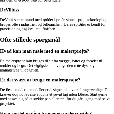
gør dem til et godt valg for begyndere.
DeVilbiss
DeVilbiss er et brand med rødder i professionel sprøjteteknologi og
bruges ofte i industrien og bilbranchen. Deres sprøjter er kendt for
præcision og høj kvalitet i finishen.
Ofte stillede spørgsmål
Hvad kan man male med en malersprøjte?
En malersprøjte kan bruges til alt fra vægge, lofter og facader til
møbler og hegn. Det vigtigste er at vælge den rette dyse og
malingstype til opgaven.
Er det svært at bruge en malersprøjte?
De fleste moderne modeller er designet til at være brugervenlige. Det
kræver dog lidt øvelse at opnå et jævnt lag uden løbere. Start gerne
med at øve dig på et stykke pap eller træ, før du går i gang med selve
projektet.
Hvor meget maling bruger en malersprøjte?