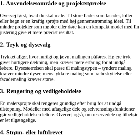
1. Anvendelsesområde og projektstørrelse
Overvej først, hvad du skal male. Til store flader som facader, lofter
eller hegn er en kraftig sprøjte med høj gennemstrømning ideel. Til
mindre projekter som møbler eller døre kan en kompakt model med fin
justering give et mere præcist resultat.
2. Tryk og dysevalg
Trykket afgør, hvor hurtigt og jævnt malingen påføres. Højere tryk
giver hurtigere dækning, men kræver mere erfaring for at undgå
løbere. Dysestørrelsen skal passe til malingstypen – tyndere maling
kræver mindre dyser, mens tykkere maling som træbeskyttelse eller
facademaling kræver større.
3. Rengøring og vedligeholdelse
En malersprøjte skal rengøres grundigt efter brug for at undgå
tilstopning. Modeller med aftagelige dele og selvrensningsfunktioner
gør vedligeholdelsen lettere. Overvej også, om reservedele og tilbehør
er let tilgængelige.
4. Strøm- eller luftdrevet