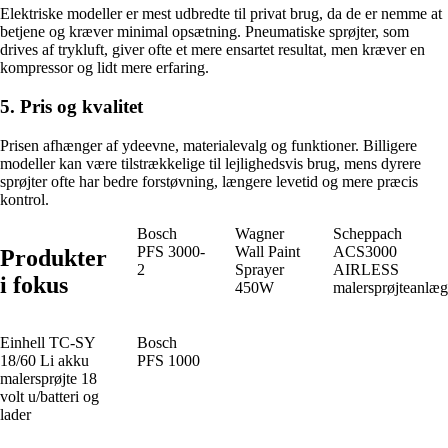
Elektriske modeller er mest udbredte til privat brug, da de er nemme at
betjene og kræver minimal opsætning. Pneumatiske sprøjter, som
drives af trykluft, giver ofte et mere ensartet resultat, men kræver en
kompressor og lidt mere erfaring.
5. Pris og kvalitet
Prisen afhænger af ydeevne, materialevalg og funktioner. Billigere
modeller kan være tilstrækkelige til lejlighedsvis brug, mens dyrere
sprøjter ofte har bedre forstøvning, længere levetid og mere præcis
kontrol.
Bosch
Wagner
Scheppach
PFS 3000-
Wall Paint
ACS3000
Produkter
2
Sprayer
AIRLESS
i fokus
450W
malersprøjteanlæg
Einhell TC-SY
Bosch
18/60 Li akku
PFS 1000
malersprøjte 18
volt u/batteri og
lader