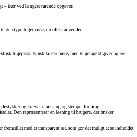
igt – især ved længerevarende opgaver.
r til den type fugemasse, du oftest anvender.
ktrisk fugepistol typisk koster mere, men til gengæld giver højere
ndestykker og kræver tandstang og stempel for brug.
toler. Den repræsenterer en løsning til brugere, der ønsker
emstillet med et transparent rør, som gør det muligt at se indholdet