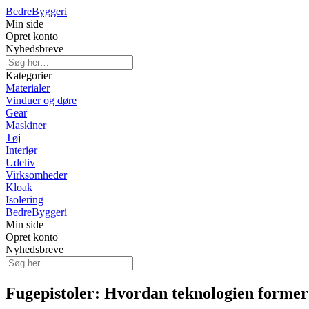
Bedre
Byggeri
Min side
Opret konto
Nyhedsbreve
Kategorier
Materialer
Vinduer og døre
Gear
Maskiner
Tøj
Interiør
Udeliv
Virksomheder
Kloak
Isolering
Bedre
Byggeri
Min side
Opret konto
Nyhedsbreve
Fugepistoler: Hvordan teknologien former