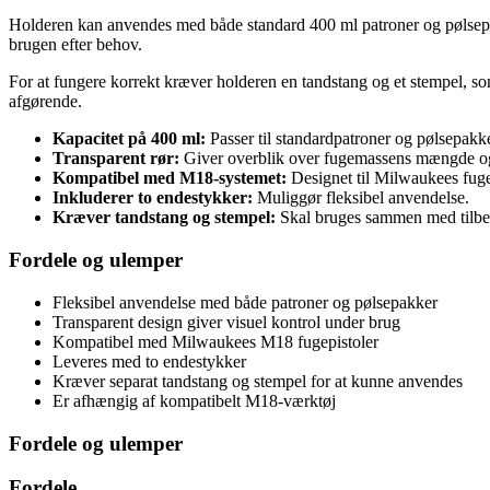
Holderen kan anvendes med både standard 400 ml patroner og pølsepakker
brugen efter behov.
For at fungere korrekt kræver holderen en tandstang og et stempel, s
afgørende.
Kapacitet på 400 ml:
Passer til standardpatroner og pølsepakke
Transparent rør:
Giver overblik over fugemassens mængde og
Kompatibel med M18-systemet:
Designet til Milwaukees fuge
Inkluderer to endestykker:
Muliggør fleksibel anvendelse.
Kræver tandstang og stempel:
Skal bruges sammen med tilbeh
Fordele og ulemper
Fleksibel anvendelse med både patroner og pølsepakker
Transparent design giver visuel kontrol under brug
Kompatibel med Milwaukees M18 fugepistoler
Leveres med to endestykker
Kræver separat tandstang og stempel for at kunne anvendes
Er afhængig af kompatibelt M18-værktøj
Fordele og ulemper
Fordele