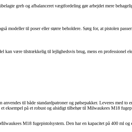
ibelagte greb og afbalanceret vægtfordeling gør arbejdet mere behagel
også modeller til poser eller større beholdere. Sørg for, at pistolen passe
kan være tilstrækkelig til lejlighedsvis brug, mens en professionel ele
an anvendes til både standardpatroner og pølsepakker. Leveres med to e
et eksempel på et robust og alsidigt tilbehør til Milwaukees M18 fugepis
waukees M18 fugepistolsystem. Den har en kapacitet på 400 ml og er fr