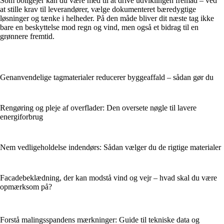
Som boligejer kan du være med til at drive udviklingen fremad – ved
at stille krav til leverandører, vælge dokumenteret bæredygtige
løsninger og tænke i helheder. På den måde bliver dit næste tag ikke
bare en beskyttelse mod regn og vind, men også et bidrag til en
grønnere fremtid.
Genanvendelige tagmaterialer reducerer byggeaffald – sådan gør du
Rengøring og pleje af overflader: Den oversete nøgle til lavere
energiforbrug
Nem vedligeholdelse indendørs: Sådan vælger du de rigtige materialer
Facadebeklædning, der kan modstå vind og vejr – hvad skal du være
opmærksom på?
Forstå malingsspandens mærkninger: Guide til tekniske data og