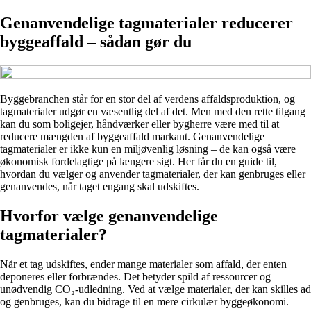
Genanvendelige tagmaterialer reducerer
byggeaffald – sådan gør du
Byggebranchen står for en stor del af verdens affaldsproduktion, og
tagmaterialer udgør en væsentlig del af det. Men med den rette tilgang
kan du som boligejer, håndværker eller bygherre være med til at
reducere mængden af byggeaffald markant. Genanvendelige
tagmaterialer er ikke kun en miljøvenlig løsning – de kan også være
økonomisk fordelagtige på længere sigt. Her får du en guide til,
hvordan du vælger og anvender tagmaterialer, der kan genbruges eller
genanvendes, når taget engang skal udskiftes.
Hvorfor vælge genanvendelige
tagmaterialer?
Når et tag udskiftes, ender mange materialer som affald, der enten
deponeres eller forbrændes. Det betyder spild af ressourcer og
unødvendig CO₂-udledning. Ved at vælge materialer, der kan skilles ad
og genbruges, kan du bidrage til en mere cirkulær byggeøkonomi.