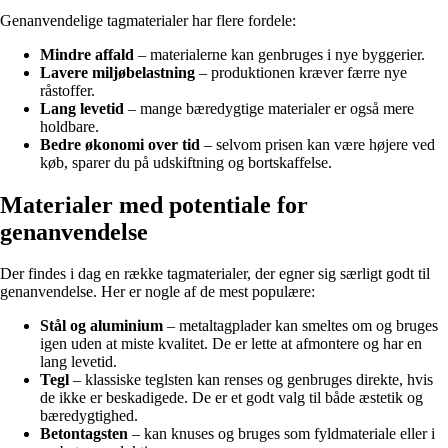
Genanvendelige tagmaterialer har flere fordele:
Mindre affald
– materialerne kan genbruges i nye byggerier.
Lavere miljøbelastning
– produktionen kræver færre nye
råstoffer.
Lang levetid
– mange bæredygtige materialer er også mere
holdbare.
Bedre økonomi over tid
– selvom prisen kan være højere ved
køb, sparer du på udskiftning og bortskaffelse.
Materialer med potentiale for
genanvendelse
Der findes i dag en række tagmaterialer, der egner sig særligt godt til
genanvendelse. Her er nogle af de mest populære:
Stål og aluminium
– metaltagplader kan smeltes om og bruges
igen uden at miste kvalitet. De er lette at afmontere og har en
lang levetid.
Tegl
– klassiske teglsten kan renses og genbruges direkte, hvis
de ikke er beskadigede. De er et godt valg til både æstetik og
bæredygtighed.
Betontagsten
– kan knuses og bruges som fyldmateriale eller i