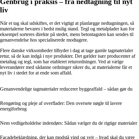
Genbrug i praksis – fra nedtagning til nyt
liv
Når et tag skal udskiftes, er det vigtigt at planlægge nedtagningen, så
materialerne bevares i bedst mulig stand. Tegl og metalplader kan for
eksempel sorteres direkte på stedet, mens betontagsten kan sendes til
genanvendelse hos specialiserede modtagere.
Flere danske virksomheder tilbyder i dag at tage gamle tagmaterialer
retur, så de kan indgå i nye produkter. Det gælder især producenter af
metaltag og tegl, som har etableret returordninger. Ved at vælge
leverandører med sådanne ordninger sikrer du, at materialerne får et
nyt liv i stedet for at ende som affald.
Genanvendelige tagmaterialer reducerer byggeaffald – sådan gør du
Rengøring og pleje af overflader: Den oversete nøgle til lavere
energiforbrug
Nem vedligeholdelse indendørs: Sådan vælger du de rigtige materialer
Facadebeklædning, der kan modstå vind og vejr – hvad skal du være