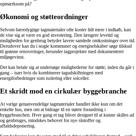
opmærksom på?
Økonomi og støtteordninger
Selvom bæredygtige tagmaterialer ofte koster lidt mere i indkøb, kan
de vise sig at være en god investering. Den længere levetid og
muligheden for genbrug betyder lavere samlede omkostninger over tid.
Derudover kan du i nogle kommuner og energiselskaber søge tilskud
til grønne renoveringer, herunder tagprojekter med dokumenteret
miljøgevinst.
Det kan betale sig at undersøge mulighederne for støtte, inden du går i
gang – især hvis du kombinerer tagudskiftningen med
energiforbedringer som isolering eller solceller.
Et skridt mod en cirkulær byggebranche
At vælge genanvendelige tagmaterialer handler ikke kun om det
enkelte hus, men om at bidrage til en større forandring i
byggebranchen. Hver gang et tag bliver designet til at kunne skilles ad
og genbruges, mindskes behovet for nye råstoffer og
affaldsdeponering.