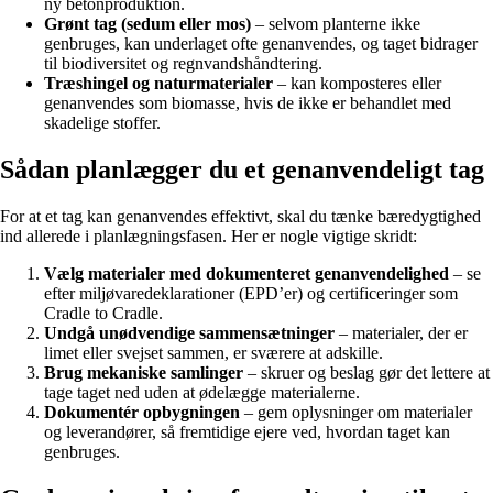
ny betonproduktion.
Grønt tag (sedum eller mos)
– selvom planterne ikke
genbruges, kan underlaget ofte genanvendes, og taget bidrager
til biodiversitet og regnvandshåndtering.
Træshingel og naturmaterialer
– kan komposteres eller
genanvendes som biomasse, hvis de ikke er behandlet med
skadelige stoffer.
Sådan planlægger du et genanvendeligt tag
For at et tag kan genanvendes effektivt, skal du tænke bæredygtighed
ind allerede i planlægningsfasen. Her er nogle vigtige skridt:
Vælg materialer med dokumenteret genanvendelighed
– se
efter miljøvaredeklarationer (EPD’er) og certificeringer som
Cradle to Cradle.
Undgå unødvendige sammensætninger
– materialer, der er
limet eller svejset sammen, er sværere at adskille.
Brug mekaniske samlinger
– skruer og beslag gør det lettere at
tage taget ned uden at ødelægge materialerne.
Dokumentér opbygningen
– gem oplysninger om materialer
og leverandører, så fremtidige ejere ved, hvordan taget kan
genbruges.