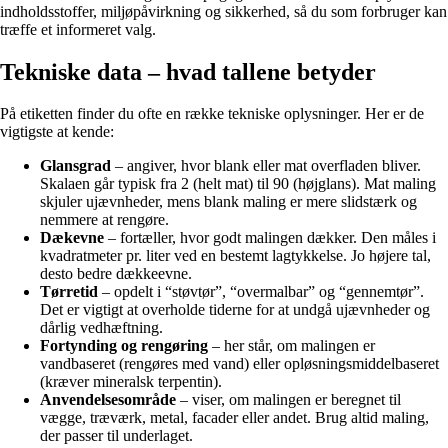
indholdsstoffer, miljøpåvirkning og sikkerhed, så du som forbruger kan
træffe et informeret valg.
Tekniske data – hvad tallene betyder
På etiketten finder du ofte en række tekniske oplysninger. Her er de
vigtigste at kende:
Glansgrad
– angiver, hvor blank eller mat overfladen bliver.
Skalaen går typisk fra 2 (helt mat) til 90 (højglans). Mat maling
skjuler ujævnheder, mens blank maling er mere slidstærk og
nemmere at rengøre.
Dækevne
– fortæller, hvor godt malingen dækker. Den måles i
kvadratmeter pr. liter ved en bestemt lagtykkelse. Jo højere tal,
desto bedre dækkeevne.
Tørretid
– opdelt i “støvtør”, “overmalbar” og “gennemtør”.
Det er vigtigt at overholde tiderne for at undgå ujævnheder og
dårlig vedhæftning.
Fortynding og rengøring
– her står, om malingen er
vandbaseret (rengøres med vand) eller opløsningsmiddelbaseret
(kræver mineralsk terpentin).
Anvendelsesområde
– viser, om malingen er beregnet til
vægge, træværk, metal, facader eller andet. Brug altid maling,
der passer til underlaget.