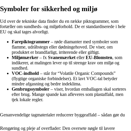
Symboler for sikkerhed og miljø
Ud over de tekniske data finder du en række piktogrammer, som
fortæller om sundheds- og miljøforhold. De er standardiserede i hele
EU og skal tages alvorligt.
Farepiktogrammer
– røde diamanter med symboler som
flamme, udråbstegn eller dødningehoved. De viser, om
produktet er brandfarligt, irriterende eller giftigt.
Miljømærker
– fx
Svanemærket
eller
EU-Blomsten
, som
indikerer, at malingen lever op til strenge krav om miljø og
sundhed.
VOC-indhold
– står for “Volatile Organic Compounds”
(flygtige organiske forbindelser). Et lavt VOC-tal betyder
mindre afgasning og bedre indeklima.
Genbrugssymboler
– viser, hvordan emballagen skal sorteres
efter brug. Mange spande kan afleveres som plastaffald, men
tjek lokale regler.
Genanvendelige tagmaterialer reducerer byggeaffald – sådan gør du
Rengøring og pleje af overflader: Den oversete nøgle til lavere