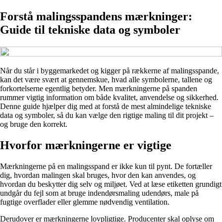
Forstå malingsspandens mærkninger:
Guide til tekniske data og symboler
Når du står i byggemarkedet og kigger på rækkerne af malingsspande,
kan det være svært at gennemskue, hvad alle symbolerne, tallene og
forkortelserne egentlig betyder. Men mærkningerne på spanden
rummer vigtig information om både kvalitet, anvendelse og sikkerhed.
Denne guide hjælper dig med at forstå de mest almindelige tekniske
data og symboler, så du kan vælge den rigtige maling til dit projekt –
og bruge den korrekt.
Hvorfor mærkningerne er vigtige
Mærkningerne på en malingsspand er ikke kun til pynt. De fortæller
dig, hvordan malingen skal bruges, hvor den kan anvendes, og
hvordan du beskytter dig selv og miljøet. Ved at læse etiketten grundigt
undgår du fejl som at bruge indendørsmaling udendørs, male på
fugtige overflader eller glemme nødvendig ventilation.
Derudover er mærkningerne lovpligtige. Producenter skal oplyse om