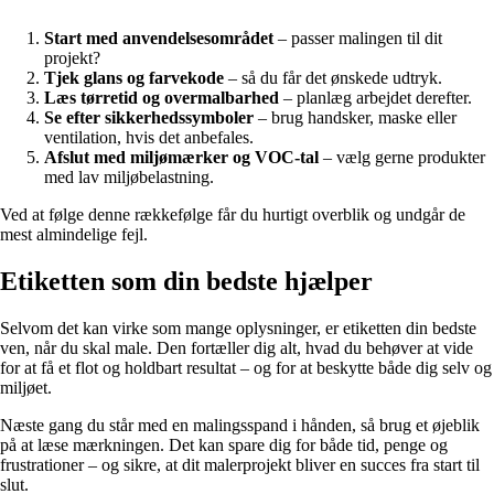
Start med anvendelsesområdet
– passer malingen til dit
projekt?
Tjek glans og farvekode
– så du får det ønskede udtryk.
Læs tørretid og overmalbarhed
– planlæg arbejdet derefter.
Se efter sikkerhedssymboler
– brug handsker, maske eller
ventilation, hvis det anbefales.
Afslut med miljømærker og VOC-tal
– vælg gerne produkter
med lav miljøbelastning.
Ved at følge denne rækkefølge får du hurtigt overblik og undgår de
mest almindelige fejl.
Etiketten som din bedste hjælper
Selvom det kan virke som mange oplysninger, er etiketten din bedste
ven, når du skal male. Den fortæller dig alt, hvad du behøver at vide
for at få et flot og holdbart resultat – og for at beskytte både dig selv og
miljøet.
Næste gang du står med en malingsspand i hånden, så brug et øjeblik
på at læse mærkningen. Det kan spare dig for både tid, penge og
frustrationer – og sikre, at dit malerprojekt bliver en succes fra start til
slut.