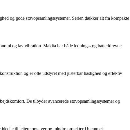
enlighed og gode støvopsamlingssystemer. Serien dækker alt fra kompakte
gonomi og lav vibration. Makita har både lednings- og batteridrevne
nstruktion og er ofte udstyret med justerbar hastighed og effektiv
og arbejdskomfort. De tilbyder avancerede støvopsamlingssystemer og
deelle til lettere opgaver og mindre projekter i hjemmet.