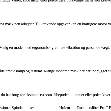
runde kanter, slibe metal eller polere træ? Forskellige materialer kræver
ktivt maskinen arbejder. Til krævende opgaver kan en kraftigere motor v
 Vælg en model med ergonomisk greb, lav vibration og passende vægt. F
åde arbejdsmiljø og resultat. Mange moderne maskiner har indbygget støvp
 du har brug for ekstraudstyr som slibepuder, klemmer eller polerskive
ssional Spindelpudser
Holzmann Excentersliber Prof