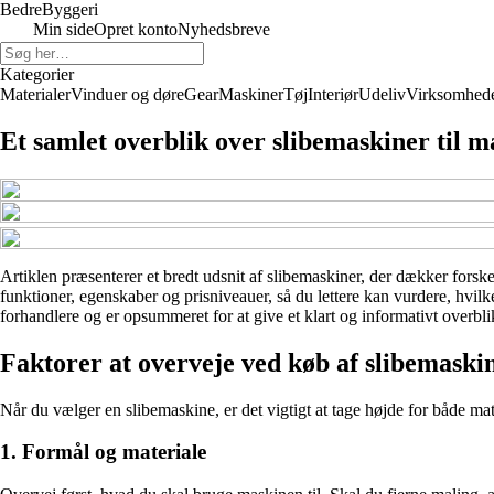
Bedre
Byggeri
Min side
Opret konto
Nyhedsbreve
Kategorier
Materialer
Vinduer og døre
Gear
Maskiner
Tøj
Interiør
Udeliv
Virksomhed
Et samlet overblik over slibemaskiner til 
Artiklen præsenterer et bredt udsnit af slibemaskiner, der dækker forske
funktioner, egenskaber og prisniveauer, så du lettere kan vurdere, hvilk
forhandlere og er opsummeret for at give et klart og informativt overbli
Faktorer at overveje ved køb af slibemaski
Når du vælger en slibemaskine, er det vigtigt at tage højde for både mat
1. Formål og materiale