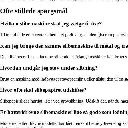
Ofte stillede spørgsmål
Hvilken slibemaskine skal jeg vælge til træ?
Til træarbejde er excentersliberen et godt valg, da den giver en glat ov
Kan jeg bruge den samme slibemaskine til metal og tr
Det afhænger af maskinen og slibemidlet. Mange maskiner kan bruges til
Hvordan undgår jeg støv under slibning?
Brug en maskine med indbygget støvopsamling eller tilslut den til en stø
Hvor ofte skal slibepapiret udskiftes?
Slibepapir slides hurtigt, især ved grovslibning. Udskift det, når du mærke
Er batteridrevne slibemaskiner lige så gode som ledni
Moderne batteridrevne modeller har fået markant bedre ydeevne og kan