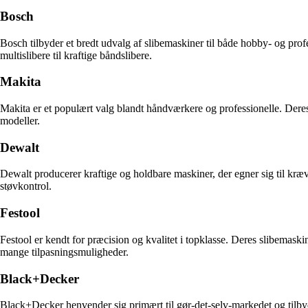
Bosch
Bosch tilbyder et bredt udvalg af slibemaskiner til både hobby- og pro
multislibere til kraftige båndslibere.
Makita
Makita er et populært valg blandt håndværkere og professionelle. Deres
modeller.
Dewalt
Dewalt producerer kraftige og holdbare maskiner, der egner sig til kræ
støvkontrol.
Festool
Festool er kendt for præcision og kvalitet i topklasse. Deres slibemaski
mange tilpasningsmuligheder.
Black+Decker
Black+Decker henvender sig primært til gør-det-selv-markedet og tilbyde