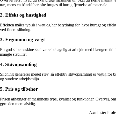
Overvej først, hvad du skal bruge maskinen til. Skal du fjerne maling, af
træ, mens en båndsliber ofte bruges til hurtig fjernelse af materiale.
2. Effekt og hastighed
Effekten måles typisk i watt og har betydning for, hvor hurtigt og effe
ved finere slibning.
3. Ergonomi og vægt
En god slibemaskine skal være behagelig at arbejde med i længere tid.
mangle stabilitet.
4. Støvopsamling
Slibning genererer meget støv, så effektiv støvopsamling er vigtig for b
og sundere arbejdsmiljø.
5. Pris og tilbehør
Prisen afhænger af maskinens type, kvalitet og funktioner. Overvej, om
gøre den mere alsidig.
Axminster Profe