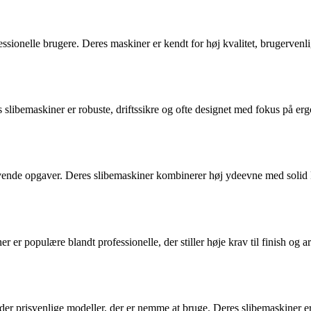
fessionelle brugere. Deres maskiner er kendt for høj kvalitet, brugerv
 slibemaskiner er robuste, driftssikre og ofte designet med fokus på er
vende opgaver. Deres slibemaskiner kombinerer høj ydeevne med solid ko
ner er populære blandt professionelle, der stiller høje krav til finish 
r prisvenlige modeller, der er nemme at bruge. Deres slibemaskiner er i