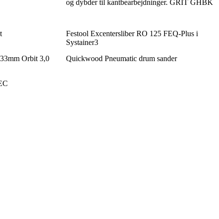
og dybder til kantbearbejdninger. GRIT GHBK
t
Festool Excentersliber RO 125 FEQ-Plus i
Systainer3
33mm Orbit 3,0
Quickwood Pneumatic drum sander
 EC