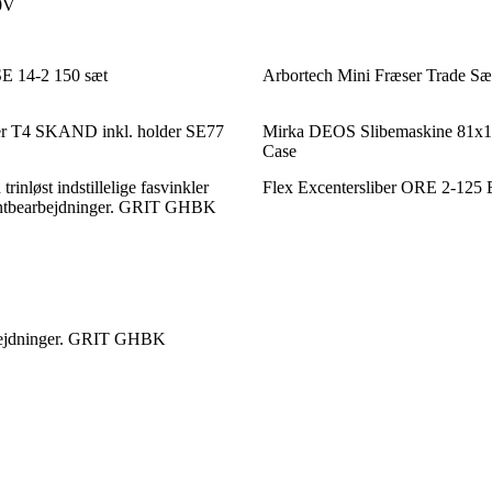
0V
SE 14-2 150 sæt
Arbortech Mini Fræser Trade Sæ
er T4 SKAND inkl. holder SE77
Mirka DEOS Slibemaskine 81x1
Case
inløst indstillelige fasvinkler
Flex Excentersliber ORE 2-125
kantbearbejdninger. GRIT GHBK
earbejdninger. GRIT GHBK