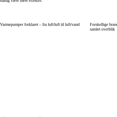
stadig være mere effektiv.
Varmepumper forklaret – fra luft/luft til luft/vand
Forskellige bran
samlet overblik