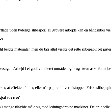
erflade uden tydelige slibespor. Til grovere arbejde kan en båndsliber væ
æ?
 begge materialer, men du bør altid vælge det rette slibepapir og juste
vsuger. Arbejd i et godt ventileret område, og brug støvmaske for at bes
r, at effekten falder, eller når papiret bliver tilstoppet. Friskt slibepap
ngsdrevne?
 i mange tilfælde måle sig med ledningsdrevne maskiner. De er ideelle