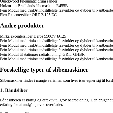
Quickwood Pneumatic drum sander
Holzmann Bredbåndsslibemaskine R455B
Fein Modul med trinløst indstillelige fasvinkler og dybder til kantb
Flex Excentersliber ORE 2-125 EC
Andre produkter
Mirka excentersliber Deros 550CV Ø125
Fein Modul med trinløst indstillelige fasvinkler og dybder til kantb
Fein Modul med trinløst indstillelige fasvinkler og dybder til kantb
Fein Modul med trinløst indstillelige fasvinkler og dybder til kantb
Fein Modul til stationær radialslibning. GRIT GHBR
Fein Modul med trinløst indstillelige fasvinkler og dybder til kantb
Forskellige typer af slibemaskiner
Slibemaskiner findes i mange varianter, som hver især egner sig til fors
1. Båndsliber
Båndsliberen er kraftig og effektiv til grov bearbejdning. Den bruger et
erfaring for at undgå ujævne overflader.