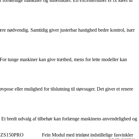
 forskellige maskiner og slibemidler. En excentersliber er fx ideel til
ære nødvendig. Samtidig giver justerbar hastighed bedre kontrol, især
or tunge maskiner kan give træthed, mens for lette modeller kan
ose eller mulighed for tilslutning til støvsuger. Det giver et renere
r. Et bredt udvalg af tilbehør kan forlænge maskinens anvendelighed og
f EZS150PRO
Fein Modul med trinløst indstillelige fasvinkler