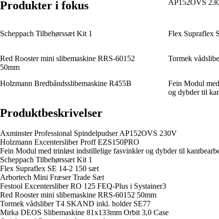
AP152OVS 23
Produkter i fokus
Scheppach Tilbehørssæt Kit 1
Flex Supraflex 
Red Rooster mini slibemaskine RRS-60152
Tormek vådslib
50mm
Holzmann Bredbåndsslibemaskine R455B
Fein Modul med tr
og dybder til 
Produktbeskrivelser
Axminster Professional Spindelpudser AP152OVS 230V
Holzmann Excentersliber Proff EZS150PRO
Fein Modul med trinløst indstillelige fasvinkler og dybder til kantb
Scheppach Tilbehørssæt Kit 1
Flex Supraflex SE 14-2 150 sæt
Arbortech Mini Fræser Trade Sæt
Festool Excentersliber RO 125 FEQ-Plus i Systainer3
Red Rooster mini slibemaskine RRS-60152 50mm
Tormek vådsliber T4 SKAND inkl. holder SE77
Mirka DEOS Slibemaskine 81x133mm Orbit 3,0 Case