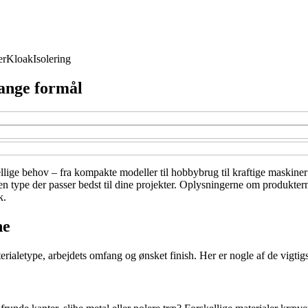
er
Kloak
Isolering
mange formål
llige behov – fra kompakte modeller til hobbybrug til kraftige maskiner t
en type der passer bedst til dine projekter. Oplysningerne om produktern
k.
ne
erialetype, arbejdets omfang og ønsket finish. Her er nogle af de vigtigs