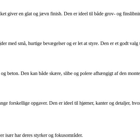
t giver en glat og jævn finish. Den er ideel til både grov- og finslibnin
er med små, hurtige bevægelser og er let at styre. Den er et godt valg t
n og beton. Den kan både skære, slibe og polere afhængigt af den monter
nge forskellige opgaver. Den er ideel til hjørner, kanter og detaljer, h
r især har deres styrker og fokusområder.