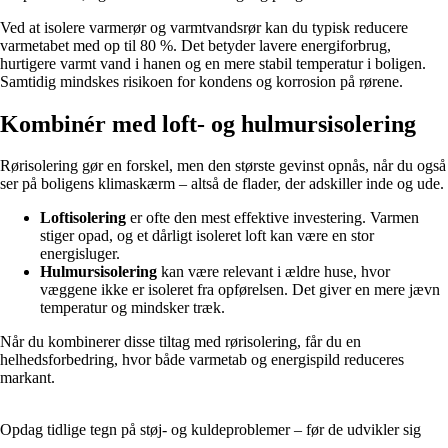
Ved at isolere varmerør og varmtvandsrør kan du typisk reducere
varmetabet med op til 80 %. Det betyder lavere energiforbrug,
hurtigere varmt vand i hanen og en mere stabil temperatur i boligen.
Samtidig mindskes risikoen for kondens og korrosion på rørene.
Kombinér med loft- og hulmursisolering
Rørisolering gør en forskel, men den største gevinst opnås, når du også
ser på boligens klimaskærm – altså de flader, der adskiller inde og ude.
Loftisolering
er ofte den mest effektive investering. Varmen
stiger opad, og et dårligt isoleret loft kan være en stor
energisluger.
Hulmursisolering
kan være relevant i ældre huse, hvor
væggene ikke er isoleret fra opførelsen. Det giver en mere jævn
temperatur og mindsker træk.
Når du kombinerer disse tiltag med rørisolering, får du en
helhedsforbedring, hvor både varmetab og energispild reduceres
markant.
Opdag tidlige tegn på støj- og kuldeproblemer – før de udvikler sig