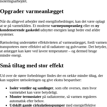
isoleringsarbejdet.
Opgrader varmeanlægget
Når du alligevel arbejder med energiforbedringer, kan det være oplagt
at se på varmekilden. Et moderne
varmepumpeanlæg
eller en
ny
kondenserende gaskedel
udnytter energien langt bedre end ældre
systemer.
Rørisolering understøtter effektiviteten af varmeanlægget, fordi varmen
transporteres mere effektivt ud til radiatorer og gulvvarme. Det betyder,
at anlægget kan køre ved lavere temperaturer – og dermed bruge
mindre energi.
Små tiltag med stor effekt
Ud over de større forbedringer findes der en række mindre tiltag, der
kan supplere rørisoleringen og give ekstra besparelser:
Isoler ventiler og samlinger
, som ofte overses, men hvor
varmetabet kan være betydeligt.
Monter termostater
på radiatorerne, så varmen reguleres
automatisk efter behov.
Udskift gamle cirkulationspumper
med energieffektive