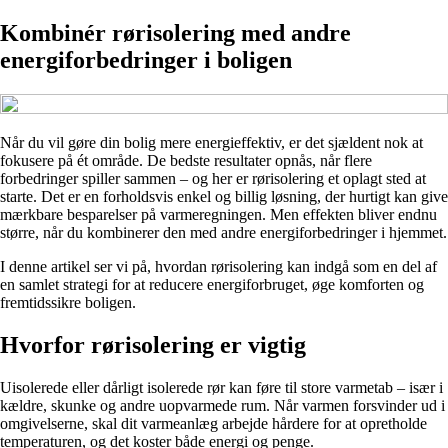
Kombinér rørisolering med andre
energiforbedringer i boligen
Når du vil gøre din bolig mere energieffektiv, er det sjældent nok at
fokusere på ét område. De bedste resultater opnås, når flere
forbedringer spiller sammen – og her er rørisolering et oplagt sted at
starte. Det er en forholdsvis enkel og billig løsning, der hurtigt kan give
mærkbare besparelser på varmeregningen. Men effekten bliver endnu
større, når du kombinerer den med andre energiforbedringer i hjemmet.
I denne artikel ser vi på, hvordan rørisolering kan indgå som en del af
en samlet strategi for at reducere energiforbruget, øge komforten og
fremtidssikre boligen.
Hvorfor rørisolering er vigtig
Uisolerede eller dårligt isolerede rør kan føre til store varmetab – især i
kældre, skunke og andre uopvarmede rum. Når varmen forsvinder ud i
omgivelserne, skal dit varmeanlæg arbejde hårdere for at opretholde
temperaturen, og det koster både energi og penge.