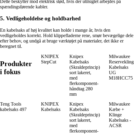
Dette beskytter mod elektrisk stød, hvis der utilsigtet arbejdes på
spændingsførende kabler.
5. Vedligeholdelse og holdbarhed
En kabelsaks af høj kvalitet kan holde i mange år, hvis den
vedligeholdes korrekt. Hold klippefladerne rene, smør bevægelige dele
efter behov, og undgå at bruge værktøjet på materialer, det ikke er
beregnet til.
KNIPEX
Knipex
Milwaukee
StepCut
Kabelsaks
Reservekling
Produkter
(Skraldeprincip)
Kabelsaks
i fokus
sort lakeret,
UG
med
M18HCC75
flerkomponent-
håndtag 280
mm
Teng Tools
KNIPEX
Knipex
Milwaukee
kabelsaks 497
Kabelsaks
Kabelsaks
Kæbe +
(Skraldeprincip)
Klinge
sort lakeret,
Kabelsaks -
med
ACSR
flerkomponent-