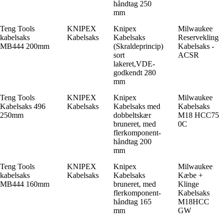
håndtag 250
mm
Teng Tools
KNIPEX
Knipex
Milwaukee
kabelsaks
Kabelsaks
Kabelsaks
Reservekling
MB444 200mm
(Skraldeprincip)
Kabelsaks -
sort
ACSR
lakeret,VDE-
godkendt 280
mm
Teng Tools
KNIPEX
Knipex
Milwaukee
Kabelsaks 496
Kabelsaks
Kabelsaks med
Kabelsaks
250mm
dobbeltskær
M18 HCC75
bruneret, med
0C
flerkomponent-
håndtag 200
mm
Teng Tools
KNIPEX
Knipex
Milwaukee
kabelsaks
Kabelsaks
Kabelsaks
Kæbe +
MB444 160mm
bruneret, med
Klinge
flerkomponent-
Kabelsaks
håndtag 165
M18HCC
mm
GW