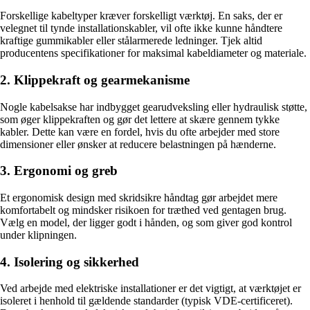
Forskellige kabeltyper kræver forskelligt værktøj. En saks, der er
velegnet til tynde installationskabler, vil ofte ikke kunne håndtere
kraftige gummikabler eller stålarmerede ledninger. Tjek altid
producentens specifikationer for maksimal kabeldiameter og materiale.
2. Klippekraft og gearmekanisme
Nogle kabelsakse har indbygget gearudveksling eller hydraulisk støtte,
som øger klippekraften og gør det lettere at skære gennem tykke
kabler. Dette kan være en fordel, hvis du ofte arbejder med store
dimensioner eller ønsker at reducere belastningen på hænderne.
3. Ergonomi og greb
Et ergonomisk design med skridsikre håndtag gør arbejdet mere
komfortabelt og mindsker risikoen for træthed ved gentagen brug.
Vælg en model, der ligger godt i hånden, og som giver god kontrol
under klipningen.
4. Isolering og sikkerhed
Ved arbejde med elektriske installationer er det vigtigt, at værktøjet er
isoleret i henhold til gældende standarder (typisk VDE-certificeret).