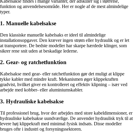
Kabelsakse findes i mange varianter, der adskiller sig i størrelse,
funktion og anvendelsesområde. Her er nogle af de mest almindelige
typer.
1. Manuelle kabelsakse
Den klassiske manuelle kabelsaks er ideel til almindelige
installationsopgaver. Den kræver ingen strøm eller hydraulik og er let
at transportere. De bedste modeller har skarpe hærdede klinger, som
sikrer rene snit uden at beskadige lederne.
2. Gear- og ratchetfunktion
Kabelsakse med gear- eller ratchetfunktion gør det muligt at klippe
tykke kabler med mindre kraft. Mekanismen øger klippekraften
gradvist, hvilket giver en kontrolleret og effektiv klipning – især ved
arbejde med kobber- eller aluminiumskabler.
3. Hydrauliske kabelsakse
Til professionel brug, hvor der arbejdes med store kabeldimensioner, er
hydrauliske kabelsakse uundværlige. De anvender hydraulisk tryk til at
levere høj klippekraft med minimal fysisk indsats. Disse modeller
bruges ofte i industri og forsyningssektoren.