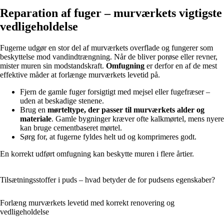
Reparation af fuger – murværkets vigtigste
vedligeholdelse
Fugerne udgør en stor del af murværkets overflade og fungerer som
beskyttelse mod vandindtrængning. Når de bliver porøse eller revner,
mister muren sin modstandskraft.
Omfugning
er derfor en af de mest
effektive måder at forlænge murværkets levetid på.
Fjern de gamle fuger forsigtigt med mejsel eller fugefræser –
uden at beskadige stenene.
Brug en
mørteltype, der passer til murværkets alder og
materiale
. Gamle bygninger kræver ofte kalkmørtel, mens nyere
kan bruge cementbaseret mørtel.
Sørg for, at fugerne fyldes helt ud og komprimeres godt.
En korrekt udført omfugning kan beskytte muren i flere årtier.
Tilsætningsstoffer i puds – hvad betyder de for pudsens egenskaber?
Forlæng murværkets levetid med korrekt renovering og
vedligeholdelse