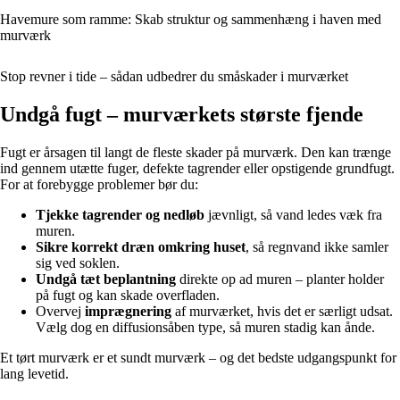
Havemure som ramme: Skab struktur og sammenhæng i haven med
murværk
Stop revner i tide – sådan udbedrer du småskader i murværket
Undgå fugt – murværkets største fjende
Fugt er årsagen til langt de fleste skader på murværk. Den kan trænge
ind gennem utætte fuger, defekte tagrender eller opstigende grundfugt.
For at forebygge problemer bør du:
Tjekke tagrender og nedløb
jævnligt, så vand ledes væk fra
muren.
Sikre korrekt dræn omkring huset
, så regnvand ikke samler
sig ved soklen.
Undgå tæt beplantning
direkte op ad muren – planter holder
på fugt og kan skade overfladen.
Overvej
imprægnering
af murværket, hvis det er særligt udsat.
Vælg dog en diffusionsåben type, så muren stadig kan ånde.
Et tørt murværk er et sundt murværk – og det bedste udgangspunkt for
lang levetid.