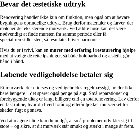
Bevar det æstetiske udtryk
Renovering handler ikke kun om funktion, men også om at bevare
bygningens oprindelige udtryk. Brug derfor materialer og farver, der
matcher det eksisterende murværk. Ved ældre huse kan det være
nødvendigt at finde mursten fra samme periode eller få
specialfremstillet sten, så resultatet bliver harmonisk.
Hvis du er i tvivl, kan en
murer med erfaring i restaurering
hjælpe
med at vælge de rette løsninger, så både holdbarhed og æstetik går
hånd i hånd.
Løbende vedligeholdelse betaler sig
Et murværk, der efterses og vedligeholdes regelmæssigt, holder ikke
bare længere – det sparer også penge på sigt. Små reparationer og
forebyggende tiltag er langt billigere end en totalrenovering. Lav derfor
en fast rutine, hvor du hvert forår og efterår tjekker murværket for
skader, fugt og snavs.
Ved at reagere i tide kan du undgå, at små problemer udvikler sig til
store – og sikre, at dit murværk står smukt og stærkt i mange år frem.