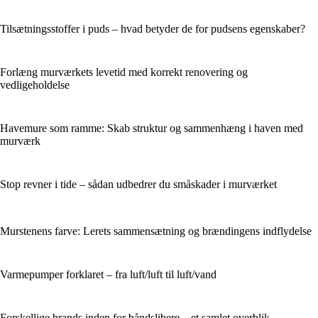
Tilsætningsstoffer i puds – hvad betyder de for pudsens egenskaber?
Forlæng murværkets levetid med korrekt renovering og
vedligeholdelse
Havemure som ramme: Skab struktur og sammenhæng i haven med
murværk
Stop revner i tide – sådan udbedrer du småskader i murværket
Murstenens farve: Lerets sammensætning og brændingens indflydelse
Varmepumper forklaret – fra luft/luft til luft/vand
Forskellige brands inden for båndslibere – et samlet overblik