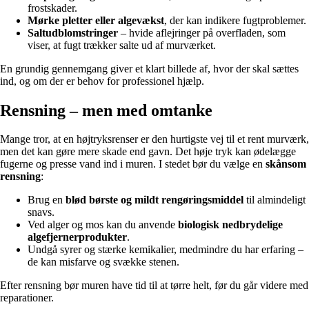
frostskader.
Mørke pletter eller algevækst
, der kan indikere fugtproblemer.
Saltudblomstringer
– hvide aflejringer på overfladen, som
viser, at fugt trækker salte ud af murværket.
En grundig gennemgang giver et klart billede af, hvor der skal sættes
ind, og om der er behov for professionel hjælp.
Rensning – men med omtanke
Mange tror, at en højtryksrenser er den hurtigste vej til et rent murværk,
men det kan gøre mere skade end gavn. Det høje tryk kan ødelægge
fugerne og presse vand ind i muren. I stedet bør du vælge en
skånsom
rensning
:
Brug en
blød børste og mildt rengøringsmiddel
til almindeligt
snavs.
Ved alger og mos kan du anvende
biologisk nedbrydelige
algefjernerprodukter
.
Undgå syrer og stærke kemikalier, medmindre du har erfaring –
de kan misfarve og svække stenen.
Efter rensning bør muren have tid til at tørre helt, før du går videre med
reparationer.