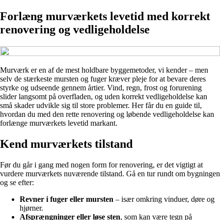
Forlæng murværkets levetid med korrekt
renovering og vedligeholdelse
Murværk er en af de mest holdbare byggemetoder, vi kender – men
selv de stærkeste mursten og fuger kræver pleje for at bevare deres
styrke og udseende gennem årtier. Vind, regn, frost og forurening
slider langsomt på overfladen, og uden korrekt vedligeholdelse kan
små skader udvikle sig til store problemer. Her får du en guide til,
hvordan du med den rette renovering og løbende vedligeholdelse kan
forlænge murværkets levetid markant.
Kend murværkets tilstand
Før du går i gang med nogen form for renovering, er det vigtigt at
vurdere murværkets nuværende tilstand. Gå en tur rundt om bygningen
og se efter:
Revner i fuger eller mursten
– især omkring vinduer, døre og
hjørner.
Afsprængninger eller løse sten
, som kan være tegn på