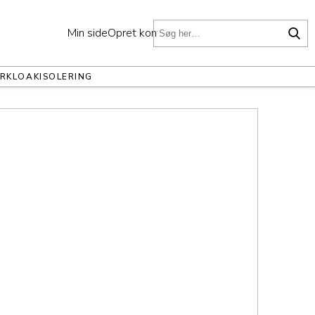
Min side
Opret konto
ER
KLOAK
ISOLERING