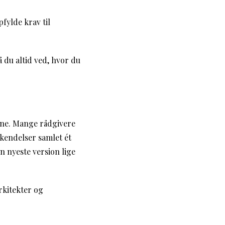
fylde krav til
 du altid ved, hvor du
erne. Mange rådgivere
dkendelser samlet ét
n nyeste version lige
rkitekter og