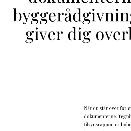
byggerådgivnin
giver dig over
Når du står over for e
dokumenterne. Tegnin
tilsynsrapporter hobe