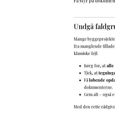
Få styr på dokumen
Undgå faldgru
Mange byggeprojekter 
fra manglende tillade
klassiske fejl:
Sørg for, at
alle
Tjek, at
tegning
Få
løbende opda
dokumenterne.
Gem alt – også e
Med den rette rådgivn