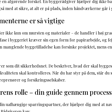
en afgørende forskel. En byggerådgiver hjælper dig ikke ba
så med at sikre, at alt er på plads, inden håndværkerne går i
enterne er så vigtige
er ikke kun om mursten og materialer – de handler i høj gr
ase i byggeriet kræver sin egen form for papirarbejde, og fej
n manglende byggetilladelse kan forsinke projektet, mens en
r som dit sikkerhedsnet. De beskriver, hvad der skal bygge
kvaliteten skal kontrolleres. Når du har styr på dem, står du
reprenører og forsikringsselskaber.
rens rolle – din guide gennem proces
in uafhængige sparringspartner, der hjælper dig med at navi
. Rådgiveren kan: