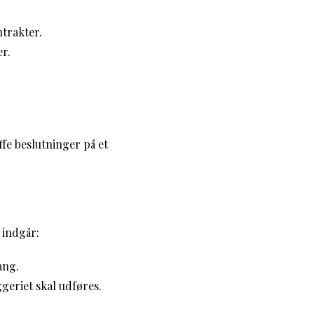
trakter.
r.
fe beslutninger på et
 indgår:
ang.
geriet skal udføres.