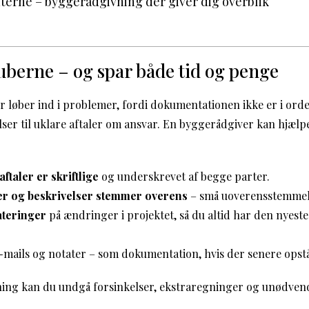
terne – byggerådgivning der giver dig overblik
berne – og spar både tid og penge
løber ind i problemer, fordi dokumentationen ikke er i orde
lser til uklare aftaler om ansvar. En byggerådgiver kan hjæl
 aftaler er skriftlige
og underskrevet af begge parter.
er og beskrivelser stemmer overens
– små uoverensstemmels
teringer
på ændringer i projektet, så du altid har den nyeste
-mails og notater – som dokumentation, hvis der senere opstår
ing kan du undgå forsinkelser, ekstraregninger og unødvend