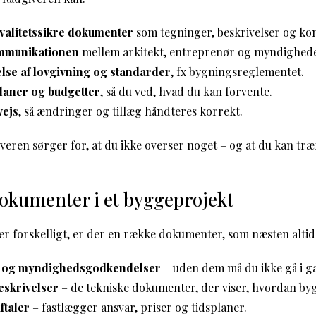
alitetssikre dokumenter
som tegninger, beskrivelser og kon
mmunikationen
mellem arkitekt, entreprenør og myndighede
lse af lovgivning og standarder
, fx bygningsreglementet.
laner og budgetter
, så du ved, hvad du kan forvente.
vejs
, så ændringer og tillæg håndteres korrekt.
veren sørger for, at du ikke overser noget – og at du kan træf
dokumenter i et byggeprojekt
er forskelligt, er der en række dokumenter, som næsten altid
e og myndighedsgodkendelser
– uden dem må du ikke gå i g
eskrivelser
– de tekniske dokumenter, der viser, hvordan byg
ftaler
– fastlægger ansvar, priser og tidsplaner.