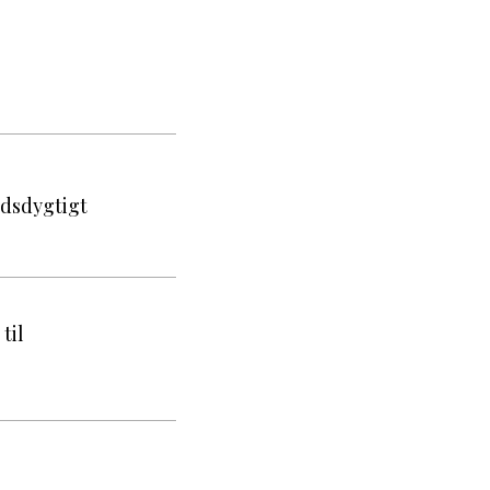
ndsdygtigt
til