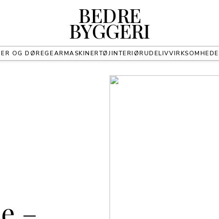
BEDRE
BYGGERI
UER OG DØRE
GEAR
MASKINER
TØJ
INTERIØR
UDELIV
VIRKSOMHED
e –