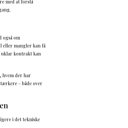
re med at forstå
 gang.
ad også om
l eller mangler kan få
 uklar kontrakt kan
s, hvem der har
 stærkere – både over
sen
gere i det tekniske