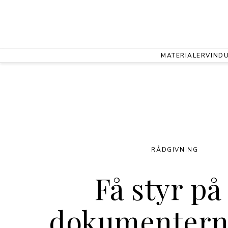
MATERIALER
VIND
RÅDGIVNING
Få styr på
dokumentern