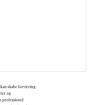
 kan skabe forvirring:
kter og
n professionel