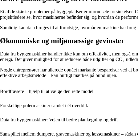
Et af de største problemer på byggepladser er uforudsete forsinkelser. O
projektledere se, hvor maskinerne befinder sig, og hvordan de performer.
Samtidig kan data bruges til at forudsige, hvornår en maskine har brug f
Økonomiske og miljømæssige gevinster
Data fra byggemaskiner handler ikke kun om effektivitet, men også o
energi. Det giver mulighed for at reducere både udgifter og CO₂-udled
Nogle entreprenører har allerede opnået markante besparelser ved at b
effektive arbejdsmetode – kan hurtigt mærkes på bundlinjen.
Bordfræsere – hjælp til at vælge den rette model
Forskellige polermaskiner samlet i ét overblik
Data fra byggemaskiner: Vejen til bedre planlægning og drift
Samspillet mellem dumpere, gravemaskiner og læssemaskiner – sådan 