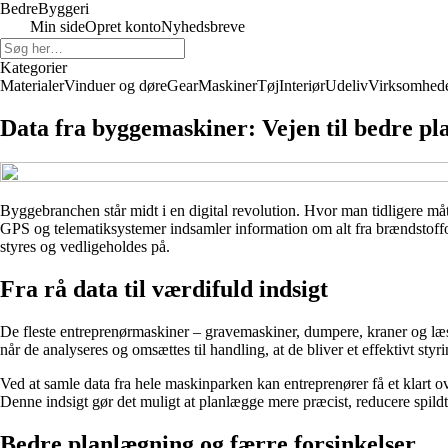
Bedre
Byggeri
Min side
Opret konto
Nyhedsbreve
Kategorier
Materialer
Vinduer og døre
Gear
Maskiner
Tøj
Interiør
Udeliv
Virksomhed
Data fra byggemaskiner: Vejen til bedre pl
Byggebranchen står midt i en digital revolution. Hvor man tidligere må
GPS og telematiksystemer indsamler information om alt fra brændstoffor
styres og vedligeholdes på.
Fra rå data til værdifuld indsigt
De fleste entreprenørmaskiner – gravemaskiner, dumpere, kraner og læsse
når de analyseres og omsættes til handling, at de bliver et effektivt styr
Ved at samle data fra hele maskinparken kan entreprenører få et klart 
Denne indsigt gør det muligt at planlægge mere præcist, reducere spild
Bedre planlægning og færre forsinkelser