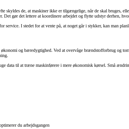
fte skyldes de, at maskiner ikke er tilgængelige, når de skal bruges, ell
 Det gør det lettere at koordinere arbejdet og flytte udstyr derhen, hvor
or service. I stedet for at vente på, at noget går i stykker, kan man pl
m økonomi og bæredygtighed. Ved at overvåge brændstofforbrug og tom
ning.
ruge data til at træne maskinførere i mere økonomisk kørsel. Små ændr
optimerer du arbejdsgangen