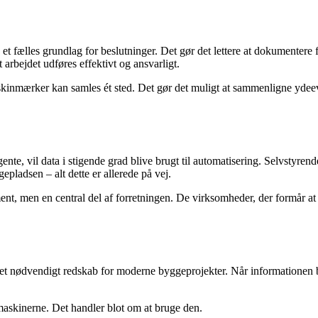
t fælles grundlag for beslutninger. Det gør det lettere at dokumentere f
 arbejdet udføres effektivt og ansvarligt.
askinmærker kan samles ét sted. Det gør det muligt at sammenligne ydeevn
gente, vil data i stigende grad blive brugt til automatisering. Selvstyre
pladsen – alt dette er allerede på vej.
nt, men en central del af forretningen. De virksomheder, der formår at ud
 et nødvendigt redskab for moderne byggeprojekter. Når informationen 
 maskinerne. Det handler blot om at bruge den.