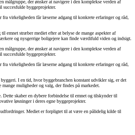
il en målgruppe, der ønsker at navigere i den komplekse verden af
il succesfulde byggeprojekter.
fra virkeligheden får læserne adgang til konkrete erfaringer og råd,
g til emnet stræber mediet efter at belyse de mange aspekter af
ærkere og nysgerrige boligejere kan finde værdifuld viden og indsigt.
il en målgruppe, der ønsker at navigere i den komplekse verden af
il succesfulde byggeprojekter.
fra virkeligheden får læserne adgang til konkrete erfaringer og råd,
 i byggeri. I en tid, hvor byggebranchen konstant udvikler sig, er det
 de mange muligheder og valg, der findes på markedet.
 Dette skaber en dybere forbindelse til emnet og tilskynder til
novative løsninger i deres egne byggeprojekter.
ordringer. Mediet er forpligtet til at være en pålidelig kilde til