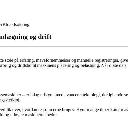
er
Kloak
Isolering
anlægning og drift
tte stole på erfaring, mavefornemmelser og manuelle registreringer, giv
brug og driftstid til maskinens placering og belastning. Når disse data
maskiner – er i dag udstyret med avanceret teknologi, der løbende sende
ingsværktøj.
overblik over, hvordan ressourcerne bruges. Hvor mange timer kører mask
tid og udnytte maskinerne bedre.