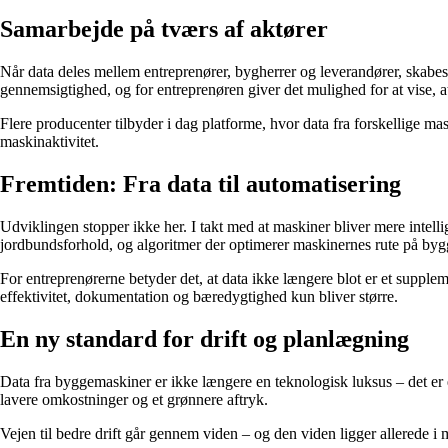
Samarbejde på tværs af aktører
Når data deles mellem entreprenører, bygherrer og leverandører, skabes e
gennemsigtighed, og for entreprenøren giver det mulighed for at vise, at
Flere producenter tilbyder i dag platforme, hvor data fra forskellige m
maskinaktivitet.
Fremtiden: Fra data til automatisering
Udviklingen stopper ikke her. I takt med at maskiner bliver mere intelli
jordbundsforhold, og algoritmer der optimerer maskinernes rute på bygge
For entreprenørerne betyder det, at data ikke længere blot er et suppleme
effektivitet, dokumentation og bæredygtighed kun bliver større.
En ny standard for drift og planlægning
Data fra byggemaskiner er ikke længere en teknologisk luksus – det er
lavere omkostninger og et grønnere aftryk.
Vejen til bedre drift går gennem viden – og den viden ligger allerede i