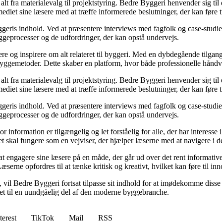
r alt fra materialevalg til projektstyring. Bedre Byggeri henvender sig t
diet sine læsere med at træffe informerede beslutninger, der kan føre t
eris indhold. Ved at præsentere interviews med fagfolk og case-studier 
byggeprocesser og de udfordringer, der kan opstå undervejs.
ere og inspirere om alt relateret til byggeri. Med en dybdegående tilgan
byggemetoder. Dette skaber en platform, hvor både professionelle håndv
r alt fra materialevalg til projektstyring. Bedre Byggeri henvender sig t
diet sine læsere med at træffe informerede beslutninger, der kan føre t
eris indhold. Ved at præsentere interviews med fagfolk og case-studier 
byggeprocesser og de udfordringer, der kan opstå undervejs.
or information er tilgængelig og let forståelig for alle, der har interesse
et skal fungere som en vejviser, der hjælper læserne med at navigere i
 engagere sine læsere på en måde, der går ud over det rent informative.
æserne opfordres til at tænke kritisk og kreativt, hvilket kan føre til in
vil Bedre Byggeri fortsat tilpasse sit indhold for at imødekomme disse udf
 det til en uundgåelig del af den moderne byggebranche.
terest
TikTok
Mail
RSS