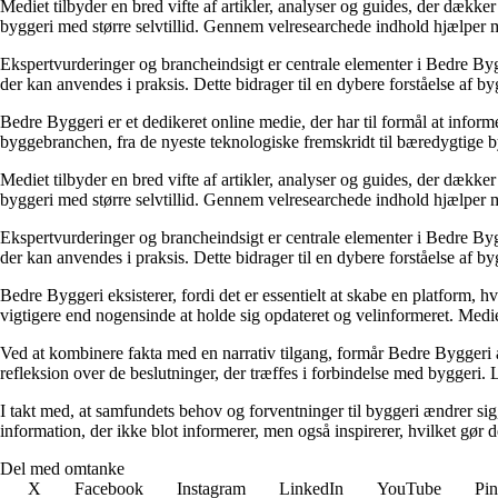
Mediet tilbyder en bred vifte af artikler, analyser og guides, der dække
byggeri med større selvtillid. Gennem velresearchede indhold hjælper me
Ekspertvurderinger og brancheindsigt er centrale elementer i Bedre Bygg
der kan anvendes i praksis. Dette bidrager til en dybere forståelse af 
Bedre Byggeri er et dedikeret online medie, der har til formål at inform
byggebranchen, fra de nyeste teknologiske fremskridt til bæredygtige 
Mediet tilbyder en bred vifte af artikler, analyser og guides, der dække
byggeri med større selvtillid. Gennem velresearchede indhold hjælper me
Ekspertvurderinger og brancheindsigt er centrale elementer i Bedre Bygg
der kan anvendes i praksis. Dette bidrager til en dybere forståelse af 
Bedre Byggeri eksisterer, fordi det er essentielt at skabe en platform, hv
vigtigere end nogensinde at holde sig opdateret og velinformeret. Medi
Ved at kombinere fakta med en narrativ tilgang, formår Bedre Byggeri at
refleksion over de beslutninger, der træffes i forbindelse med byggeri. L
I takt med, at samfundets behov og forventninger til byggeri ændrer sig, 
information, der ikke blot informerer, men også inspirerer, hvilket gør
Del med omtanke
X
Facebook
Instagram
LinkedIn
YouTube
Pin