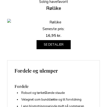
Solrig havefavorit
Røllike
Seneste pris:
16,95
kr.
SE DETALJER
Fordele og ulemper
Fordele
Robust og tørketålende staude
Velegnet som bunddække og til forvildning
Lang blomstringsperiode midt på sommeren