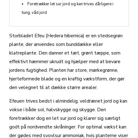
Foretrækker let sur jord og kan trives dårligere i
tung, våd jord
Storbladet Efeu (Hedera hibernica) er en stedsegrøn
plante, der anvendes som bunddække eller
klatreplante. Den danner et tæt, grønt tæppe, som
effektivt hæmmer ukrudt og hjælper med at bevare
jordens fugtighed. Planten har store, mørkegrønne,
hjerteformede blade og en kraftig vækstform, der gør
den velegnet til at dække større arealer.
Efeuen trives bedst i almindelig, veldrænet jord og kan
vokse i både sol, halvskygge og skygge. Den
foretrækker dog en let sur jord og klarer sig særligt
godt på nordvendte skråninger. For optimal vækst kan
der gødes med svovlsur ammoniak, hvis planterne viser