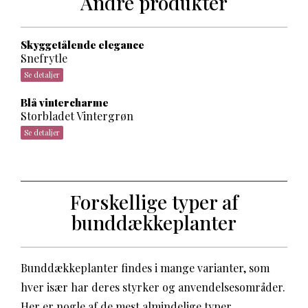
Andre produkter
Skyggetålende elegance
Snefrytle
Se detaljer
Blå vintercharme
Storbladet Vintergrøn
Se detaljer
Forskellige typer af
bunddækkeplanter
Bunddækkeplanter findes i mange varianter, som
hver især har deres styrker og anvendelsesområder.
Her er nogle af de mest almindelige typer.