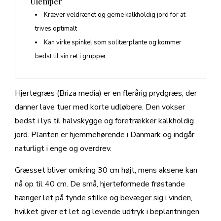
Ulemper
Kræver veldrænet og gerne kalkholdig jord for at
trives optimalt
Kan virke spinkel som solitærplante og kommer
bedst til sin ret i grupper
Hjertegræs (Briza media) er en flerårig prydgræs, der
danner lave tuer med korte udløbere. Den vokser
bedst i lys til halvskygge og foretrækker kalkholdig
jord. Planten er hjemmehørende i Danmark og indgår
naturligt i enge og overdrev.
Græsset bliver omkring 30 cm højt, mens aksene kan
nå op til 40 cm. De små, hjerteformede frøstande
hænger let på tynde stilke og bevæger sig i vinden,
hvilket giver et let og levende udtryk i beplantningen.