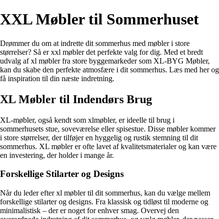
XXL Møbler til Sommerhuset
Drømmer du om at indrette dit sommerhus med møbler i store
størrelser? Så er xxl møbler det perfekte valg for dig. Med et bredt
udvalg af xl møbler fra store byggemarkeder som XL-BYG Møbler,
kan du skabe den perfekte atmosfære i dit sommerhus. Læs med her og
få inspiration til din næste indretning.
XL Møbler til Indendørs Brug
XL-møbler, også kendt som xlmøbler, er ideelle til brug i
sommerhusets stue, soveværelse eller spisestue. Disse møbler kommer
i store størrelser, der tilføjer en hyggelig og rustik stemning til dit
sommerhus. XL møbler er ofte lavet af kvalitetsmaterialer og kan være
en investering, der holder i mange år.
Forskellige Stilarter og Designs
Når du leder efter xl møbler til dit sommerhus, kan du vælge mellem
forskellige stilarter og designs. Fra klassisk og tidløst til moderne og
minimalistisk – der er noget for enhver smag. Overvej den