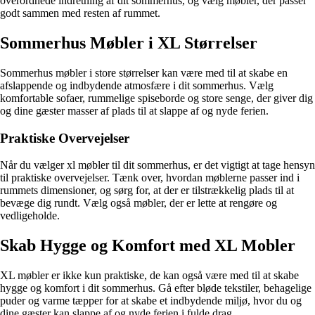
overordnede indretning af dit sommerhus, og vælg møbler, der passer
godt sammen med resten af rummet.
Sommerhus Møbler i XL Størrelser
Sommerhus møbler i store størrelser kan være med til at skabe en
afslappende og indbydende atmosfære i dit sommerhus. Vælg
komfortable sofaer, rummelige spiseborde og store senge, der giver dig
og dine gæster masser af plads til at slappe af og nyde ferien.
Praktiske Overvejelser
Når du vælger xl møbler til dit sommerhus, er det vigtigt at tage hensyn
til praktiske overvejelser. Tænk over, hvordan møblerne passer ind i
rummets dimensioner, og sørg for, at der er tilstrækkelig plads til at
bevæge dig rundt. Vælg også møbler, der er lette at rengøre og
vedligeholde.
Skab Hygge og Komfort med XL Mobler
XL møbler er ikke kun praktiske, de kan også være med til at skabe
hygge og komfort i dit sommerhus. Gå efter bløde tekstiler, behagelige
puder og varme tæpper for at skabe et indbydende miljø, hvor du og
dine gæster kan slappe af og nyde ferien i fulde drag.