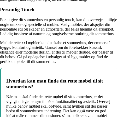
Personlig Touch
For at give dit sommerhus en personlig touch, kan du overveje at tilføje
nogle unikke og specielle xl møbler. Vælg møbler, der afspejler din
personlige stil og skaber en atmosfære, der føles hjemlig og afslappet.
Lad dig inspirere af naturen og omgivelserne omkring dit sommerhus.
Med de rette xxl møbler kan du skabe et sommerhus, der emmer af
hygge, komfort og æstetik. Uanset om du foretrækker klassisk
elegance eller moderne design, er der xl møbler derude, der passer til
dit behov. Gå på opdagelse i udvalget af xl byg møbler og find de
perfekte møbler til dit sommerhus.
Hvordan kan man finde det rette møbel til sit
sommerhus?
Når man skal finde det rette møbel til sit sommerhus, er det
vigtigt at tage hensyn til både funktionalitet og æstetik. Overvej
hvilke behov møblet skal opfylde, samt hvilken stil der passer
bedst til sommerhusets indretning. Det kan også være en god
idé at måle rummets dimensioner, så man sikrer sig, at møblet