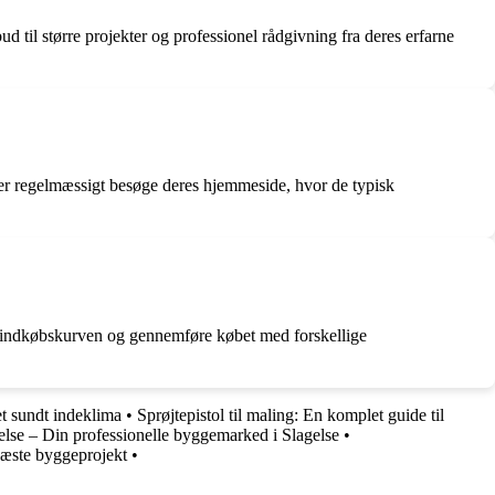
 til større projekter og professionel rådgivning fra deres erfarne
ler regelmæssigt besøge deres hjemmeside, hvor de typisk
i indkøbskurven og gennemføre købet med forskellige
et sundt indeklima
•
Sprøjtepistol til maling: En komplet guide til
lse – Din professionelle byggemarked i Slagelse
•
 næste byggeprojekt
•