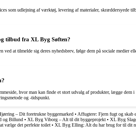
s som udlejning af værktøj, levering af materialer, skræddersyede tilbud
g tilbud fra XL Byg Søften?
n ved at tilmelde sig deres nyhedsbrev, følge dem på sociale medier el
n?
meside, hvor man kan finde et stort udvalg af produkter, lægge dem 
ringsmetode og -tidspunkt.
ørring – Dit foretrukne byggemarked
•
Affugtere: Fjern fugt og skab 
 og Billund
•
XL Byg Viborg – Alt til dit byggeprojekt
•
XL Byg Slage
 at vælge det perfekte toilet
•
XL Byg Elling: Alt du har brug for til dit