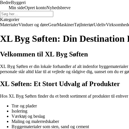
Bedre
Byggeri
Min side
Opret konto
Nyhedsbreve
Kategorier
Materialer
Vinduer og døre
Gear
Maskiner
Tøj
Interiør
Udeliv
Virksomhed
XL Byg Søften: Din Destination 
Velkommen til XL Byg Søften
XL Byg Søften er din lokale forhandler af alt indenfor byggematerialer 
personale står altid klar til at vejlede og rådgive dig, uanset om du er g
XL Søften: Et Stort Udvalg af Produkter
Hos XL Byg Søften finder du et bredt sortiment af produkter til enhve
Træ og plader
Isolering
Værktøj og beslag
Maling og malerredskaber
Byggematerialer som sten, sand og cement