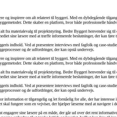
ere og inspirere om alt relateret til byggeri. Med en dybdegående tilgan
byggemetoder. Dette skaber en platform, hvor både professionelle håndv
r alt fra materialevalg til projektstyring. Bedre Byggeri henvender sig t
diet sine læsere med at træffe informerede beslutninger, der kan føre t
eris indhold. Ved at præsentere interviews med fagfolk og case-studier 
byggeprocesser og de udfordringer, der kan opstå undervejs.
ere og inspirere om alt relateret til byggeri. Med en dybdegående tilgan
byggemetoder. Dette skaber en platform, hvor både professionelle håndv
r alt fra materialevalg til projektstyring. Bedre Byggeri henvender sig t
diet sine læsere med at træffe informerede beslutninger, der kan føre t
eris indhold. Ved at præsentere interviews med fagfolk og case-studier 
byggeprocesser og de udfordringer, der kan opstå undervejs.
or information er tilgængelig og let forståelig for alle, der har interesse
et skal fungere som en vejviser, der hjælper læserne med at navigere i
 engagere sine læsere på en måde, der går ud over det rent informative.