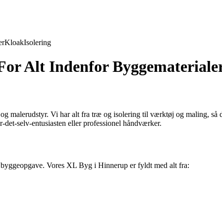
er
Kloak
Isolering
For Alt Indenfor Byggemateriale
og malerudstyr. Vi har alt fra træ og isolering til værktøj og maling, s
ør-det-selv-entusiasten eller professionel håndværker.
r byggeopgave. Vores XL Byg i Hinnerup er fyldt med alt fra: