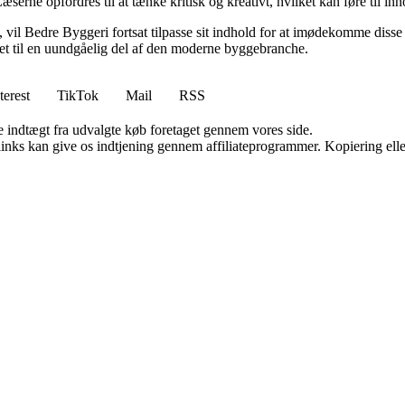
æserne opfordres til at tænke kritisk og kreativt, hvilket kan føre til in
vil Bedre Byggeri fortsat tilpasse sit indhold for at imødekomme disse udf
 det til en uundgåelig del af den moderne byggebranche.
terest
TikTok
Mail
RSS
e indtægt fra udvalgte køb foretaget gennem vores side.
 links kan give os indtjening gennem affiliateprogrammer. Kopiering elle