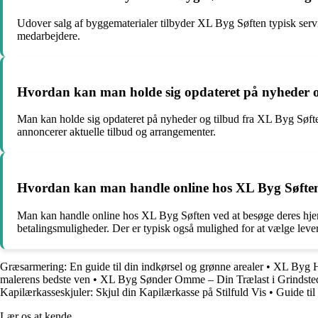
Udover salg af byggematerialer tilbyder XL Byg Søften typisk service
medarbejdere.
Hvordan kan man holde sig opdateret på nyheder o
Man kan holde sig opdateret på nyheder og tilbud fra XL Byg Søfte
annoncerer aktuelle tilbud og arrangementer.
Hvordan kan man handle online hos XL Byg Søfte
Man kan handle online hos XL Byg Søften ved at besøge deres hjem
betalingsmuligheder. Der er typisk også mulighed for at vælge leve
Græsarmering: En guide til din indkørsel og grønne arealer
•
XL Byg Hj
malerens bedste ven
•
XL Byg Sønder Omme – Din Trælast i Grindsted
Kapilærkasseskjuler: Skjul din Kapilærkasse på Stilfuld Vis
•
Guide til
Lær os at kende