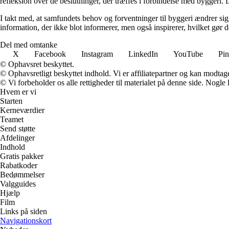
refleksion over de beslutninger, der træffes i forbindelse med byggeri. L
I takt med, at samfundets behov og forventninger til byggeri ændrer sig, 
information, der ikke blot informerer, men også inspirerer, hvilket gør
Del med omtanke
X
Facebook
Instagram
LinkedIn
YouTube
Pin
© Ophavsret beskyttet.
© Ophavsretligt beskyttet indhold. Vi er affiliatepartner og kan modtag
© Vi forbeholder os alle rettigheder til materialet på denne side. Nogle
Hvem er vi
Starten
Kerneværdier
Teamet
Send støtte
Afdelinger
Indhold
Gratis pakker
Rabatkoder
Bedømmelser
Valgguides
Hjælp
Film
Links på siden
Navigationskort