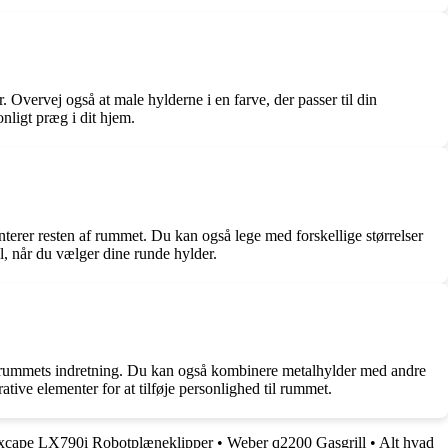
. Overvej også at male hylderne i en farve, der passer til din
onligt præg i dit hjem.
enterer resten af rummet. Du kan også lege med forskellige størrelser
l, når du vælger dine runde hylder.
af rummets indretning. Du kan også kombinere metalhylder med andre
tive elementer for at tilføje personlighed til rummet.
xcape LX790i Robotplæneklipper
•
Weber q2200 Gasgrill
•
Alt hvad