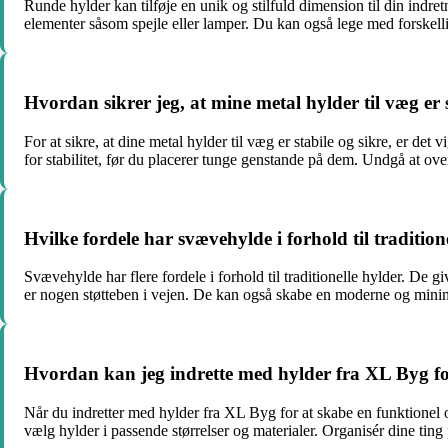
Runde hylder kan tilføje en unik og stilfuld dimension til din in
elementer såsom spejle eller lamper. Du kan også lege med forskellige
Hvordan sikrer jeg, at mine metal hylder til væg er s
For at sikre, at dine metal hylder til væg er stabile og sikre, er de
for stabilitet, før du placerer tunge genstande på dem. Undgå at overb
Hvilke fordele har svævehylde i forhold til tradition
Svævehylde har flere fordele i forhold til traditionelle hylder. De 
er nogen støtteben i vejen. De kan også skabe en moderne og minim
Hvordan kan jeg indrette med hylder fra XL Byg fo
Når du indretter med hylder fra XL Byg for at skabe en funktionel o
vælg hylder i passende størrelser og materialer. Organisér dine ting 