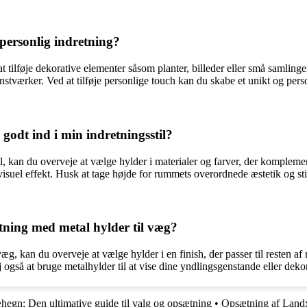
 personlig indretning?
 tilføje dekorative elementer såsom planter, billeder eller små samlinger
kunstværker. Ved at tilføje personlige touch kan du skabe et unikt og pers
godt ind i min indretningsstil?
stil, kan du overveje at vælge hylder i materialer og farver, der komplem
visuel effekt. Husk at tage højde for rummets overordnede æstetik og sti
ing med metal hylder til væg?
g, kan du overveje at vælge hylder i en finish, der passer til resten 
også at bruge metalhylder til at vise dine yndlingsgenstande eller dekora
hegn: Den ultimative guide til valg og opsætning
•
Opsætning af Land