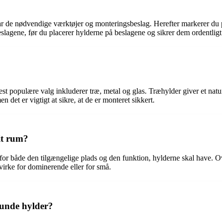
 har de nødvendige værktøjer og monteringsbeslag. Herefter markerer du 
slagene, før du placerer hylderne på beslagene og sikrer dem ordentligt
st populære valg inkluderer træ, metal og glas. Træhylder giver et natu
n det er vigtigt at sikre, at de er monteret sikkert.
it rum?
de for både den tilgængelige plads og den funktion, hylderne skal have.
virke for dominerende eller for små.
runde hylder?