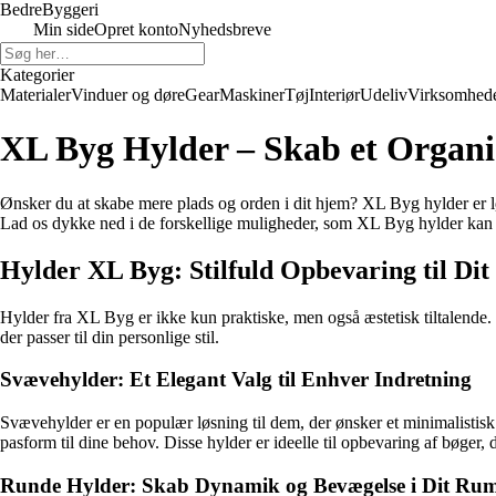
Bedre
Byggeri
Min side
Opret konto
Nyhedsbreve
Kategorier
Materialer
Vinduer og døre
Gear
Maskiner
Tøj
Interiør
Udeliv
Virksomhed
XL Byg Hylder – Skab et Organis
Ønsker du at skabe mere plads og orden i dit hjem? XL Byg hylder er løs
Lad os dykke ned i de forskellige muligheder, som XL Byg hylder kan 
Hylder XL Byg: Stilfuld Opbevaring til Di
Hylder fra XL Byg er ikke kun praktiske, men også æstetisk tiltalende
der passer til din personlige stil.
Svævehylder: Et Elegant Valg til Enhver Indretning
Svævehylder er en populær løsning til dem, der ønsker et minimalistisk 
pasform til dine behov. Disse hylder er ideelle til opbevaring af bøger,
Runde Hylder: Skab Dynamik og Bevægelse i Dit Ru