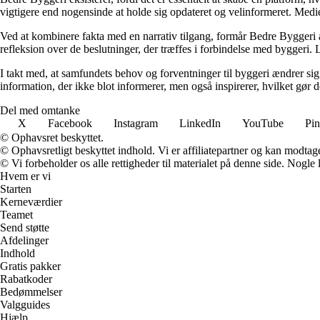
vigtigere end nogensinde at holde sig opdateret og velinformeret. Medi
Ved at kombinere fakta med en narrativ tilgang, formår Bedre Byggeri at
refleksion over de beslutninger, der træffes i forbindelse med byggeri. L
I takt med, at samfundets behov og forventninger til byggeri ændrer sig, 
information, der ikke blot informerer, men også inspirerer, hvilket gør
Del med omtanke
X
Facebook
Instagram
LinkedIn
YouTube
Pin
© Ophavsret beskyttet.
© Ophavsretligt beskyttet indhold. Vi er affiliatepartner og kan modtag
© Vi forbeholder os alle rettigheder til materialet på denne side. Nogle
Hvem er vi
Starten
Kerneværdier
Teamet
Send støtte
Afdelinger
Indhold
Gratis pakker
Rabatkoder
Bedømmelser
Valgguides
Hjælp