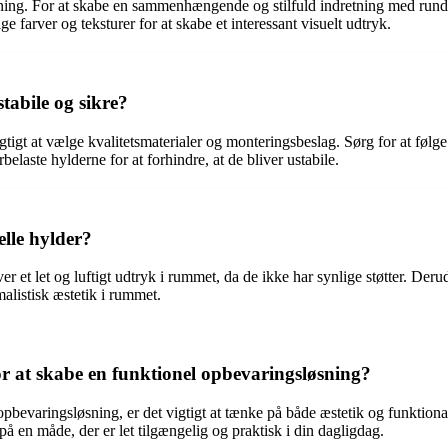
dretning. For at skabe en sammenhængende og stilfuld indretning med ru
 farver og teksturer for at skabe et interessant visuelt udtryk.
tabile og sikre?
t vigtigt at vælge kvalitetsmaterialer og monteringsbeslag. Sørg for at f
elaste hylderne for at forhindre, at de bliver ustabile.
elle hylder?
giver et let og luftigt udtryk i rummet, da de ikke har synlige støtter.
alistisk æstetik i rummet.
r at skabe en funktionel opbevaringsløsning?
pbevaringsløsning, er det vigtigt at tænke på både æstetik og funktiona
på en måde, der er let tilgængelig og praktisk i din dagligdag.