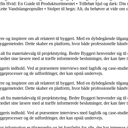
afin Hvid: En Guide til Produktsortimentet
•
Trillebør hjul og dæk: Din 
ette Vandslangeopruller
•
Stolper til hegn: Alt, du behøver at vide om st
ere og inspirere om alt relateret til byggeri. Med en dybdegående tilgan
byggemetoder. Dette skaber en platform, hvor både professionelle håndv
r alt fra materialevalg til projektstyring. Bedre Byggeri henvender sig t
diet sine læsere med at træffe informerede beslutninger, der kan føre t
eris indhold. Ved at præsentere interviews med fagfolk og case-studier 
byggeprocesser og de udfordringer, der kan opstå undervejs.
ere og inspirere om alt relateret til byggeri. Med en dybdegående tilgan
byggemetoder. Dette skaber en platform, hvor både professionelle håndv
r alt fra materialevalg til projektstyring. Bedre Byggeri henvender sig t
diet sine læsere med at træffe informerede beslutninger, der kan føre t
eris indhold. Ved at præsentere interviews med fagfolk og case-studier 
byggeprocesser og de udfordringer, der kan opstå undervejs.
or information er tilgængelig og let forståelig for alle, der har interesse