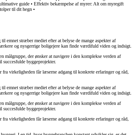
ultimative guide
•
Effektiv bekæmpelse af myrer: Alt om myregift
olper til dit hegn
•
g til emnet stræber mediet efter at belyse de mange aspekter af
ærkere og nysgerrige boligejere kan finde værdifuld viden og indsigt.
il en målgruppe, der ønsker at navigere i den komplekse verden af
il succesfulde byggeprojekter.
fra virkeligheden får læserne adgang til konkrete erfaringer og råd,
g til emnet stræber mediet efter at belyse de mange aspekter af
ærkere og nysgerrige boligejere kan finde værdifuld viden og indsigt.
il en målgruppe, der ønsker at navigere i den komplekse verden af
il succesfulde byggeprojekter.
fra virkeligheden får læserne adgang til konkrete erfaringer og råd,
 i byggeri. I en tid, hvor byggebranchen konstant udvikler sig, er det