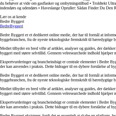
du behøver at vide om gasflasker og ombytningstilbud
•
Troldtekt Ultr
indendørs og udendørs
•
Haveslange Opruller: Sådan Finder Du Den R
Lær os at kende
Bedre Byggeri
Bedre
Byggeri
Bedre Byggeri er et dedikeret online medie, der har til formål at inform
byggebranchen, fra de nyeste teknologiske fremskridt til bæredygtige 
Mediet tilbyder en bred vifte af artikler, analyser og guides, der dække
byggeri med større selvtillid. Gennem velresearchede indhold hjælper me
Ekspertvurderinger og brancheindsigt er centrale elementer i Bedre Bygg
der kan anvendes i praksis. Dette bidrager til en dybere forståelse af 
Bedre Byggeri er et dedikeret online medie, der har til formål at inform
byggebranchen, fra de nyeste teknologiske fremskridt til bæredygtige 
Mediet tilbyder en bred vifte af artikler, analyser og guides, der dække
byggeri med større selvtillid. Gennem velresearchede indhold hjælper me
Ekspertvurderinger og brancheindsigt er centrale elementer i Bedre Bygg
der kan anvendes i praksis. Dette bidrager til en dybere forståelse af 
Bedre Byggeri eksisterer, fordi det er essentielt at skabe en platform, hv