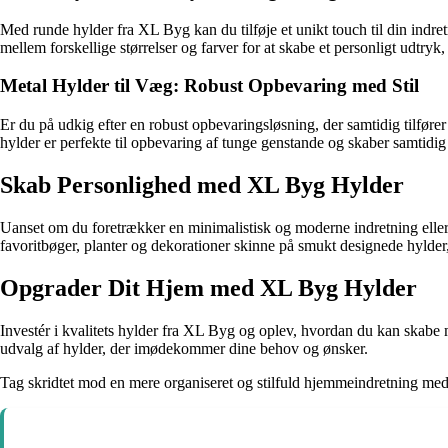
Med runde hylder fra XL Byg kan du tilføje et unikt touch til din indre
mellem forskellige størrelser og farver for at skabe et personligt udtryk, d
Metal Hylder til Væg: Robust Opbevaring med Stil
Er du på udkig efter en robust opbevaringsløsning, der samtidig tilfører
hylder er perfekte til opbevaring af tunge genstande og skaber samtidig 
Skab Personlighed med XL Byg Hylder
Uanset om du foretrækker en minimalistisk og moderne indretning elle
favoritbøger, planter og dekorationer skinne på smukt designede hylder, 
Opgrader Dit Hjem med XL Byg Hylder
Investér i kvalitets hylder fra XL Byg og oplev, hvordan du kan skabe 
udvalg af hylder, der imødekommer dine behov og ønsker.
Tag skridtet mod en mere organiseret og stilfuld hjemmeindretning med 