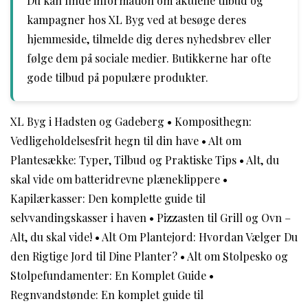
Du kan finde information om aktuelle tilbud og
kampagner hos XL Byg ved at besøge deres
hjemmeside, tilmelde dig deres nyhedsbrev eller
følge dem på sociale medier. Butikkerne har ofte
gode tilbud på populære produkter.
XL Byg i Hadsten og Gadeberg
•
Komposithegn:
Vedligeholdelsesfrit hegn til din have
•
Alt om
Plantesække: Typer, Tilbud og Praktiske Tips
•
Alt, du
skal vide om batteridrevne plæneklippere
•
Kapilærkasser: Den komplette guide til
selvvandingskasser i haven
•
Pizzasten til Grill og Ovn –
Alt, du skal vide!
•
Alt Om Plantejord: Hvordan Vælger Du
den Rigtige Jord til Dine Planter?
•
Alt om Stolpesko og
Stolpefundamenter: En Komplet Guide
•
Regnvandstønde: En komplet guide til