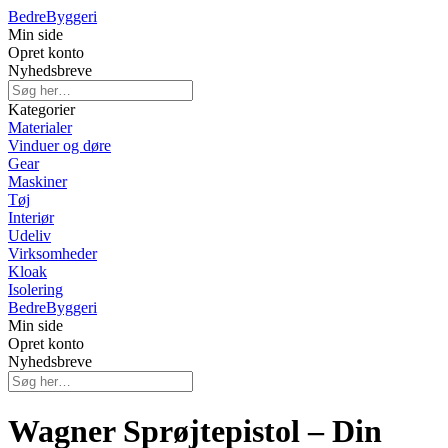
Bedre
Byggeri
Min side
Opret konto
Nyhedsbreve
Kategorier
Materialer
Vinduer og døre
Gear
Maskiner
Tøj
Interiør
Udeliv
Virksomheder
Kloak
Isolering
Bedre
Byggeri
Min side
Opret konto
Nyhedsbreve
Wagner Sprøjtepistol – Din