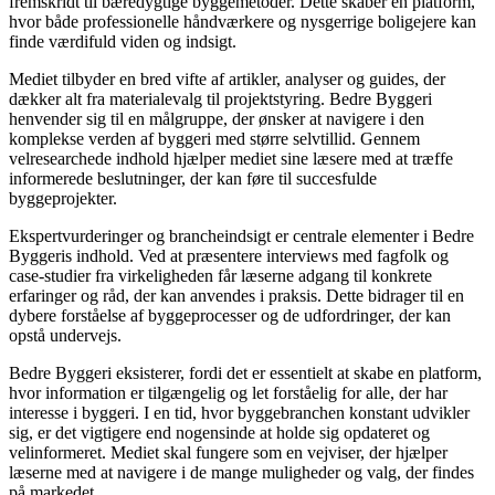
fremskridt til bæredygtige byggemetoder. Dette skaber en platform,
hvor både professionelle håndværkere og nysgerrige boligejere kan
finde værdifuld viden og indsigt.
Mediet tilbyder en bred vifte af artikler, analyser og guides, der
dækker alt fra materialevalg til projektstyring. Bedre Byggeri
henvender sig til en målgruppe, der ønsker at navigere i den
komplekse verden af byggeri med større selvtillid. Gennem
velresearchede indhold hjælper mediet sine læsere med at træffe
informerede beslutninger, der kan føre til succesfulde
byggeprojekter.
Ekspertvurderinger og brancheindsigt er centrale elementer i Bedre
Byggeris indhold. Ved at præsentere interviews med fagfolk og
case-studier fra virkeligheden får læserne adgang til konkrete
erfaringer og råd, der kan anvendes i praksis. Dette bidrager til en
dybere forståelse af byggeprocesser og de udfordringer, der kan
opstå undervejs.
Bedre Byggeri eksisterer, fordi det er essentielt at skabe en platform,
hvor information er tilgængelig og let forståelig for alle, der har
interesse i byggeri. I en tid, hvor byggebranchen konstant udvikler
sig, er det vigtigere end nogensinde at holde sig opdateret og
velinformeret. Mediet skal fungere som en vejviser, der hjælper
læserne med at navigere i de mange muligheder og valg, der findes
på markedet.