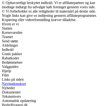
© Ophavsretligt beskyttet indhold. Vi er affiliatepartner og kan
modtage indtægt fra udvalgte køb foretaget gennem vores side.
© Vi forbeholder os alle rettigheder til materialet på denne side.
Nogle links kan give os indtjening gennem affiliateprogrammer.
Kopiering eller videreformidling kræver tilladelse.
Hvem er vi
Starten
Kerneværdier
Teamet
Send støtte
Afdelinger
Indhold
Gratis pakker
Rabatkoder
Bedømmelser
Valgguides
Hjælp
Film
Links på siden
Navigationskort
Nyheder
Dokumenter
Tekstunivers
Automatisk opdatering
BedreByggeri.dk