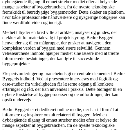
dybdegående tilgang til emnet stræber mediet efter at belyse de
mange aspekter af byggebranchen, fra de nyeste teknologiske
fremskridt til bæredygtige byggemetoder. Dette skaber en platform,
hvor både professionelle håndværkere og nysgerrige boligejere kan
finde værdifuld viden og indsigt.
Mediet tilbyder en bred vifte af artikler, analyser og guides, der
dækker alt fra materialevalg til projektstyring. Bedre Byggeri
henvender sig til en målgruppe, der ønsker at navigere i den
komplekse verden af byggeri med større selvtillid. Gennem
velresearchede indhold hjælper mediet sine læsere med at træffe
informerede beslutninger, der kan føre til succesfulde
byggeprojekter.
Ekspertvurderinger og brancheindsigt er centrale elementer i Bedre
Byggeris indhold. Ved at præsentere interviews med fagfolk og
case-studier fra virkeligheden får læserne adgang til konkrete
erfaringer og råd, der kan anvendes i praksis. Dette bidrager til en
dybere forståelse af byggeprocesser og de udfordringer, der kan
opstå undervejs.
Bedre Byggeri er et dedikeret online medie, der har til formål at
informere og inspirere om alt relateret til byggeri. Med en
dybdegående tilgang til emnet stræber mediet efter at belyse de
mange aspekter af byggebranchen, fra de nyeste teknologiske