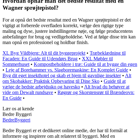
Hvordan opnår man det bedste resultat med en
Wagner sprøjtepistol?
For at opnå det bedste resultat med en Wagner sprøjtepistol er det
vigtigt at forberede overfladen korrekt, vælge den rigtige type
maling og dyse, justere indstillingerne nøje, og følge producentens
anbefalinger for brug og vedligeholdelse. Ved at følge disse trin kan
man opnå en professionel og holdbar finish.
XL Byg Vildbjerg: Alt til dit byggeprojekt
•
Træbeklædning til
Facaden: En Guide til Udendørs Brug
•
XXL Møbler til
Sommerhuset
•
Kompostbeholdere i træ: Guide til at bygge din egen
•
Leje af Borehammer vs. Slagboremaskine: En Komplet Guide
•
Byg dit eget insekthotel og skab et hjem til gavnlige insekter
•
Alt
om Skobakker: Praktisk Opbevaring til Dine Sko
•
Guide til at
vælge de bedste arbejdssko og havesko
•
Alt hvad du behøver at
vide om Dewalt rundsave
•
Røgrør og Skorstensrør til Brændeovn:
En Guide
•
Lær os at kende
Bedre Byggeri
Bedre
Byggeri
Bedre Byggeri er et dedikeret online medie, der har til formål at
informere og inspirere om alt relateret til byggeri. Med en