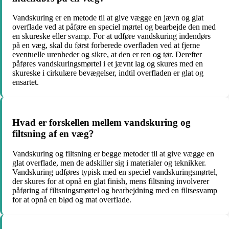
Vandskuring er en metode til at give vægge en jævn og glat
overflade ved at påføre en speciel mørtel og bearbejde den med
en skureske eller svamp. For at udføre vandskuring indendørs
på en væg, skal du først forberede overfladen ved at fjerne
eventuelle urenheder og sikre, at den er ren og tør. Derefter
påføres vandskuringsmørtel i et jævnt lag og skures med en
skureske i cirkulære bevægelser, indtil overfladen er glat og
ensartet.
Hvad er forskellen mellem vandskuring og
filtsning af en væg?
Vandskuring og filtsning er begge metoder til at give vægge en
glat overflade, men de adskiller sig i materialer og teknikker.
Vandskuring udføres typisk med en speciel vandskuringsmørtel,
der skures for at opnå en glat finish, mens filtsning involverer
påføring af filtsningsmørtel og bearbejdning med en filtsesvamp
for at opnå en blød og mat overflade.