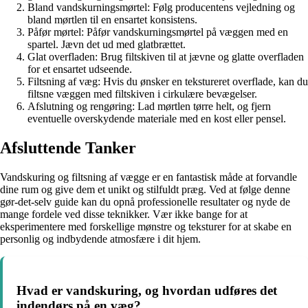
Bland vandskurningsmørtel: Følg producentens vejledning og
bland mørtlen til en ensartet konsistens.
Påfør mørtel: Påfør vandskurningsmørtel på væggen med en
spartel. Jævn det ud med glatbrættet.
Glat overfladen: Brug filtskiven til at jævne og glatte overfladen
for et ensartet udseende.
Filtsning af væg: Hvis du ønsker en tekstureret overflade, kan du
filtsne væggen med filtskiven i cirkulære bevægelser.
Afslutning og rengøring: Lad mørtlen tørre helt, og fjern
eventuelle overskydende materiale med en kost eller pensel.
Afsluttende Tanker
Vandskuring og filtsning af vægge er en fantastisk måde at forvandle
dine rum og give dem et unikt og stilfuldt præg. Ved at følge denne
gør-det-selv guide kan du opnå professionelle resultater og nyde de
mange fordele ved disse teknikker. Vær ikke bange for at
eksperimentere med forskellige mønstre og teksturer for at skabe en
personlig og indbydende atmosfære i dit hjem.
Hvad er vandskuring, og hvordan udføres det
indendørs på en væg?