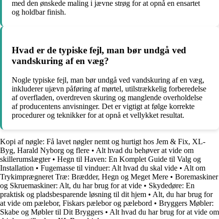
med den ønskede maling i jævne strøg for at opnå en ensartet
og holdbar finish.
Hvad er de typiske fejl, man bør undgå ved
vandskuring af en væg?
Nogle typiske fejl, man bør undgå ved vandskuring af en væg,
inkluderer ujævn påføring af mørtel, utilstrækkelig forberedelse
af overfladen, overdreven skuring og manglende overholdelse
af producentens anvisninger. Det er vigtigt at følge korrekte
procedurer og teknikker for at opnå et vellykket resultat.
Kopi af nøgle: Få lavet nøgler nemt og hurtigt hos Jem & Fix, XL-
Byg, Harald Nyborg og flere
•
Alt hvad du behøver at vide om
skillerumslægter
•
Hegn til Haven: En Komplet Guide til Valg og
Installation
•
Fugemasse til vinduer: Alt hvad du skal vide
•
Alt om
Trykimprægneret Træ: Brædder, Hegn og Meget Mere
•
Boremaskiner
og Skruemaskiner: Alt, du har brug for at vide
•
Skydedøre: En
praktisk og pladsbesparende løsning til dit hjem
•
Alt, du har brug for
at vide om pælebor, Fiskars pælebor og pælebord
•
Bryggers Møbler:
Skabe og Møbler til Dit Bryggers
•
Alt hvad du har brug for at vide om