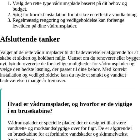
Vælg den rette type vådrumsplade baseret på dit behov og
budget.
Sørg for korrekt installation for at sikre en effektiv vandtætning.
Regelmæssig rengøring og vedligeholdelse kan forlænge
levetiden på dine vådrumsplader.
Afsluttende tanker
Valget af de rette vådrumsplader til dit badeværelse er afgørende for at
skabe et sikkert og holdbart miljø. Uanset om du renoverer eller bygger
nyt, bør du overveje de forskellige muligheder for vådrumsplader og
vælge den bedste løsning, der passer til dine behov. Med korrekt
installation og vedligeholdelse kan du nyde et smukt og vandtæt
badeværelse i mange år fremover.
Hvad er vådrumsplader, og hvorfor er de vigtige
i en brusekabine?
Vådrumsplader er specielle plader, der er designet til at være
vandtætte og modstandsdygtige over for fugt. De er afgørende i
en brusekabine for at forhindre vandskader og skimmelvækst
bag væggene.