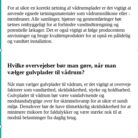
For at sikre en korrekt tætning af vådrumsplader er det vigtigt at
anvende egnede tætningsmaterialer som vådrumssilikone eller -
membraner. Alle samlinger, hjørner og gennemføringer bør
tætnes omhyggeligt for at forhindre vandindtrængning og
potentielle lækager. Det er også vigtigt at følge producentens
anvisninger og bruge kvalitetsprodukter for at opnå en pålidelig
og vandtæt installation.
Hvilke overvejelser bør man gøre, når man
vælger gulvplader til vådrum?
Når man vælger gulvplader til vådrum, er det vigtigt at overveje
faktorer som vandtæthed, skridsikkerhed, styrke og holdbarhed.
Gulvplader til vådrum bør være vandafvisende og
modstandsdygtige over for skimmelsvamp for at sikre et sundt
miljø. Derudover bør de have tilstrækkelig skridsikkerhed for at
minimere risikoen for faldulykker og være stærke nok til at
modstå belastninger fra daglig brug.