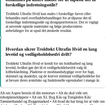
forskellige indretningsstile?
Troldtekt Ultrafin Hvid kan males i forskellige farver eller
behandles med overfladebehandlinger for at tilpasse det til
forskellige indretningsstile og designpræferencer. Det er vigtigt
at anvende egnede materialer og følge producentens
anbefalinger for at opnå det ønskede resultat.
Hvordan sikrer Troldtekt Ultrafin Hvid en lang
levetid og vedligeholdelsesfri drift?
Troldtekt Ultrafin Hvid er kendt for sin holdbarhed og lang
levetid, hvilket gør det til et vedligeholdelsesfrit valg til
loftbeklædning. Pladerne er modstandsdygtige over for fugt,
skimmel og skadedyr, og de kræver minimal vedligeholdelse for
at bevare deres æstetiske og funktionelle egenskaber i mange år.
Alt om Aspen benzin til din motorsav
•
Alt du skal vide om
robotplæneklippere
•
Alt om XL Byg Kås og Trægården Kås:
Tømmerhandel og Byggemarked
•
Alt hvad du har brug for at vide om