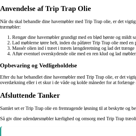
Anvendelse af Trip Trap Olie
Når du skal behandle dine havemøbler med Trip Trap olie, er det vigtigt 
træmøbler:
Rengør dine havemøbler grundigt med en blød børste og mildt 
Lad møblerne tørre helt, inden du påfører Trip Trap olie med en p
Massér olien ind i træet i træets længderetning og lad det trænge 
Aftør eventuel overskydende olie med en ren klud og lad møblerne
Opbevaring og Vedligeholdelse
Efter du har behandlet dine havemøbler med Trip Trap olie, er det vig
overdækning eller i et skur i de våde og kolde måneder for at forlænge 
Afsluttende Tanker
Samlet set er Trip Trap olie en fremragende løsning til at beskytte og 
Så giv dine udendørsmøbler kærlighed og omsorg med Trip Trap træoli