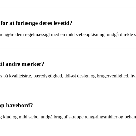
r at forlænge deres levetid?
t rengøre dem regelmæssigt med en mild sæbeopløsning, undgå direkte s
til andre mærker?
 på kvalitetstræ, bæredygtighed, tidløst design og brugervenlighed, hvi
rap havebord?
tig klud og mild sæbe, undgå brug af skrappe rengøringsmidler og behan