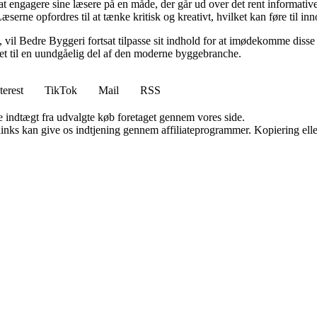
 engagere sine læsere på en måde, der går ud over det rent informative.
æserne opfordres til at tænke kritisk og kreativt, hvilket kan føre til in
vil Bedre Byggeri fortsat tilpasse sit indhold for at imødekomme disse udf
 det til en uundgåelig del af den moderne byggebranche.
terest
TikTok
Mail
RSS
e indtægt fra udvalgte køb foretaget gennem vores side.
 links kan give os indtjening gennem affiliateprogrammer. Kopiering elle