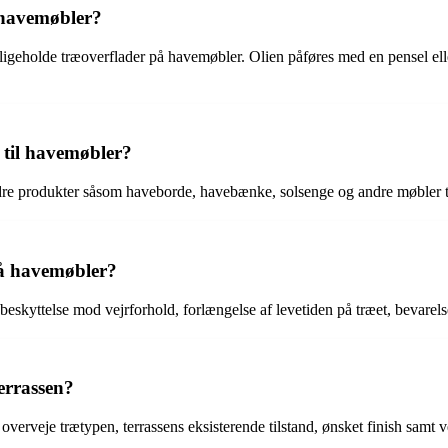
 havemøbler?
edligeholde træoverflader på havemøbler. Olien påføres med en pensel elle
 til havemøbler?
ndre produkter såsom haveborde, havebænke, solsenge og andre møbler t
på havemøbler?
eskyttelse mod vejrforhold, forlængelse af levetiden på træet, bevarelse
errassen?
overveje trætypen, terrassens eksisterende tilstand, ønsket finish samt ve