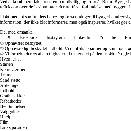
Ved at kombinere fakta med en narrativ tilgang, formår Bedre Byggeri at
refleksion over de beslutninger, der træffes i forbindelse med byggeri. L
I takt med, at samfundets behov og forventninger til byggeri ændrer sig, 
information, der ikke blot informerer, men også inspirerer, hvilket gør
Del med omtanke
X
Facebook
Instagram
LinkedIn
YouTube
Pin
© Ophavsret beskyttet.
© Ophavsretligt beskyttet indhold. Vi er affiliatepartner og kan modtag
© Vi forbeholder os alle rettigheder til materialet på denne side. Nogle
Hvem er vi
Starten
Kerneværdier
Teamet
Send støtte
Afdelinger
Indhold
Gratis pakker
Rabatkoder
Bedømmelser
Valgguides
Hjælp
Film
Links på siden