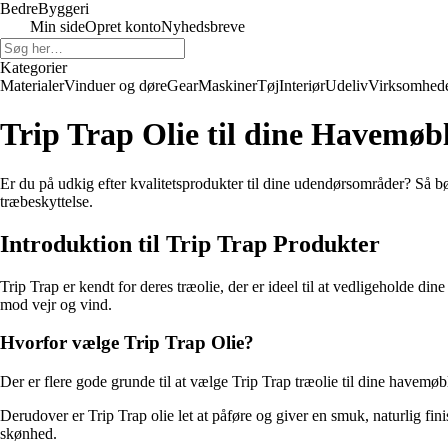
Bedre
Byggeri
Min side
Opret konto
Nyhedsbreve
Kategorier
Materialer
Vinduer og døre
Gear
Maskiner
Tøj
Interiør
Udeliv
Virksomhed
Trip Trap Olie til dine Havemøb
Er du på udkig efter kvalitetsprodukter til dine udendørsområder? Så bø
træbeskyttelse.
Introduktion til Trip Trap Produkter
Trip Trap er kendt for deres træolie, der er ideel til at vedligeholde 
mod vejr og vind.
Hvorfor vælge Trip Trap Olie?
Der er flere gode grunde til at vælge Trip Trap træolie til dine havemøb
Derudover er Trip Trap olie let at påføre og giver en smuk, naturlig fini
skønhed.