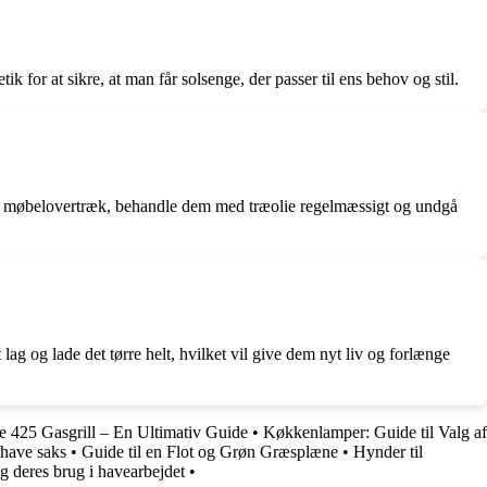
 for at sikre, at man får solsenge, der passer til ens behov og stil.
ge møbelovertræk, behandle dem med træolie regelmæssigt og undgå
lag og lade det tørre helt, hvilket vil give dem nyt liv og forlænge
 425 Gasgrill – En Ultimativ Guide
•
Køkkenlamper: Guide til Valg af
 have saks
•
Guide til en Flot og Grøn Græsplæne
•
Hynder til
g deres brug i havearbejdet
•