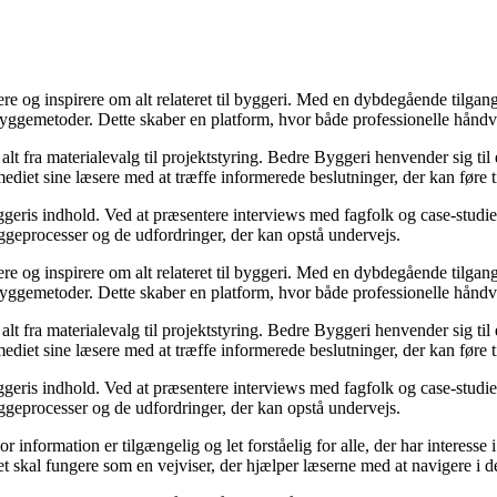
ere og inspirere om alt relateret til byggeri. Med en dybdegående tilgan
byggemetoder. Dette skaber en platform, hvor både professionelle håndv
r alt fra materialevalg til projektstyring. Bedre Byggeri henvender sig t
diet sine læsere med at træffe informerede beslutninger, der kan føre t
eris indhold. Ved at præsentere interviews med fagfolk og case-studier 
byggeprocesser og de udfordringer, der kan opstå undervejs.
ere og inspirere om alt relateret til byggeri. Med en dybdegående tilgan
byggemetoder. Dette skaber en platform, hvor både professionelle håndv
r alt fra materialevalg til projektstyring. Bedre Byggeri henvender sig t
diet sine læsere med at træffe informerede beslutninger, der kan føre t
eris indhold. Ved at præsentere interviews med fagfolk og case-studier 
byggeprocesser og de udfordringer, der kan opstå undervejs.
or information er tilgængelig og let forståelig for alle, der har interesse
et skal fungere som en vejviser, der hjælper læserne med at navigere i