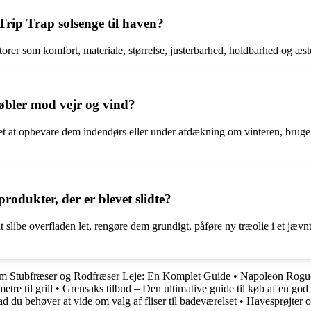
rip Trap solsenge til haven?
er som komfort, materiale, størrelse, justerbarhed, holdbarhed og æstetik
bler mod vejr og vind?
det at opbevare dem indendørs eller under afdækning om vinteren, bru
odukter, der er blevet slidte?
 slibe overfladen let, rengøre dem grundigt, påføre ny træolie i et jævnt 
m Stubfræser og Rodfræser Leje: En Komplet Guide
•
Napoleon Rogue
tre til grill
•
Grensaks tilbud – Den ultimative guide til køb af en god
d du behøver at vide om valg af fliser til badeværelset
•
Havesprøjter o