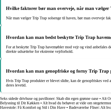
Hvilke faktorer bør man overveje, når man vælger T
Når man vælger Trip Trap solsenge til haven, bør man overveje faktor
Hvordan kan man bedst beskytte Trip Trap havemø
For at beskytte Trip Trap havemøbler mod vejr og vind anbefales 
direkte udsættelse for ekstreme vejrforhold.
Hvordan kan man genopfriske og forny Trip Trap pr
Hvis Trip Trap produkter er blevet slidte, kan de genopfriskes ved at
deres levetid.
Seks sidede drivhuse og pavilloner: Skab din egen grønne oase
•
Alt O
Belysning til Dit Køkken
•
Alt hvad du behøver at vide om stegetermome
Havestole: Få Komfort og Stil i Din Have
•
Badeværelse Fliser: Alt hva