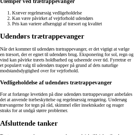
Ulemper ved trætrappevanger
Kræver regelmæssig vedligeholdelse
Kan være påvirket af vejrforhold udendørs
Pris kan variere afhængigt af træsort og kvalitet
Udendørs trætrappevanger
Når det kommer til udendørs trætrappevanger, er det vigtigt at vælge
en træsort, der er egnet til udendørs brug. Eksponering for sol, regn og
vind kan påvirke træets holdbarhed og udseende over tid. Fyrretræ er
et populært valg til udendørs trapper på grund af dets naturlige
modstandsdygtighed over for vejrforhold.
Vedligeholdelse af udendørs trætrappevanger
For at forlænge levetiden på dine udendørs trætrappevanger anbefales
det at anvende træbeskyttelse og regelmæssig rengøring. Undersøg
trævangerne for tegn på råd, skimmel eller insektskader og reager
straks for at undgå større problemer.
Afsluttende tanker