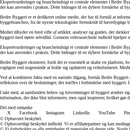
Ekspertvurderinger og brancheindsigt er centrale elementer i Bedre Bygg
der kan anvendes i praksis. Dette bidrager til en dybere forståelse af 
Bedre Byggeri er et dedikeret online medie, der har til formål at inform
byggebranchen, fra de nyeste teknologiske fremskridt til bæredygtige 
Mediet tilbyder en bred vifte af artikler, analyser og guides, der dække
byggeri med større selvtillid. Gennem velresearchede indhold hjælper me
Ekspertvurderinger og brancheindsigt er centrale elementer i Bedre Bygg
der kan anvendes i praksis. Dette bidrager til en dybere forståelse af 
Bedre Byggeri eksisterer, fordi det er essentielt at skabe en platform, hv
vigtigere end nogensinde at holde sig opdateret og velinformeret. Medi
Ved at kombinere fakta med en narrativ tilgang, formår Bedre Byggeri at
refleksion over de beslutninger, der træffes i forbindelse med byggeri. L
I takt med, at samfundets behov og forventninger til byggeri ændrer sig, 
information, der ikke blot informerer, men også inspirerer, hvilket gør
Del med omtanke
X
Facebook
Instagram
LinkedIn
YouTube
Pin
© Ophavsret beskyttet.
© Ophavsretligt beskyttet indhold. Vi er affiliatepartner og kan modtag
© Vi forbeholder os alle rettigheder til materialet på denne side. Nogle