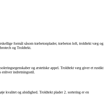
forskellige formål såsom træbetonplader, træbeton loft, troldtekt væg og
brotech og Troldtekt.
oleringsegenskaber og æstetiske appel. Troldtekt væg giver et rustikt
s enhver indretningsstil.
øje kvalitet og alsidighed. Troldtekt plader 2. sortering er en