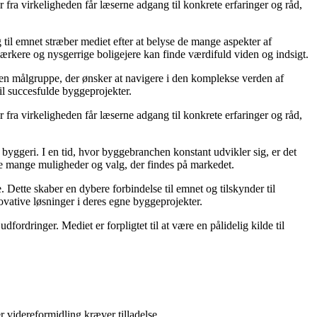
fra virkeligheden får læserne adgang til konkrete erfaringer og råd,
g til emnet stræber mediet efter at belyse de mange aspekter af
ærkere og nysgerrige boligejere kan finde værdifuld viden og indsigt.
il en målgruppe, der ønsker at navigere i den komplekse verden af
il succesfulde byggeprojekter.
fra virkeligheden får læserne adgang til konkrete erfaringer og råd,
 i byggeri. I en tid, hvor byggebranchen konstant udvikler sig, er det
 de mange muligheder og valg, der findes på markedet.
 Dette skaber en dybere forbindelse til emnet og tilskynder til
novative løsninger i deres egne byggeprojekter.
ordringer. Mediet er forpligtet til at være en pålidelig kilde til
r videreformidling kræver tilladelse.