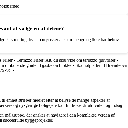
 holdbarhed.
evant at vælge en af delene?
lge 2. sortering, hvis man ønsker at spare penge og ikke har behov
 Fliser
•
Terrazzo Fliser: Alt, du skal vide om terrazzo gulvfliser
•
 En omfattende guide til gasbeton blokke
•
Skamolplader til Brændeovn
n 75×75
•
g til emnet stræber mediet efter at belyse de mange aspekter af
ærkere og nysgerrige boligejere kan finde værdifuld viden og indsigt.
il en målgruppe, der ønsker at navigere i den komplekse verden af
il succesfulde byggeprojekter.