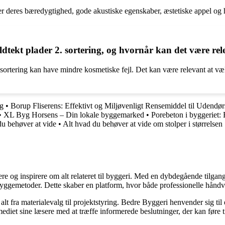
er deres bæredygtighed, gode akustiske egenskaber, æstetiske appel og
ldtekt plader 2. sortering, og hvornår kan det være rel
 sortering kan have mindre kosmetiske fejl. Det kan være relevant at væ
ng
•
Borup Fliserens: Effektivt og Miljøvenligt Rensemiddel til Udendørs
•
XL Byg Horsens – Din lokale byggemarked
•
Porebeton i byggeriet:
du behøver at vide
•
Alt hvad du behøver at vide om stolper i størrelse
ere og inspirere om alt relateret til byggeri. Med en dybdegående tilgan
byggemetoder. Dette skaber en platform, hvor både professionelle håndv
r alt fra materialevalg til projektstyring. Bedre Byggeri henvender sig t
diet sine læsere med at træffe informerede beslutninger, der kan føre t