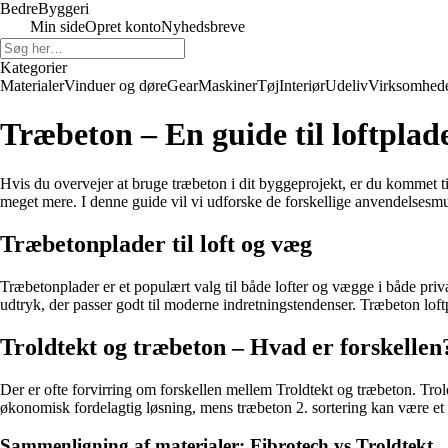
Bedre
Byggeri
Min side
Opret konto
Nyhedsbreve
Kategorier
Materialer
Vinduer og døre
Gear
Maskiner
Tøj
Interiør
Udeliv
Virksomhed
Træbeton – En guide til loftplad
Hvis du overvejer at bruge træbeton i dit byggeprojekt, er du kommet til
meget mere. I denne guide vil vi udforske de forskellige anvendelsesm
Træbetonplader til loft og væg
Træbetonplader er et populært valg til både lofter og vægge i både pri
udtryk, der passer godt til moderne indretningstendenser. Træbeton loftpl
Troldtekt og træbeton – Hvad er forskellen
Der er ofte forvirring om forskellen mellem Troldtekt og træbeton. Troldte
økonomisk fordelagtig løsning, mens træbeton 2. sortering kan være et 
Sammenligning af materialer: Fibrotech vs Troldtekt