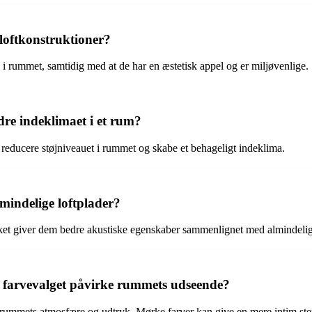
loftkonstruktioner?
k i rummet, samtidig med at de har en æstetisk appel og er miljøvenlige.
re indeklimaet i et rum?
reducere støjniveauet i rummet og skabe et behageligt indeklima.
mindelige loftplader?
lket giver dem bedre akustiske egenskaber sammenlignet med almindelige
n farvevalget påvirke rummets udseende?
ke rummets atmosfære og udtryk. Mørke farver kan give en mere intim st