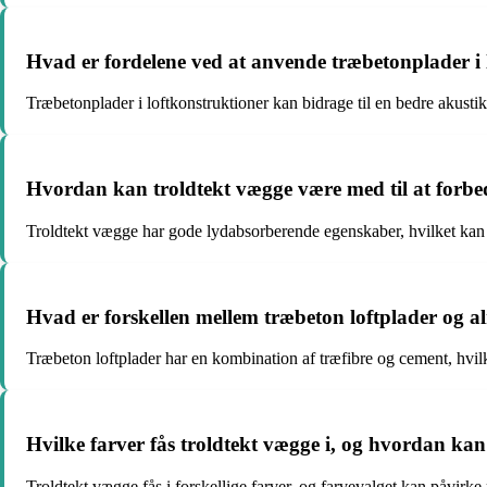
Hvad er fordelene ved at anvende træbetonplader i 
Træbetonplader i loftkonstruktioner kan bidrage til en bedre akusti
Hvordan kan troldtekt vægge være med til at forbed
Troldtekt vægge har gode lydabsorberende egenskaber, hvilket kan 
Hvad er forskellen mellem træbeton loftplader og al
Træbeton loftplader har en kombination af træfibre og cement, hvi
Hvilke farver fås troldtekt vægge i, og hvordan ka
Troldtekt vægge fås i forskellige farver, og farvevalget kan påvir