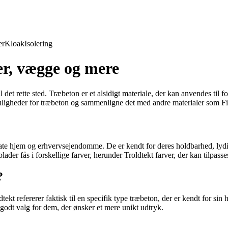
er
Kloak
Isolering
er, vægge og mere
 det rette sted. Træbeton er et alsidigt materiale, der kan anvendes til 
uligheder for træbeton og sammenligne det med andre materialer som Fi
vate hjem og erhvervsejendomme. De er kendt for deres holdbarhed, lydis
ader fås i forskellige farver, herunder Troldtekt farver, der kan tilpasse
?
kt refererer faktisk til en specifik type træbeton, der er kendt for sin h
godt valg for dem, der ønsker et mere unikt udtryk.