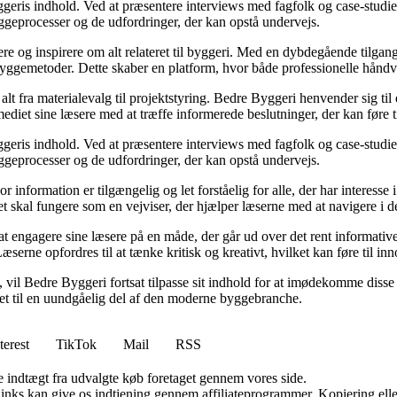
eris indhold. Ved at præsentere interviews med fagfolk og case-studier 
byggeprocesser og de udfordringer, der kan opstå undervejs.
ere og inspirere om alt relateret til byggeri. Med en dybdegående tilgan
byggemetoder. Dette skaber en platform, hvor både professionelle håndv
r alt fra materialevalg til projektstyring. Bedre Byggeri henvender sig t
diet sine læsere med at træffe informerede beslutninger, der kan føre t
eris indhold. Ved at præsentere interviews med fagfolk og case-studier 
byggeprocesser og de udfordringer, der kan opstå undervejs.
or information er tilgængelig og let forståelig for alle, der har interesse
et skal fungere som en vejviser, der hjælper læserne med at navigere i
 engagere sine læsere på en måde, der går ud over det rent informative.
æserne opfordres til at tænke kritisk og kreativt, hvilket kan føre til in
vil Bedre Byggeri fortsat tilpasse sit indhold for at imødekomme disse udf
 det til en uundgåelig del af den moderne byggebranche.
terest
TikTok
Mail
RSS
e indtægt fra udvalgte køb foretaget gennem vores side.
 links kan give os indtjening gennem affiliateprogrammer. Kopiering elle