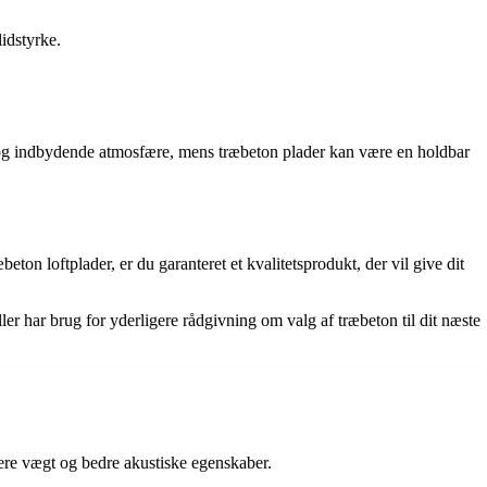
lidstyrke.
m og indbydende atmosfære, mens træbeton plader kan være en holdbar
n loftplader, er du garanteret et kvalitetsprodukt, der vil give dit
ler har brug for yderligere rådgivning om valg af træbeton til dit næste
tere vægt og bedre akustiske egenskaber.