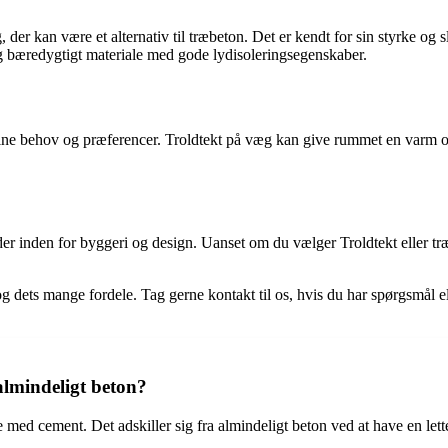
 der kan være et alternativ til træbeton. Det er kendt for sin styrke og s
t og bæredygtigt materiale med gode lydisoleringsegenskaber.
je dine behov og præferencer. Troldtekt på væg kan give rummet en var
nden for byggeri og design. Uanset om du vælger Troldtekt eller træbeto
og dets mange fordele. Tag gerne kontakt til os, hvis du har spørgsmål el
almindeligt beton?
med cement. Det adskiller sig fra almindeligt beton ved at have en let