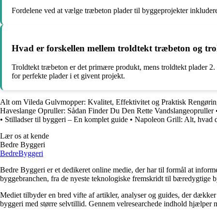
Fordelene ved at vælge træbeton plader til byggeprojekter inkluder
Hvad er forskellen mellem troldtekt træbeton og tro
Troldtekt træbeton er det primære produkt, mens troldtekt plader 2.
for perfekte plader i et givent projekt.
Alt om Vileda Gulvmopper: Kvalitet, Effektivitet og Praktisk Rengøri
Haveslange Opruller: Sådan Finder Du Den Rette Vandslangeopruller
•
Stilladser til byggeri – En komplet guide
•
Napoleon Grill: Alt, hvad 
Lær os at kende
Bedre Byggeri
Bedre
Byggeri
Bedre Byggeri er et dedikeret online medie, der har til formål at inform
byggebranchen, fra de nyeste teknologiske fremskridt til bæredygtige 
Mediet tilbyder en bred vifte af artikler, analyser og guides, der dække
byggeri med større selvtillid. Gennem velresearchede indhold hjælper me