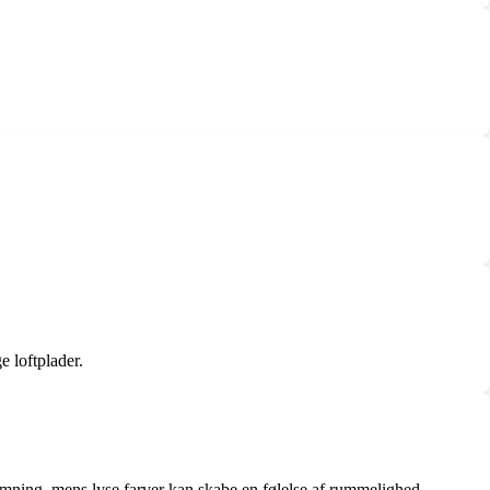
 loftplader.
emning, mens lyse farver kan skabe en følelse af rummelighed.