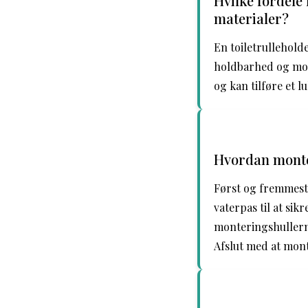
Hvilke fordele
materialer?
En toiletrullehold
holdbarhed og mod
og kan tilføre et l
Hvordan monter
Først og fremmest 
vaterpas til at sik
monteringshullern
Afslut med at mont