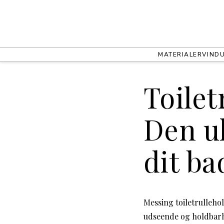
MATERIALER
VIND
Toilet
Den ul
dit b
Messing toiletrulleho
udseende og holdbarhe