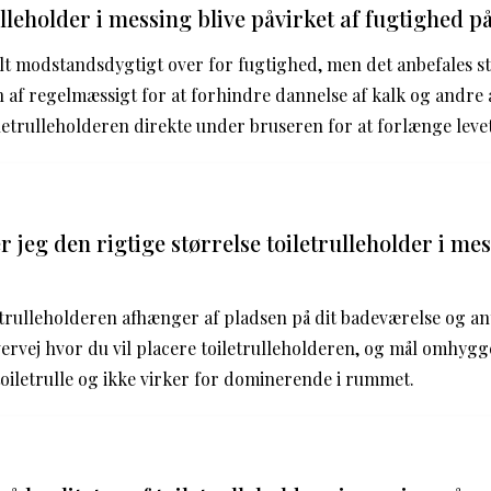
ulleholder i messing blive påvirket af fugtighed 
t modstandsdygtigt over for fugtighed, men det anbefales st
n af regelmæssigt for at forhindre dannelse af kalk og andre 
iletrulleholderen direkte under bruseren for at forlænge leve
jeg den rigtige størrelse toiletrulleholder i mess
etrulleholderen afhænger af pladsen på dit badeværelse og ant
ervej hvor du vil placere toiletrulleholderen, og mål omhyggel
 toiletrulle og ikke virker for dominerende i rummet.