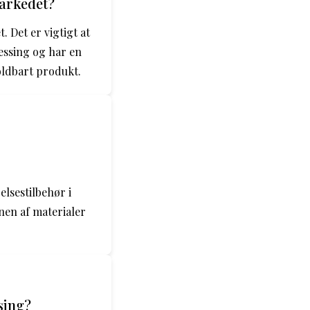
markedet?
. Det er vigtigt at
messing og har en
oldbart produkt.
lsestilbehør i
nen af materialer
sing?