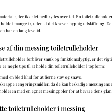
ateriale, der ikke let nedbrydes over tid. En toiletrulleholde
l holde i mange år, uden at det kræver hyppig udskiftning. Det
den har en lang levetid.
se af din messing toiletrulleholder
letrulleholder forbliver smuk og funktionsdygtig, er det vigt
er nogle tips til at holde din toiletrulleholder i topform:
med en blød klud for at fjerne støv og snavs.
skrappe rengøringsmidler, da de kan beskadige messingens o
eholderen med en egnet messingpoler for at bevare dens glan
tte toiletrulleholder i messing