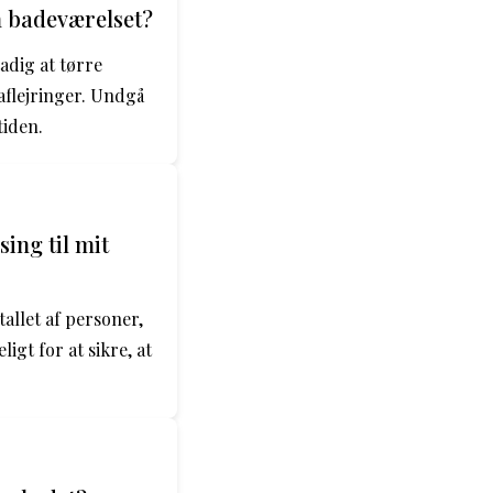
på badeværelset?
adig at tørre
aflejringer. Undgå
tiden.
ing til mit
allet af personer,
igt for at sikre, at