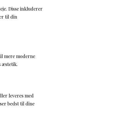
eje. Disse inkluderer
r til din
e til mere moderne
 æstetik.
ller leveres med
er bedst til dine