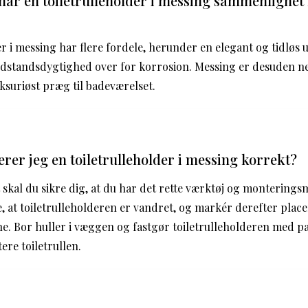
 har en toiletrulleholder i messing sammenligne
er i messing har flere fordele, herunder en elegant og tidløs
standsdygtighed over for korrosion. Messing er desuden ne
uksuriøst præg til badeværelset.
er jeg en toiletrulleholder i messing korrekt?
skal du sikre dig, at du har det rette værktøj og monterings
re, at toiletrulleholderen er vandret, og markér derefter plac
e. Bor huller i væggen og fastgør toiletrulleholderen med p
ere toiletrullen.