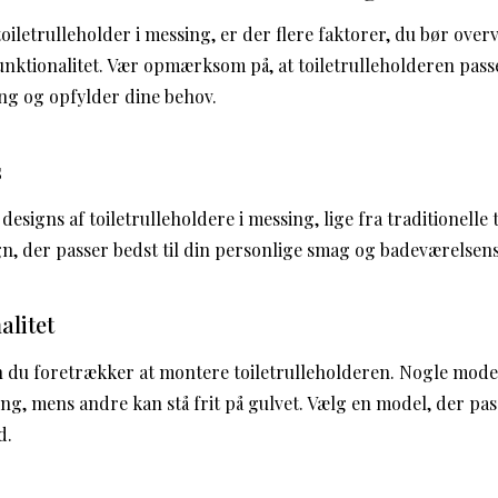
oiletrulleholder i messing, er der flere faktorer, du bør overv
unktionalitet. Vær opmærksom på, at toiletrulleholderen passe
ng og opfylder dine behov.
s
 designs af toiletrulleholdere i messing, lige fra traditionell
ign, der passer bedst til din personlige smag og badeværelsens
alitet
 du foretrækker at montere toiletrulleholderen. Nogle mode
g, mens andre kan stå frit på gulvet. Vælg en model, der pass
d.