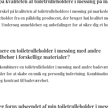
på kvaliteten af toiletrulleholdere i messing på 
rskel på kvaliteten af toiletrulleholdere i messing på markedet
leholder fra en pålidelig producent, der bruger høj kvalitet 
. Undersøg anmeldelser og anbefalinger for at sikre dig et h
ere en toiletrulleholder i messing med andre
lbehør i forskellige materialer?
 kombinere en toiletrulleholder i messing med andre badevære
aler for at skabe en unik og personlig indretning. Kombinatio
og kontrast til badeværelset.
g forny udseendet af min toiletrulleholder i mes