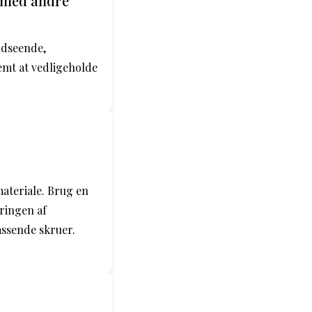
t med andre
 udseende,
mt at vedligeholde
materiale. Brug en
eringen af
assende skruer.