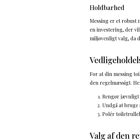
Holdbarhed
Messing er et robust m
en investering, der vi
miljøvenligt valg, da 
Vedligeholdel
For at din messing toi
den regelmæssigt. Her 
Rengør jævnligt 
Undgå at bruge 
Polér toiletrull
Valg af den re