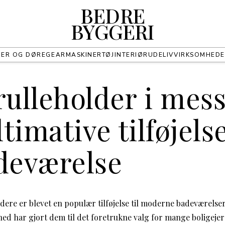
BEDRE
BYGGERI
UER OG DØRE
GEAR
MASKINER
TØJ
INTERIØR
UDELIV
VIRKSOMHED
rulleholder i mess
timative tilføjelse
adeværelse
ldere er blevet en populær tilføjelse til moderne badeværelse
d har gjort dem til det foretrukne valg for mange boligejere. 