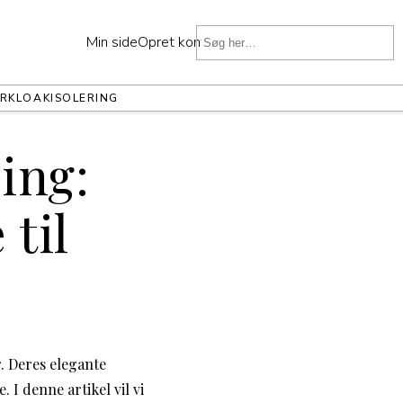
Min side
Opret konto
ER
KLOAK
ISOLERING
ing:
 til
r. Deres elegante
I denne artikel vil vi