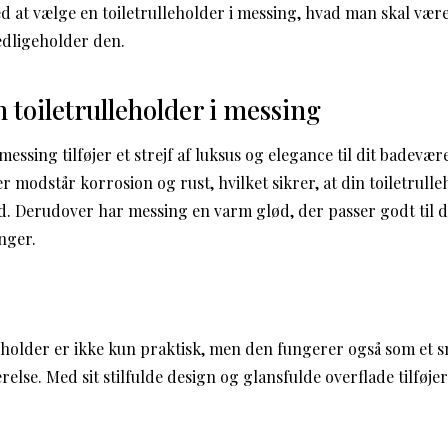
d at vælge en toiletrulleholder i messing, hvad man skal v
dligeholder den.
 toiletrulleholder i messing
messing tilføjer et strejf af luksus og elegance til dit badevær
r modstår korrosion og rust, hvilket sikrer, at din toiletrull
id. Derudover har messing en varm glød, der passer godt til d
nger.
eholder er ikke kun praktisk, men den fungerer også som et 
else. Med sit stilfulde design og glansfulde overflade tilføjer