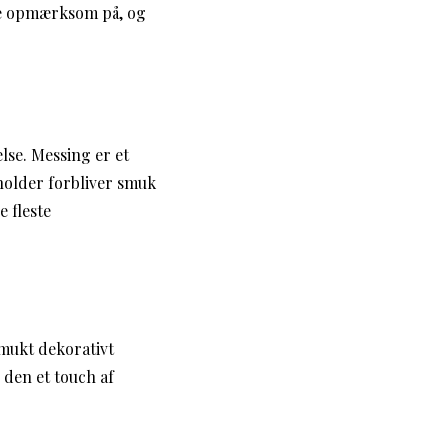
ære opmærksom på, og
else. Messing er et
eholder forbliver smuk
e fleste
smukt dekorativt
 den et touch af