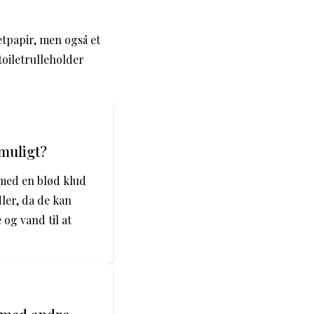
etpapir, men også et
toiletrulleholder
 muligt?
 med en blød klud
ler, da de kan
og vand til at