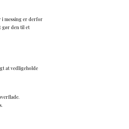
r i messing er derfor
 gør den til et
igt at vedligeholde
verflade.
s.