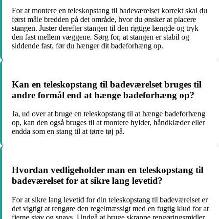
For at montere en teleskopstang til badeværelset korrekt skal du
først måle bredden på det område, hvor du ønsker at placere
stangen. Juster derefter stangen til den rigtige længde og tryk
den fast mellem væggene. Sørg for, at stangen er stabil og
siddende fast, før du hænger dit badeforhæng op.
Kan en teleskopstang til badeværelset bruges til
andre formål end at hænge badeforhæng op?
Ja, ud over at bruge en teleskopstang til at hænge badeforhæng
op, kan den også bruges til at montere hylder, håndklæder eller
endda som en stang til at tørre tøj på.
Hvordan vedligeholder man en teleskopstang til
badeværelset for at sikre lang levetid?
For at sikre lang levetid for din teleskopstang til badeværelset er
det vigtigt at rengøre den regelmæssigt med en fugtig klud for at
fjerne støv og snavs. Undgå at bruge skrappe rengøringsmidler,