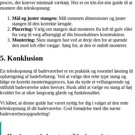
proces, der kræver minimalt værktøj. Her er en trin-for-trin guide til at
montere din teleskopstang:
Mål og juster stangen:
Mål rummets dimensioner og juster
stangen til den korrekte længde.
Placering:
Vælg om stangen skal monteres fra loft til gulv eller
fra væg til væg afhængigt af din brusekabines konstruktion.
Montering:
Skru stangen fast ved at dreje den for at spænde
den mod loft eller vægge. Sørg for, at den er stabilt monteret.
5. Konklusion
En teleskopstang til badeværelset er en praktisk og essentiel løsning til
ophængning af badeforhæng. Ved at vælge den rette type stang og
følge en korrekt monteringsproces, kan du nyde et velfungerende og
stilfuldt badeværelse uden besvær. Husk altid at vælge en stang af høj
kvalitet for at sikre langvarig glæde og funktionalitet.
Vi håber, at denne guide har været nyttig for dig i valget af den rette
teleskopstang til dit badeværelse. God fornøjelse med din næste
badeværelsesopgradering!