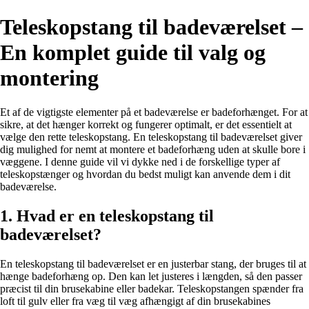
Teleskopstang til badeværelset –
En komplet guide til valg og
montering
Et af de vigtigste elementer på et badeværelse er badeforhænget. For at
sikre, at det hænger korrekt og fungerer optimalt, er det essentielt at
vælge den rette teleskopstang. En teleskopstang til badeværelset giver
dig mulighed for nemt at montere et badeforhæng uden at skulle bore i
væggene. I denne guide vil vi dykke ned i de forskellige typer af
teleskopstænger og hvordan du bedst muligt kan anvende dem i dit
badeværelse.
1. Hvad er en teleskopstang til
badeværelset?
En teleskopstang til badeværelset er en justerbar stang, der bruges til at
hænge badeforhæng op. Den kan let justeres i længden, så den passer
præcist til din brusekabine eller badekar. Teleskopstangen spænder fra
loft til gulv eller fra væg til væg afhængigt af din brusekabines