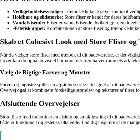
Vedligeholdelsesvenlige:
Trælook klinker kræver minimal vedlige
Holdbare og slidstærke:
Store fliser er kendt for deres holdba
Vandafvisende:
Fliser er vandafvisende, hvilket gør dem ideelle 
Æstetisk appel:
Kombinationen af store fliser og trælook klinker 
Skab et Cohesivt Look med Store Fliser og
Når du vælger store fliser med trælook til dit badeværelse, er det vigt
farver kan du opnå en visuel harmoni, der fremhæver rummets arkitekt
Vælg de Rigtige Farver og Mønstre
Farver og mønstre spiller en afgørende rolle i designet af dit badeværel
Overvej også at kombinere forskellige størrelser og teksturer af fliser f
Afsluttende Overvejelser
Store fliser med trælook er en alsidig og smuk løsning til dit badeværels
både er funktionelt og æstetisk tiltalende. Lad dig inspirere af de man