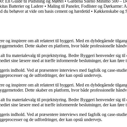
0: En Guide til Pudsning og Mørtel
•
Gardena Sileno Minimo 500 – Den
itas Batterier og Ladere
•
Maling til Paneler, Fodlister og Dørkarme: A
 du behøver at vide om basis cement og hærdetid
•
Køkkenskabe og S
ere og inspirere om alt relateret til byggeri. Med en dybdegående tilgan
byggemetoder. Dette skaber en platform, hvor både professionelle håndv
r alt fra materialevalg til projektstyring. Bedre Byggeri henvender sig t
diet sine læsere med at træffe informerede beslutninger, der kan føre t
eris indhold. Ved at præsentere interviews med fagfolk og case-studier 
byggeprocesser og de udfordringer, der kan opstå undervejs.
ere og inspirere om alt relateret til byggeri. Med en dybdegående tilgan
byggemetoder. Dette skaber en platform, hvor både professionelle håndv
r alt fra materialevalg til projektstyring. Bedre Byggeri henvender sig t
diet sine læsere med at træffe informerede beslutninger, der kan føre t
eris indhold. Ved at præsentere interviews med fagfolk og case-studier 
byggeprocesser og de udfordringer, der kan opstå undervejs.