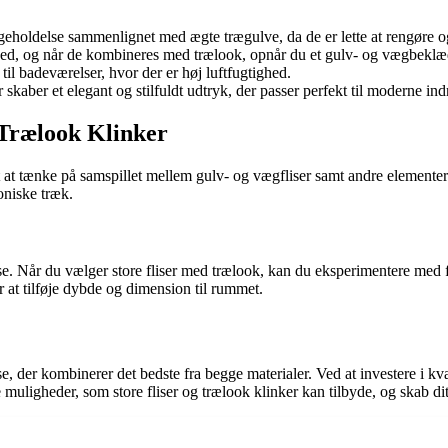
holdelse sammenlignet med ægte trægulve, da de er lette at rengøre og 
rhed, og når de kombineres med trælook, opnår du et gulv- og vægbeklæ
til badeværelser, hvor der er høj luftfugtighed.
skaber et elegant og stilfuldt udtryk, der passer perfekt til moderne in
 Trælook Klinker
igt at tænke på samspillet mellem gulv- og vægfliser samt andre elemente
oniske træk.
se. Når du vælger store fliser med trælook, kan du eksperimentere med fo
or at tilføje dybde og dimension til rummet.
e, der kombinerer det bedste fra begge materialer. Ved at investere i kva
ge muligheder, som store fliser og trælook klinker kan tilbyde, og skab 