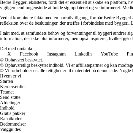
Bedre Byggeri eksisterer, fordi det er essentielt at skabe en platform, hv
vigtigere end nogensinde at holde sig opdateret og velinformeret. Medi
Ved at kombinere fakta med en narrativ tilgang, formår Bedre Byggeri at
refleksion over de beslutninger, der træffes i forbindelse med byggeri. L
I takt med, at samfundets behov og forventninger til byggeri ændrer sig, 
information, der ikke blot informerer, men også inspirerer, hvilket gør
Del med omtanke
X
Facebook
Instagram
LinkedIn
YouTube
Pin
© Ophavsret beskyttet.
© Ophavsretligt beskyttet indhold. Vi er affiliatepartner og kan modtag
© Vi forbeholder os alle rettigheder til materialet på denne side. Nogle
Hvem er vi
Starten
Kerneværdier
Teamet
Send støtte
Afdelinger
Indhold
Gratis pakker
Rabatkoder
Bedømmelser
Valgguides