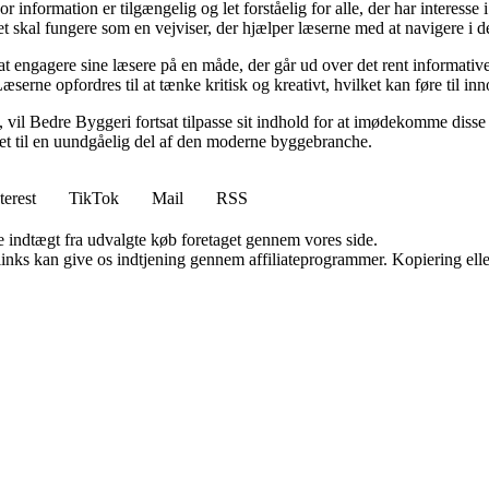
or information er tilgængelig og let forståelig for alle, der har interesse
et skal fungere som en vejviser, der hjælper læserne med at navigere i
 engagere sine læsere på en måde, der går ud over det rent informative.
æserne opfordres til at tænke kritisk og kreativt, hvilket kan føre til in
vil Bedre Byggeri fortsat tilpasse sit indhold for at imødekomme disse udf
 det til en uundgåelig del af den moderne byggebranche.
terest
TikTok
Mail
RSS
e indtægt fra udvalgte køb foretaget gennem vores side.
 links kan give os indtjening gennem affiliateprogrammer. Kopiering elle