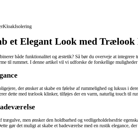
er
Kloak
Isolering
Skab et Elegant Look med Trælook
erer både funktionalitet og æstetik? Så bør du overveje at integrere træ
rme til rummet. I denne artikel vil vi udforske de forskellige mulighede
egance
ligejere, der ønsker at skabe en følelse af rummelighed og luksus i dere
er dette med trælook klinker, tilføjes der en varm, naturlig touch til ru
Badeværelse
 af trægulve, men ønsker den holdbarhed og vedligeholdelsesfrie egensk
ette gør det muligt at skabe et badeværelse med en rustik elegance, der