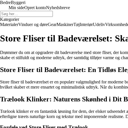
Bedre
Byggeri
Min side
Opret konto
Nyhedsbreve
Kategorier
Materialer
Vinduer og døre
Gear
Maskiner
Tøj
Interiør
Udeliv
Virksomhed
Store Fliser til Badeværelset: 
Drømmer du om at opgradere dit badeværelse med store fliser, der kombin
skabe et stilfuldt og moderne udtryk, der samtidig tilføjer varme og cha
Store Fliser til Badeværelset: En Tidløs El
Store fliser til badeværelset er en populær valgmulighed for moderne bo
hvilket skaber et mere ensartet og minimalistisk udtryk. Når du kombiner
Trælook Klinker: Naturens Skønhed i Dit 
Trælook klinker er en fantastisk løsning for dem, der elsker udseendet
efterligne træets naturlige korn og tekstur med imponerende realisme. D
Fordele ved Store Fliser med Trælook