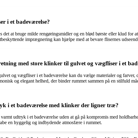
er i et badeværelse?
les det at bruge milde rengøringsmidler og en blød børste eller klud for
tbeskyttende imprægnering kan hjælpe med at bevare flisernes udseend
g med store klinker til gulvet og vægfliser i et bad
lvet og vægfliser i et badeværelse kan du vælge materialer og farver, 
rmonisk og elegant helhed, der binder rummet sammen på en stilfuld må
k i et badeværelse med klinker der ligner træ?
gt og varmt udtryk i et badeværelse uden at gå på kompromis med holdba
skabe en hyggelig og indbydende atmosfære i rummet.