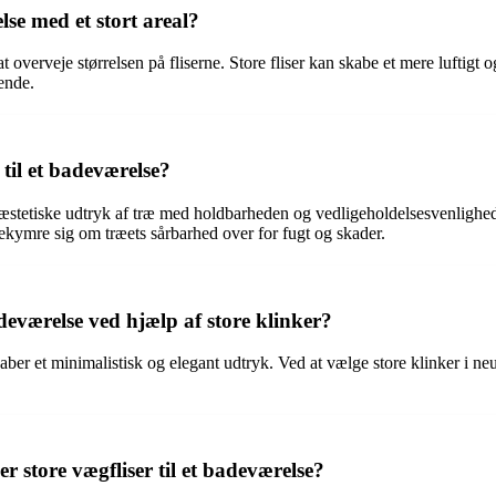
lse med et stort areal?
t at overveje størrelsen på fliserne. Store fliser kan skabe et mere luftig
eende.
 til et badeværelse?
et æstetiske udtryk af træ med holdbarheden og vedligeholdelsesvenligh
bekymre sig om træets sårbarhed over for fugt og skader.
eværelse ved hjælp af store klinker?
ber et minimalistisk og elegant udtryk. Ved at vælge store klinker i neut
 store vægfliser til et badeværelse?