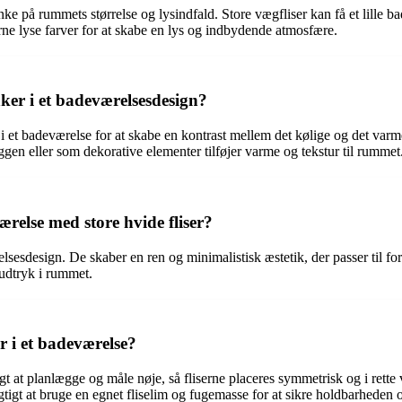
nke på rummets størrelse og lysindfald. Store vægfliser kan få et lille bad
e lyse farver for at skabe en lys og indbydende atmosfære.
ker i et badeværelsesdesign?
i et badeværelse for at skabe en kontrast mellem det kølige og det varme
ggen eller som dekorative elementer tilføjer varme og tekstur til rummet
relse med store hvide fliser?
relsesdesign. De skaber en ren og minimalistisk æstetik, der passer til for
 udtryk i rummet.
r i et badeværelse?
gtigt at planlægge og måle nøje, så fliserne placeres symmetrisk og i rett
gtigt at bruge en egnet fliselim og fugemasse for at sikre holdbarheden og