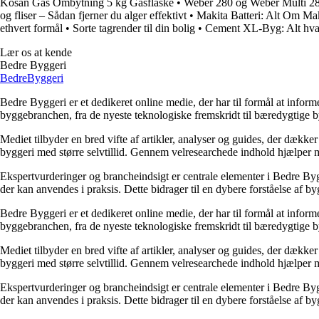
Kosan Gas Ombytning 5 kg Gasflaske
•
Weber 280 og Weber Multi 28
og fliser – Sådan fjerner du alger effektivt
•
Makita Batteri: Alt Om Mak
ethvert formål
•
Sorte tagrender til din bolig
•
Cement XL-Byg: Alt hvad
Lær os at kende
Bedre Byggeri
Bedre
Byggeri
Bedre Byggeri er et dedikeret online medie, der har til formål at inform
byggebranchen, fra de nyeste teknologiske fremskridt til bæredygtige 
Mediet tilbyder en bred vifte af artikler, analyser og guides, der dække
byggeri med større selvtillid. Gennem velresearchede indhold hjælper me
Ekspertvurderinger og brancheindsigt er centrale elementer i Bedre Bygg
der kan anvendes i praksis. Dette bidrager til en dybere forståelse af 
Bedre Byggeri er et dedikeret online medie, der har til formål at inform
byggebranchen, fra de nyeste teknologiske fremskridt til bæredygtige 
Mediet tilbyder en bred vifte af artikler, analyser og guides, der dække
byggeri med større selvtillid. Gennem velresearchede indhold hjælper me
Ekspertvurderinger og brancheindsigt er centrale elementer i Bedre Bygg
der kan anvendes i praksis. Dette bidrager til en dybere forståelse af 