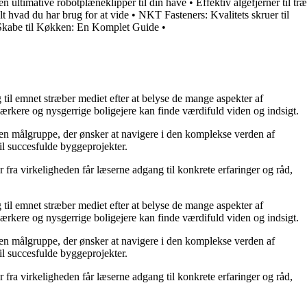
 ultimative robotplæneklipper til din have
•
Effektiv algefjerner til træ
lt hvad du har brug for at vide
•
NKT Fasteners: Kvalitets skruer til
kabe til Køkken: En Komplet Guide
•
g til emnet stræber mediet efter at belyse de mange aspekter af
ærkere og nysgerrige boligejere kan finde værdifuld viden og indsigt.
il en målgruppe, der ønsker at navigere i den komplekse verden af
il succesfulde byggeprojekter.
fra virkeligheden får læserne adgang til konkrete erfaringer og råd,
g til emnet stræber mediet efter at belyse de mange aspekter af
ærkere og nysgerrige boligejere kan finde værdifuld viden og indsigt.
il en målgruppe, der ønsker at navigere i den komplekse verden af
il succesfulde byggeprojekter.
fra virkeligheden får læserne adgang til konkrete erfaringer og råd,