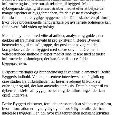
informere og inspirere om alt relateret til byggeri. Med en
dybdegående tilgang til emnet stræber mediet efter at belyse de
mange aspekter af byggebranchen, fra de nyeste teknologiske
fremskridt til bæredygtige byggemetoder. Dette skaber en platform,
hvor både professionelle håndværkere og nysgerrige boligejere kan
finde værdifuld viden og indsigt.
Mediet tilbyder en bred vifte af artikler, analyser og guides, der
dækker alt fra materialevalg til projektstyring. Bedre Byggeri
henvender sig til en målgruppe, der ønsker at navigere i den
komplekse verden af byggeri med større selvtillid. Gennem
velresearchede indhold hjælper mediet sine læsere med at træffe
informerede beslutninger, der kan føre til succesfulde
byggeprojekter.
Ekspertvurderinger og brancheindsigt er centrale elementer i Bedre
Byggeris indhold. Ved at præsentere interviews med fagfolk og
case-studier fra virkeligheden får læserne adgang til konkrete
erfaringer og råd, der kan anvendes i praksis. Dette bidrager til en
dybere forståelse af byggeprocesser og de udfordringer, der kan
opstå undervejs.
Bedre Byggeri eksisterer, fordi det er essentielt at skabe en platform,
hvor information er tilgængelig og let forståelig for alle, der har
interesse i byggeri. I en tid, hvor byggebranchen konstant udvikler