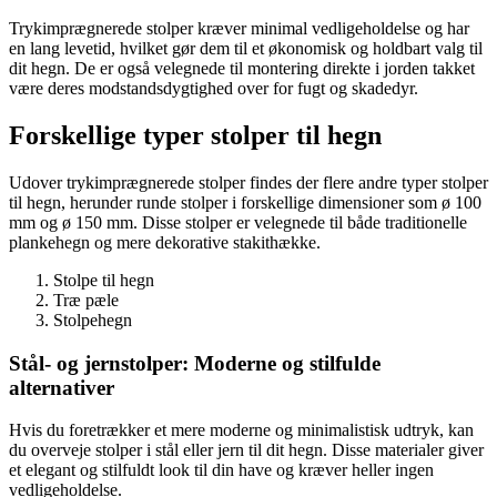
Trykimprægnerede stolper kræver minimal vedligeholdelse og har
en lang levetid, hvilket gør dem til et økonomisk og holdbart valg til
dit hegn. De er også velegnede til montering direkte i jorden takket
være deres modstandsdygtighed over for fugt og skadedyr.
Forskellige typer stolper til hegn
Udover trykimprægnerede stolper findes der flere andre typer stolper
til hegn, herunder runde stolper i forskellige dimensioner som ø 100
mm og ø 150 mm. Disse stolper er velegnede til både traditionelle
plankehegn og mere dekorative stakithække.
Stolpe til hegn
Træ pæle
Stolpehegn
Stål- og jernstolper: Moderne og stilfulde
alternativer
Hvis du foretrækker et mere moderne og minimalistisk udtryk, kan
du overveje stolper i stål eller jern til dit hegn. Disse materialer giver
et elegant og stilfuldt look til din have og kræver heller ingen
vedligeholdelse.