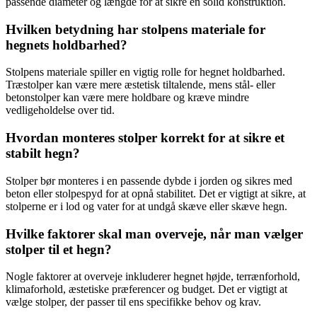
passende diameter og længde for at sikre en solid konstruktion.
Hvilken betydning har stolpens materiale for
hegnets holdbarhed?
Stolpens materiale spiller en vigtig rolle for hegnet holdbarhed.
Træstolper kan være mere æstetisk tiltalende, mens stål- eller
betonstolper kan være mere holdbare og kræve mindre
vedligeholdelse over tid.
Hvordan monteres stolper korrekt for at sikre et
stabilt hegn?
Stolper bør monteres i en passende dybde i jorden og sikres med
beton eller stolpespyd for at opnå stabilitet. Det er vigtigt at sikre, at
stolperne er i lod og vater for at undgå skæve eller skæve hegn.
Hvilke faktorer skal man overveje, når man vælger
stolper til et hegn?
Nogle faktorer at overveje inkluderer hegnet højde, terrænforhold,
klimaforhold, æstetiske præferencer og budget. Det er vigtigt at
vælge stolper, der passer til ens specifikke behov og krav.