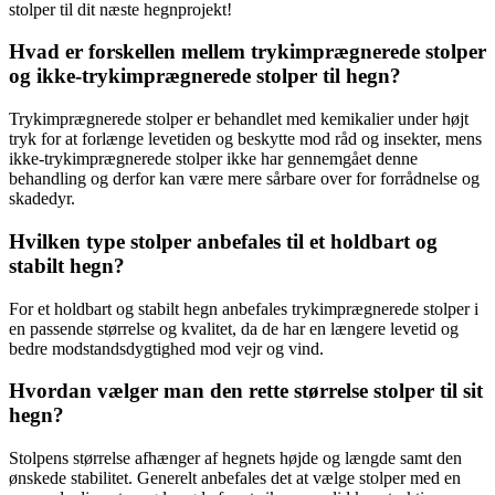
stolper til dit næste hegnprojekt!
Hvad er forskellen mellem trykimprægnerede stolper
og ikke-trykimprægnerede stolper til hegn?
Trykimprægnerede stolper er behandlet med kemikalier under højt
tryk for at forlænge levetiden og beskytte mod råd og insekter, mens
ikke-trykimprægnerede stolper ikke har gennemgået denne
behandling og derfor kan være mere sårbare over for forrådnelse og
skadedyr.
Hvilken type stolper anbefales til et holdbart og
stabilt hegn?
For et holdbart og stabilt hegn anbefales trykimprægnerede stolper i
en passende størrelse og kvalitet, da de har en længere levetid og
bedre modstandsdygtighed mod vejr og vind.
Hvordan vælger man den rette størrelse stolper til sit
hegn?
Stolpens størrelse afhænger af hegnets højde og længde samt den
ønskede stabilitet. Generelt anbefales det at vælge stolper med en