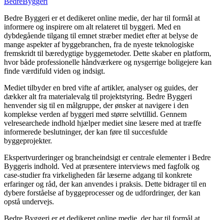
Bedre
Byggeri
Bedre Byggeri er et dedikeret online medie, der har til formål at
informere og inspirere om alt relateret til byggeri. Med en
dybdegående tilgang til emnet stræber mediet efter at belyse de
mange aspekter af byggebranchen, fra de nyeste teknologiske
fremskridt til bæredygtige byggemetoder. Dette skaber en platform,
hvor både professionelle håndværkere og nysgerrige boligejere kan
finde værdifuld viden og indsigt.
Mediet tilbyder en bred vifte af artikler, analyser og guides, der
dækker alt fra materialevalg til projektstyring. Bedre Byggeri
henvender sig til en målgruppe, der ønsker at navigere i den
komplekse verden af byggeri med større selvtillid. Gennem
velresearchede indhold hjælper mediet sine læsere med at træffe
informerede beslutninger, der kan føre til succesfulde
byggeprojekter.
Ekspertvurderinger og brancheindsigt er centrale elementer i Bedre
Byggeris indhold. Ved at præsentere interviews med fagfolk og
case-studier fra virkeligheden får læserne adgang til konkrete
erfaringer og råd, der kan anvendes i praksis. Dette bidrager til en
dybere forståelse af byggeprocesser og de udfordringer, der kan
opstå undervejs.
Bedre Byggeri er et dedikeret online medie, der har til formål at