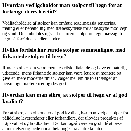
Hvordan vedligeholder man stolper til hegn for at
forlænge deres levetid?
Vedligeholdelse af stolper kan omfatte regelmæssig rengøring,
maling eller behandling med træbeskyttelse for at beskytte mod vejr
og vind. Det anbefales også at inspicere stolperne regelmæssigt for
tegn på forrådnelse eller skader.
Hvilke fordele har runde stolper sammenlignet med
firkantede stolper til hegn?
Runde stolper kan være mere æstetisk tiltalende og have en naturlig
udseende, mens firkantede stolper kan være lettere at montere og
give en mere moderne finish. Valget mellem de to afhænger af
personlige præferencer og designstil.
Hvordan kan man sikre, at stolper til hegn er af god
kvalitet?
For at sikre, at stolperne er af god kvalitet, bør man vælge stolper fra
pålidelige leverandører eller forhandlere, der tilbyder produkter af
høj kvalitet og holdbarhed. Det kan også være en god idé at læse
anmeldelser og bede om anbefalinger fra andre kunder.