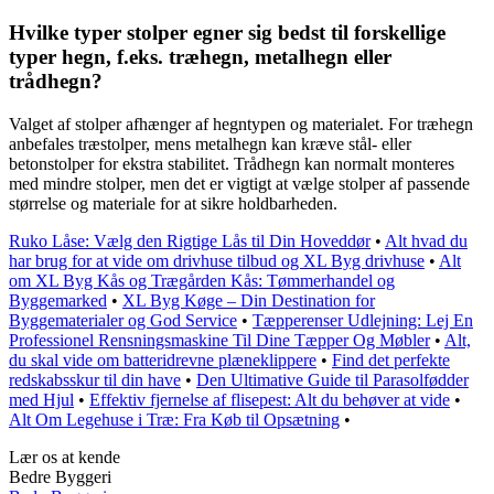
Hvilke typer stolper egner sig bedst til forskellige
typer hegn, f.eks. træhegn, metalhegn eller
trådhegn?
Valget af stolper afhænger af hegntypen og materialet. For træhegn
anbefales træstolper, mens metalhegn kan kræve stål- eller
betonstolper for ekstra stabilitet. Trådhegn kan normalt monteres
med mindre stolper, men det er vigtigt at vælge stolper af passende
størrelse og materiale for at sikre holdbarheden.
Ruko Låse: Vælg den Rigtige Lås til Din Hoveddør
•
Alt hvad du
har brug for at vide om drivhuse tilbud og XL Byg drivhuse
•
Alt
om XL Byg Kås og Trægården Kås: Tømmerhandel og
Byggemarked
•
XL Byg Køge – Din Destination for
Byggematerialer og God Service
•
Tæpperenser Udlejning: Lej En
Professionel Rensningsmaskine Til Dine Tæpper Og Møbler
•
Alt,
du skal vide om batteridrevne plæneklippere
•
Find det perfekte
redskabsskur til din have
•
Den Ultimative Guide til Parasolfødder
med Hjul
•
Effektiv fjernelse af flisepest: Alt du behøver at vide
•
Alt Om Legehuse i Træ: Fra Køb til Opsætning
•
Lær os at kende
Bedre Byggeri