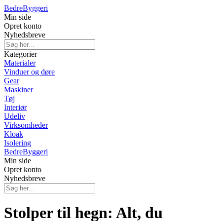
Bedre
Byggeri
Min side
Opret konto
Nyhedsbreve
Kategorier
Materialer
Vinduer og døre
Gear
Maskiner
Tøj
Interiør
Udeliv
Virksomheder
Kloak
Isolering
Bedre
Byggeri
Min side
Opret konto
Nyhedsbreve
Stolper til hegn: Alt, du