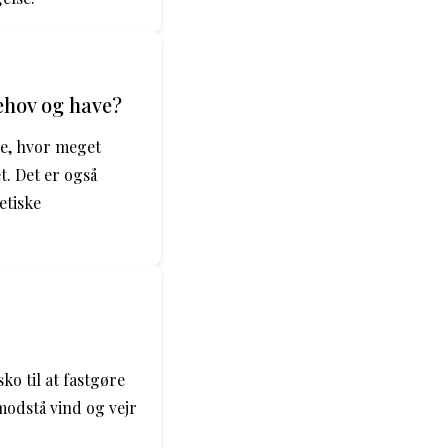
behov og have?
ere, hvor meget
t. Det er også
etiske
ko til at fastgøre
 modstå vind og vejr