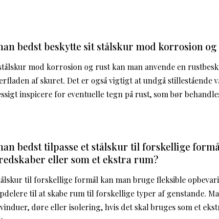
n bedst beskytte sit stålskur mod korrosion og
t stålskur mod korrosion og rust kan man anvende en rustbes
verfladen af skuret. Det er også vigtigt at undgå stilleståend
sigt inspicere for eventuelle tegn på rust, som bør behandles
n bedst tilpasse et stålskur til forskellige form
redskaber eller som et ekstra rum?
 stålskur til forskellige formål kan man bruge fleksible opbev
pdelere til at skabe rum til forskellige typer af genstande. Ma
induer, døre eller isolering, hvis det skal bruges som et ekstr