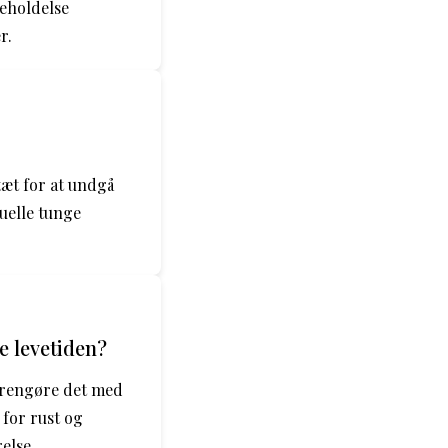
eholdelse
r.
 tæt for at undgå
tuelle tunge
e levetiden?
t rengøre det med
 for rust og
else.