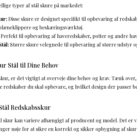
ellige typer af stål skure på markedet:
ur:
Disse skure er designet specifikt til opbevaring af redsk
plæneklippere og beskæringsværktøj.
Perfekt til opbevaring af haveredskaber, potter og andre hav
tål:
Større skure velegnede til opbevaring af større udstyr o
ur Stål til Dine Behov
skur, er det vigtigt at overveje dine behov og krav. Tænk ove
ke redskaber du skal opbevare, og hvilket design der passer be
t Stål Redskabsskur
tål skur kan variere afhængigt af producent og model. Det er vi
ger nøje for at sikre en korrekt og sikker opbygning af skur