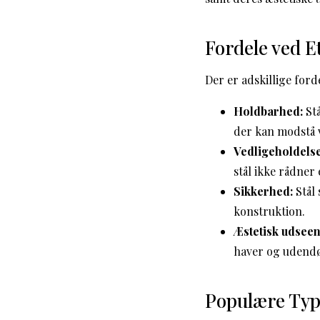
Fordele ved E
Der er adskillige forde
Holdbarhed:
Stå
der kan modstå v
Vedligeholdelse
stål ikke rådner
Sikkerhed:
Stål
konstruktion.
Æstetisk udseen
haver og udendø
Populære Type