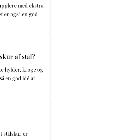
 supplere med ekstra
t er også en god
kur af stål?
ge hylder, kroge og
så en god idé at
t stålskur er