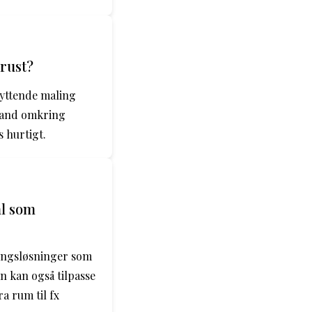
 rust?
kyttende maling
e vand omkring
 hurtigt.
ål som
aringsløsninger som
n kan også tilpasse
a rum til fx