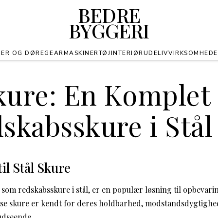
BEDRE
BYGGERI
UER OG DØRE
GEAR
MASKINER
TØJ
INTERIØR
UDELIV
VIRKSOMHED
Skure: En Komplet
dskabsskure i Stål
il Stål Skure
 som redskabsskure i stål, er en populær løsning til opbevari
sse skure er kendt for deres holdbarhed, modstandsdygtighed
udseende.