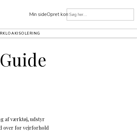
Min side
Opret konto
ER
KLOAK
ISOLERING
 Guide
ng af værktøj, udstyr
 over for vejrforhold