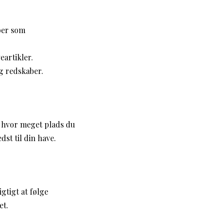
aber som
eartikler.
g redskaber.
r, hvor meget plads du
dst til din have.
gtigt at følge
et.