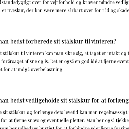
standsdygtigt over for vejrforhold og kræver mindre vedlig
et træskur, der kan være mere sårbart over for råd og skade
n bedst forberede sit stålskur til vinteren?
t stålskur til vinteren kan man sikre sig, at taget er intakt og
forårsaget af sne og is. Det er også en god idé at fjerne even
t for at undgå overbelastning.
n bedst vedligeholde sit stålskur for at forlæng
e sit stålskur og forlænge dets levetid kan man regelmæssig
for at fjerne snavs og eventuelle pletter. Man bør også tjekke
 som bør udbedres hurtigt for at forhindre yderligere forring