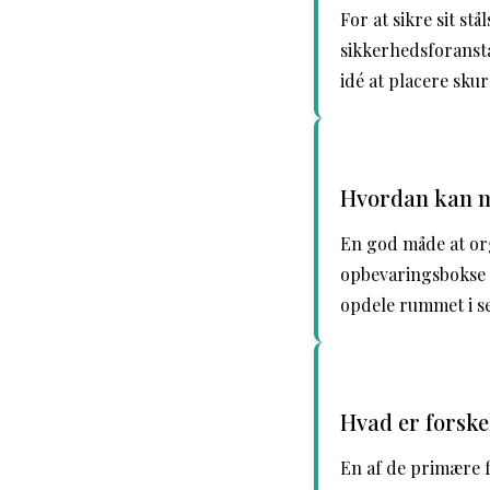
For at sikre sit st
sikkerhedsforanst
idé at placere skur
Hvordan kan ma
En god måde at org
opbevaringsbokse t
opdele rummet i se
Hvad er forske
En af de primære f