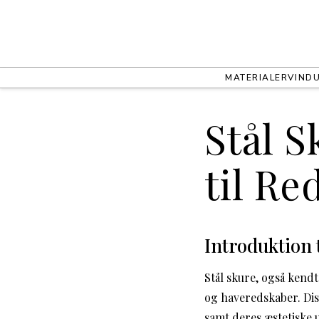
MATERIALER
VIND
Stål 
til Re
Introduktion t
Stål skure, også kendt
og haveredskaber. Di
samt deres æstetiske 