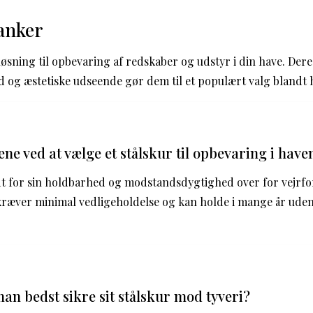
anker
 løsning til opbevaring af redskaber og udstyr i din have. Der
d og æstetiske udseende gør dem til et populært valg blandt 
ne ved at vælge et stålskur til opbevaring i have
ndt for sin holdbarhed og modstandsdygtighed over for vejrf
 kræver minimal vedligeholdelse og kan holde i mange år uden 
n bedst sikre sit stålskur mod tyveri?