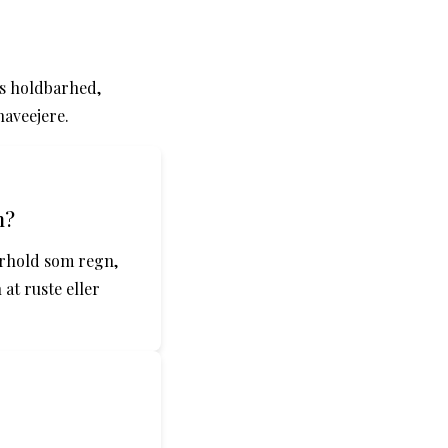
es holdbarhed,
haveejere.
n?
orhold som regn,
at ruste eller