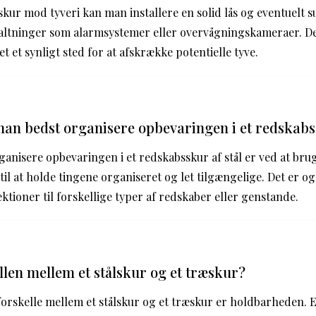
ålskur mod tyveri kan man installere en solid lås og eventuelt
altninger som alarmsystemer eller overvågningskameraer. De
et et synligt sted for at afskrække potentielle tyve.
n bedst organisere opbevaringen i et redskabss
anisere opbevaringen i et redskabsskur af stål er ved at bru
il at holde tingene organiseret og let tilgængelige. Det er og
ktioner til forskellige typer af redskaber eller genstande.
llen mellem et stålskur og et træskur?
orskelle mellem et stålskur og et træskur er holdbarheden. E