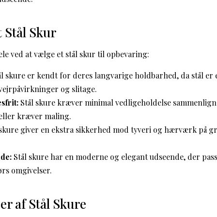
t Stål Skur
le ved at vælge et stål skur til opbevaring:
l skure er kendt for deres langvarige holdbarhed, da stål er 
ejrpåvirkninger og slitage.
sfrit:
Stål skure kræver minimal vedligeholdelse sammenlign
 eller kræver maling.
 skure giver en ekstra sikkerhed mod tyveri og hærværk på g
de:
Stål skure har en moderne og elegant udseende, der passer
rs omgivelser.
r af Stål Skure