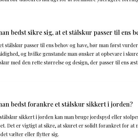
n bedst sikre sig, at et stålskur passer til ens 
t et stålskur passer til ens behov og have, bør man først vurd
rådighed, og hvilke genstande man ønsker at opbevare i skure
 skur med den rette størrelse og design, der passer til ens æst
n bedst forankre et stålskur sikkert i jorden?
stålskur sikkert i jorden kan man bruge jordspyd eller stolpes
et. Det er vigtigt at sikre, at skuret er solidt forankret for at
det vælter eller flytter sig.