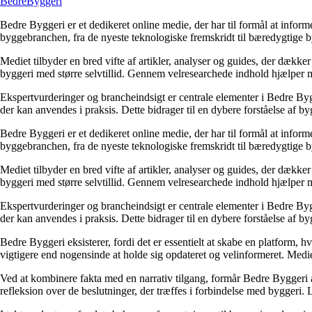
Bedre
Byggeri
Bedre Byggeri er et dedikeret online medie, der har til formål at inform
byggebranchen, fra de nyeste teknologiske fremskridt til bæredygtige 
Mediet tilbyder en bred vifte af artikler, analyser og guides, der dække
byggeri med større selvtillid. Gennem velresearchede indhold hjælper me
Ekspertvurderinger og brancheindsigt er centrale elementer i Bedre Bygg
der kan anvendes i praksis. Dette bidrager til en dybere forståelse af 
Bedre Byggeri er et dedikeret online medie, der har til formål at inform
byggebranchen, fra de nyeste teknologiske fremskridt til bæredygtige 
Mediet tilbyder en bred vifte af artikler, analyser og guides, der dække
byggeri med større selvtillid. Gennem velresearchede indhold hjælper me
Ekspertvurderinger og brancheindsigt er centrale elementer i Bedre Bygg
der kan anvendes i praksis. Dette bidrager til en dybere forståelse af 
Bedre Byggeri eksisterer, fordi det er essentielt at skabe en platform, hv
vigtigere end nogensinde at holde sig opdateret og velinformeret. Medi
Ved at kombinere fakta med en narrativ tilgang, formår Bedre Byggeri at
refleksion over de beslutninger, der træffes i forbindelse med byggeri. L