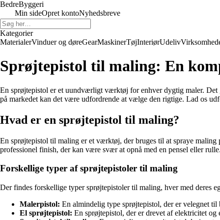
Bedre
Byggeri
Min side
Opret konto
Nyhedsbreve
Kategorier
Materialer
Vinduer og døre
Gear
Maskiner
Tøj
Interiør
Udeliv
Virksomhed
Sprøjtepistol til maling: En kom
En sprøjtepistol er et uundværligt værktøj for enhver dygtig maler. Det 
på markedet kan det være udfordrende at vælge den rigtige. Lad os udfor
Hvad er en sprøjtepistol til maling?
En sprøjtepistol til maling er et værktøj, der bruges til at spraye malin
professionel finish, der kan være svær at opnå med en pensel eller rulle
Forskellige typer af sprøjtepistoler til maling
Der findes forskellige typer sprøjtepistoler til maling, hver med deres
Malerpistol:
En almindelig type sprøjtepistol, der er velegnet til
El sprøjtepistol:
En sprøjtepistol, der er drevet af elektricitet og