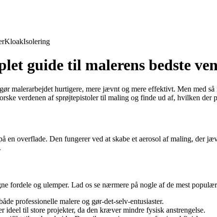
er
Kloak
Isolering
plet guide til malerens bedste ve
gør malerarbejdet hurtigere, mere jævnt og mere effektivt. Men med så ma
ske verdenen af sprøjtepistoler til maling og finde ud af, hvilken der p
g på en overflade. Den fungerer ved at skabe et aerosol af maling, der jæ
.
 egne fordele og ulemper. Lad os se nærmere på nogle af de mest populær
 både professionelle malere og gør-det-selv-entusiaster.
 er ideel til store projekter, da den kræver mindre fysisk anstrengelse.