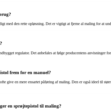
 brug?
digt med den rette opløsning. Det er vigtigt at fjerne al maling for at un
l?
 indbygget regulator. Det anbefales at følge producentens anvisninger fo
pistol frem for en manuel?
ofte give en mere ensartet påføring af maling. Den er også ideel til stø
 en sprøjtepistol til maling?