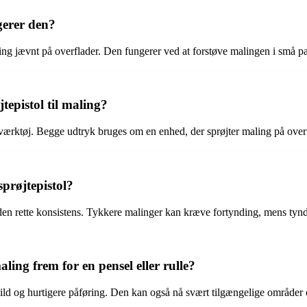
gerer den?
 maling jævnt på overflader. Den fungerer ved at forstøve malingen i små 
tepistol til maling?
e værktøj. Begge udtryk bruges om en enhed, der sprøjter maling på over
prøjtepistol?
r den rette konsistens. Tykkere malinger kan kræve fortynding, mens tynd
aling frem for en pensel eller rulle?
ild og hurtigere påføring. Den kan også nå svært tilgængelige områder o