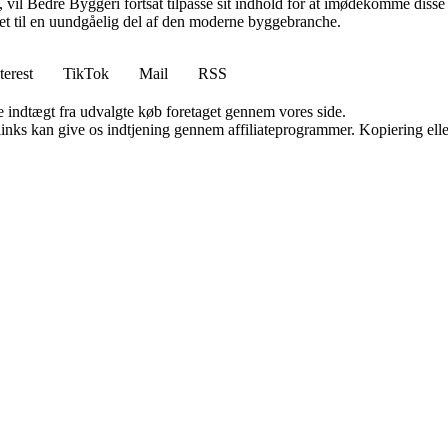
vil Bedre Byggeri fortsat tilpasse sit indhold for at imødekomme disse udf
 det til en uundgåelig del af den moderne byggebranche.
terest
TikTok
Mail
RSS
e indtægt fra udvalgte køb foretaget gennem vores side.
 links kan give os indtjening gennem affiliateprogrammer. Kopiering elle