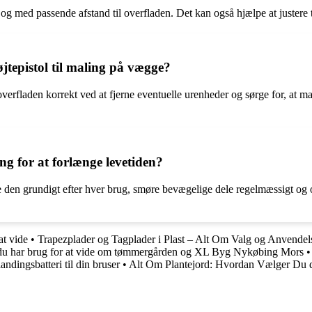
t og med passende afstand til overfladen. Det kan også hjælpe at justere
tepistol til maling på vægge?
 overfladen korrekt ved at fjerne eventuelle urenheder og sørge for, at 
ng for at forlænge levetiden?
gøre den grundigt efter hver brug, smøre bevægelige dele regelmæssigt o
at vide
•
Trapezplader og Tagplader i Plast – Alt Om Valg og Anvendel
 du har brug for at vide om tømmergården og XL Byg Nykøbing Mors
ndingsbatteri til din bruser
•
Alt Om Plantejord: Hvordan Vælger Du de