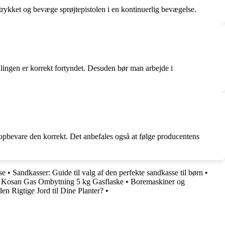
 trykket og bevæge sprøjtepistolen i en kontinuerlig bevægelse.
malingen er korrekt fortyndet. Desuden bør man arbejde i
g opbevare den korrekt. Det anbefales også at følge producentens
se
•
Sandkasser: Guide til valg af den perfekte sandkasse til børn
•
•
Kosan Gas Ombytning 5 kg Gasflaske
•
Boremaskiner og
n Rigtige Jord til Dine Planter?
•