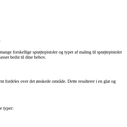
n
nge forskellige sprøjtepistoler og typer af maling til sprøjtepistoler
asser bedst til dine behov.
vnt fordeles over det ønskede område. Dette resulterer i en glat og
e typer: