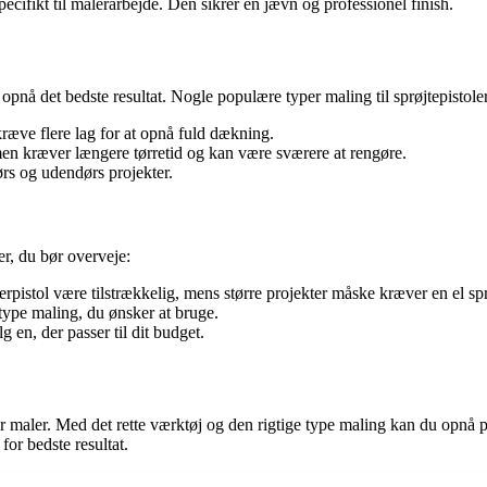
pecifikt til malerarbejde. Den sikrer en jævn og professionel finish.
at opnå det bedste resultat. Nogle populære typer maling til sprøjtepistole
æve flere lag for at opnå fuld dækning.
men kræver længere tørretid og kan være sværere at rengøre.
ørs og udendørs projekter.
rer, du bør overveje:
rpistol være tilstrækkelig, mens større projekter måske kræver en el spr
type maling, du ønsker at bruge.
g en, der passer til dit budget.
r maler. Med det rette værktøj og den rigtige type maling kan du opnå pr
for bedste resultat.