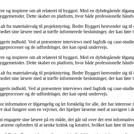
ere og inspirere om alt relateret til byggeri. Med en dybdegående tilgan
byggemetoder. Dette skaber en platform, hvor både professionelle håndv
r alt fra materialevalg til projektstyring. Bedre Byggeri henvender sig t
diet sine læsere med at træffe informerede beslutninger, der kan føre t
eris indhold. Ved at præsentere interviews med fagfolk og case-studier 
byggeprocesser og de udfordringer, der kan opstå undervejs.
ere og inspirere om alt relateret til byggeri. Med en dybdegående tilgan
byggemetoder. Dette skaber en platform, hvor både professionelle håndv
r alt fra materialevalg til projektstyring. Bedre Byggeri henvender sig t
diet sine læsere med at træffe informerede beslutninger, der kan føre t
eris indhold. Ved at præsentere interviews med fagfolk og case-studier 
byggeprocesser og de udfordringer, der kan opstå undervejs.
or information er tilgængelig og let forståelig for alle, der har interesse
et skal fungere som en vejviser, der hjælper læserne med at navigere i
 engagere sine læsere på en måde, der går ud over det rent informative.
æserne opfordres til at tænke kritisk og kreativt, hvilket kan føre til in