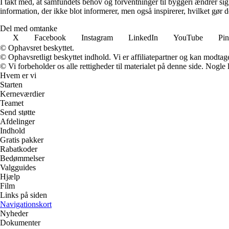
I takt med, at samfundets behov og forventninger til byggeri ændrer sig, 
information, der ikke blot informerer, men også inspirerer, hvilket gør
Del med omtanke
X
Facebook
Instagram
LinkedIn
YouTube
Pin
© Ophavsret beskyttet.
© Ophavsretligt beskyttet indhold. Vi er affiliatepartner og kan modtag
© Vi forbeholder os alle rettigheder til materialet på denne side. Nogle
Hvem er vi
Starten
Kerneværdier
Teamet
Send støtte
Afdelinger
Indhold
Gratis pakker
Rabatkoder
Bedømmelser
Valgguides
Hjælp
Film
Links på siden
Navigationskort
Nyheder
Dokumenter