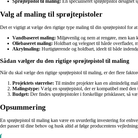
Sprøjtepistol til maling:
En specialiseret sprøjtepistol designet s
Valg af maling til sprøjtepistoler
Det er vigtigt at vælge den rigtige type maling til din sprøjtepistol for 
Vandbaseret maling:
Miljøvenlig og nem at rengøre, men kan kr
Oliebaseret maling:
Holdbart og velegnet til hårde overflader, 
Akrylmaling:
Hurtigtørrende og holdbart, ideelt til både indend
Sådan vælger du den rigtige sprøjtepistol til maling
Når du skal vælge den rigtige sprøjtepistol til maling, er der flere fakto
Projektets størrelse:
Til mindre projekter kan en almindelig male
Malingstype:
Vælg en sprøjtepistol, der er kompatibel med den 
Budget:
Der findes sprøjtepistoler i forskellige prisklasser, så væl
Opsummering
En sprøjtepistol til maling kan være en uvurderlig investering for enhve
der passer til dine behov og husk altid at følge producentens vejledning 