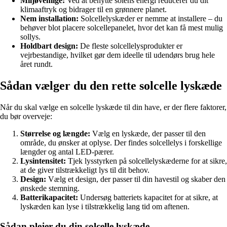
Miljøvenlige:
Ved at benytte solens energi reducerer du dit
klimaaftryk og bidrager til en grønnere planet.
Nem installation:
Solcellelyskæder er nemme at installere – du
behøver blot placere solcellepanelet, hvor det kan få mest mulig
sollys.
Holdbart design:
De fleste solcellelysprodukter er
vejrbestandige, hvilket gør dem ideelle til udendørs brug hele
året rundt.
Sådan vælger du den rette solcelle lyskæde
Når du skal vælge en solcelle lyskæde til din have, er der flere faktorer,
du bør overveje:
Størrelse og længde:
Vælg en lyskæde, der passer til den
område, du ønsker at oplyse. Der findes solcellelys i forskellige
længder og antal LED-pærer.
Lysintensitet:
Tjek lysstyrken på solcellelyskæderne for at sikre,
at de giver tilstrækkeligt lys til dit behov.
Design:
Vælg et design, der passer til din havestil og skaber den
ønskede stemning.
Batterikapacitet:
Undersøg batteriets kapacitet for at sikre, at
lyskæden kan lyse i tilstrækkelig lang tid om aftenen.
Sådan plejer du din solcelle lyskæde