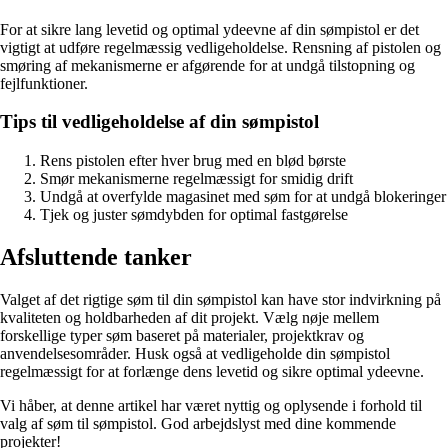
For at sikre lang levetid og optimal ydeevne af din sømpistol er det
vigtigt at udføre regelmæssig vedligeholdelse. Rensning af pistolen og
smøring af mekanismerne er afgørende for at undgå tilstopning og
fejlfunktioner.
Tips til vedligeholdelse af din sømpistol
Rens pistolen efter hver brug med en blød børste
Smør mekanismerne regelmæssigt for smidig drift
Undgå at overfylde magasinet med søm for at undgå blokeringer
Tjek og juster sømdybden for optimal fastgørelse
Afsluttende tanker
Valget af det rigtige søm til din sømpistol kan have stor indvirkning på
kvaliteten og holdbarheden af dit projekt. Vælg nøje mellem
forskellige typer søm baseret på materialer, projektkrav og
anvendelsesområder. Husk også at vedligeholde din sømpistol
regelmæssigt for at forlænge dens levetid og sikre optimal ydeevne.
Vi håber, at denne artikel har været nyttig og oplysende i forhold til
valg af søm til sømpistol. God arbejdslyst med dine kommende
projekter!