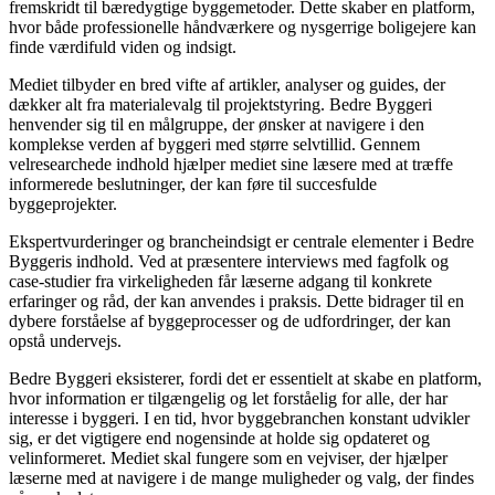
fremskridt til bæredygtige byggemetoder. Dette skaber en platform,
hvor både professionelle håndværkere og nysgerrige boligejere kan
finde værdifuld viden og indsigt.
Mediet tilbyder en bred vifte af artikler, analyser og guides, der
dækker alt fra materialevalg til projektstyring. Bedre Byggeri
henvender sig til en målgruppe, der ønsker at navigere i den
komplekse verden af byggeri med større selvtillid. Gennem
velresearchede indhold hjælper mediet sine læsere med at træffe
informerede beslutninger, der kan føre til succesfulde
byggeprojekter.
Ekspertvurderinger og brancheindsigt er centrale elementer i Bedre
Byggeris indhold. Ved at præsentere interviews med fagfolk og
case-studier fra virkeligheden får læserne adgang til konkrete
erfaringer og råd, der kan anvendes i praksis. Dette bidrager til en
dybere forståelse af byggeprocesser og de udfordringer, der kan
opstå undervejs.
Bedre Byggeri eksisterer, fordi det er essentielt at skabe en platform,
hvor information er tilgængelig og let forståelig for alle, der har
interesse i byggeri. I en tid, hvor byggebranchen konstant udvikler
sig, er det vigtigere end nogensinde at holde sig opdateret og
velinformeret. Mediet skal fungere som en vejviser, der hjælper
læserne med at navigere i de mange muligheder og valg, der findes