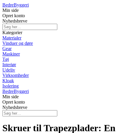
Bedre
Byggeri
Min side
Opret konto
Nyhedsbreve
Kategorier
Materialer
Vinduer og døre
Gear
Maskiner
Tøj
Interiør
Udeliv
Virksomheder
Kloak
Isolering
Bedre
Byggeri
Min side
Opret konto
Nyhedsbreve
Skruer til Trapezplader: En