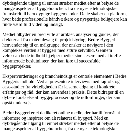
dybdegående tilgang til emnet stræber mediet efter at belyse de
mange aspekter af byggebranchen, fra de nyeste teknologiske
fremskridt til bæredygtige byggemetoder. Dette skaber en platform,
hvor både professionelle håndværkere og nysgerrige boligejere kan
finde værdifuld viden og indsigt.
Mediet tilbyder en bred vifte af artikler, analyser og guides, der
dækker alt fra materialevalg til projektstyring. Bedre Byggeri
henvender sig til en målgruppe, der ønsker at navigere i den
komplekse verden af byggeri med større selvtillid. Gennem
velresearchede indhold hjælper mediet sine læsere med at træffe
informerede beslutninger, der kan føre til succesfulde
byggeprojekter.
Ekspertvurderinger og brancheindsigt er centrale elementer i Bedre
Byggeris indhold. Ved at præsentere interviews med fagfolk og
case-studier fra virkeligheden får læserne adgang til konkrete
erfaringer og råd, der kan anvendes i praksis. Dette bidrager til en
dybere forståelse af byggeprocesser og de udfordringer, der kan
opstå undervejs.
Bedre Byggeri er et dedikeret online medie, der har til formål at
informere og inspirere om alt relateret til byggeri. Med en
dybdegående tilgang til emnet stræber mediet efter at belyse de
mange aspekter af byggebranchen, fra de nyeste teknologiske