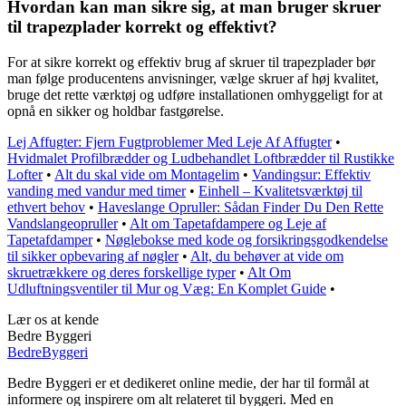
Hvordan kan man sikre sig, at man bruger skruer
til trapezplader korrekt og effektivt?
For at sikre korrekt og effektiv brug af skruer til trapezplader bør
man følge producentens anvisninger, vælge skruer af høj kvalitet,
bruge det rette værktøj og udføre installationen omhyggeligt for at
opnå en sikker og holdbar fastgørelse.
Lej Affugter: Fjern Fugtproblemer Med Leje Af Affugter
•
Hvidmalet Profilbrædder og Ludbehandlet Loftbrædder til Rustikke
Lofter
•
Alt du skal vide om Montagelim
•
Vandingsur: Effektiv
vanding med vandur med timer
•
Einhell – Kvalitetsværktøj til
ethvert behov
•
Haveslange Opruller: Sådan Finder Du Den Rette
Vandslangeopruller
•
Alt om Tapetafdampere og Leje af
Tapetafdamper
•
Nøglebokse med kode og forsikringsgodkendelse
til sikker opbevaring af nøgler
•
Alt, du behøver at vide om
skruetrækkere og deres forskellige typer
•
Alt Om
Udluftningsventiler til Mur og Væg: En Komplet Guide
•
Lær os at kende
Bedre Byggeri
Bedre
Byggeri
Bedre Byggeri er et dedikeret online medie, der har til formål at
informere og inspirere om alt relateret til byggeri. Med en