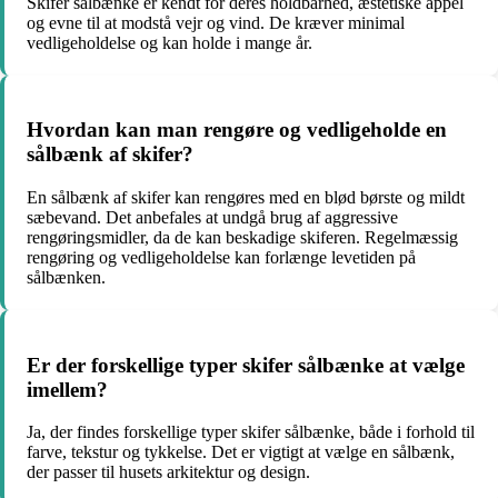
Skifer sålbænke er kendt for deres holdbarhed, æstetiske appel
og evne til at modstå vejr og vind. De kræver minimal
vedligeholdelse og kan holde i mange år.
Hvordan kan man rengøre og vedligeholde en
sålbænk af skifer?
En sålbænk af skifer kan rengøres med en blød børste og mildt
sæbevand. Det anbefales at undgå brug af aggressive
rengøringsmidler, da de kan beskadige skiferen. Regelmæssig
rengøring og vedligeholdelse kan forlænge levetiden på
sålbænken.
Er der forskellige typer skifer sålbænke at vælge
imellem?
Ja, der findes forskellige typer skifer sålbænke, både i forhold til
farve, tekstur og tykkelse. Det er vigtigt at vælge en sålbænk,
der passer til husets arkitektur og design.