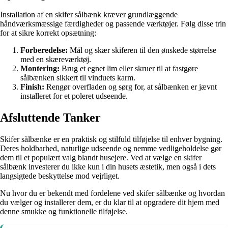
Installation af en skifer sålbænk kræver grundlæggende
håndværksmæssige færdigheder og passende værktøjer. Følg disse trin
for at sikre korrekt opsætning:
Forberedelse:
Mål og skær skiferen til den ønskede størrelse
med en skæreværktøj.
Montering:
Brug et egnet lim eller skruer til at fastgøre
sålbænken sikkert til vinduets karm.
Finish:
Rengør overfladen og sørg for, at sålbænken er jævnt
installeret for et poleret udseende.
Afsluttende Tanker
Skifer sålbænke er en praktisk og stilfuld tilføjelse til enhver bygning.
Deres holdbarhed, naturlige udseende og nemme vedligeholdelse gør
dem til et populært valg blandt husejere. Ved at vælge en skifer
sålbænk investerer du ikke kun i din husets æstetik, men også i dets
langsigtede beskyttelse mod vejrliget.
Nu hvor du er bekendt med fordelene ved skifer sålbænke og hvordan
du vælger og installerer dem, er du klar til at opgradere dit hjem med
denne smukke og funktionelle tilføjelse.