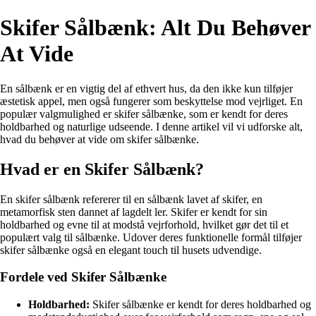
Skifer Sålbænk: Alt Du Behøver
At Vide
En sålbænk er en vigtig del af ethvert hus, da den ikke kun tilføjer
æstetisk appel, men også fungerer som beskyttelse mod vejrliget. En
populær valgmulighed er skifer sålbænke, som er kendt for deres
holdbarhed og naturlige udseende. I denne artikel vil vi udforske alt,
hvad du behøver at vide om skifer sålbænke.
Hvad er en Skifer Sålbænk?
En skifer sålbænk refererer til en sålbænk lavet af skifer, en
metamorfisk sten dannet af lagdelt ler. Skifer er kendt for sin
holdbarhed og evne til at modstå vejrforhold, hvilket gør det til et
populært valg til sålbænke. Udover deres funktionelle formål tilføjer
skifer sålbænke også en elegant touch til husets udvendige.
Fordele ved Skifer Sålbænke
Holdbarhed:
Skifer sålbænke er kendt for deres holdbarhed og