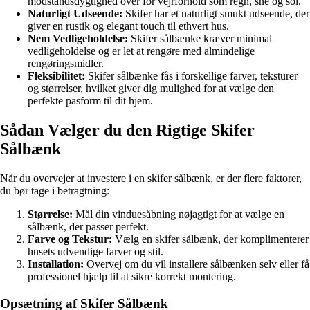
modstandsdygtighed over for vejrforhold som regn, sne og sol.
Naturligt Udseende:
Skifer har et naturligt smukt udseende, der
giver en rustik og elegant touch til ethvert hus.
Nem Vedligeholdelse:
Skifer sålbænke kræver minimal
vedligeholdelse og er let at rengøre med almindelige
rengøringsmidler.
Fleksibilitet:
Skifer sålbænke fås i forskellige farver, teksturer
og størrelser, hvilket giver dig mulighed for at vælge den
perfekte pasform til dit hjem.
Sådan Vælger du den Rigtige Skifer
Sålbænk
Når du overvejer at investere i en skifer sålbænk, er der flere faktorer,
du bør tage i betragtning:
Størrelse:
Mål din vinduesåbning nøjagtigt for at vælge en
sålbænk, der passer perfekt.
Farve og Tekstur:
Vælg en skifer sålbænk, der komplimenterer
husets udvendige farver og stil.
Installation:
Overvej om du vil installere sålbænken selv eller få
professionel hjælp til at sikre korrekt montering.
Opsætning af Skifer Sålbænk