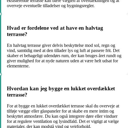
eksisterende terrasse kan bære vægten af ​​overdækningen og at
overveje eventuelle tilladelser og bygningsregler.
Hvad er fordelene ved at have en halvtag
terrasse?
En halvtag terrasse giver delvis beskyttelse mod sol, regn og
vind, samtidig med at den tillader lys og luft at passere frit. Det
skaber et behageligt udendørs rum, der kan bruges året rundt og
giver mulighed for at nyde naturen uden at være helt udsat for
elementerne.
Hvordan kan jeg bygge en lukket overdækket
terrasse?
For at bygge en lukket overdækket terrasse skal du overveje at
tilføje vægge eller glaspaneler for at skabe en mere intim og
beskyttet atmosfære. Du kan også integrere døre eller vinduer
for at regulere ventilation og lysindfald. Det er vigtigt at vælge
materialer, der kan modstå vind og vejrforhold.