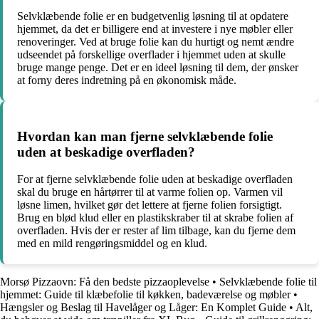
Selvklæbende folie er en budgetvenlig løsning til at opdatere
hjemmet, da det er billigere end at investere i nye møbler eller
renoveringer. Ved at bruge folie kan du hurtigt og nemt ændre
udseendet på forskellige overflader i hjemmet uden at skulle
bruge mange penge. Det er en ideel løsning til dem, der ønsker
at forny deres indretning på en økonomisk måde.
Hvordan kan man fjerne selvklæbende folie
uden at beskadige overfladen?
For at fjerne selvklæbende folie uden at beskadige overfladen
skal du bruge en hårtørrer til at varme folien op. Varmen vil
løsne limen, hvilket gør det lettere at fjerne folien forsigtigt.
Brug en blød klud eller en plastikskraber til at skrabe folien af
overfladen. Hvis der er rester af lim tilbage, kan du fjerne dem
med en mild rengøringsmiddel og en klud.
Morsø Pizzaovn: Få den bedste pizzaoplevelse
•
Selvklæbende folie til
hjemmet: Guide til klæbefolie til køkken, badeværelse og møbler
•
Hængsler og Beslag til Havelåger og Låger: En Komplet Guide
•
Alt,