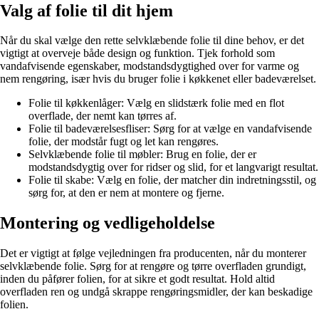
Valg af folie til dit hjem
Når du skal vælge den rette selvklæbende folie til dine behov, er det
vigtigt at overveje både design og funktion. Tjek forhold som
vandafvisende egenskaber, modstandsdygtighed over for varme og
nem rengøring, især hvis du bruger folie i køkkenet eller badeværelset.
Folie til køkkenlåger: Vælg en slidstærk folie med en flot
overflade, der nemt kan tørres af.
Folie til badeværelsesfliser: Sørg for at vælge en vandafvisende
folie, der modstår fugt og let kan rengøres.
Selvklæbende folie til møbler: Brug en folie, der er
modstandsdygtig over for ridser og slid, for et langvarigt resultat.
Folie til skabe: Vælg en folie, der matcher din indretningsstil, og
sørg for, at den er nem at montere og fjerne.
Montering og vedligeholdelse
Det er vigtigt at følge vejledningen fra producenten, når du monterer
selvklæbende folie. Sørg for at rengøre og tørre overfladen grundigt,
inden du påfører folien, for at sikre et godt resultat. Hold altid
overfladen ren og undgå skrappe rengøringsmidler, der kan beskadige
folien.