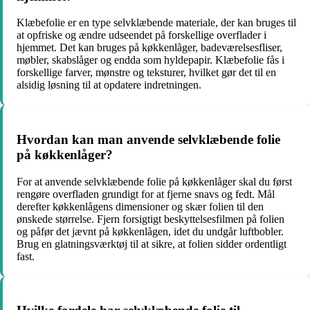
Klæbefolie er en type selvklæbende materiale, der kan bruges til
at opfriske og ændre udseendet på forskellige overflader i
hjemmet. Det kan bruges på køkkenlåger, badeværelsesfliser,
møbler, skabslåger og endda som hyldepapir. Klæbefolie fås i
forskellige farver, mønstre og teksturer, hvilket gør det til en
alsidig løsning til at opdatere indretningen.
Hvordan kan man anvende selvklæbende folie
på køkkenlåger?
For at anvende selvklæbende folie på køkkenlåger skal du først
rengøre overfladen grundigt for at fjerne snavs og fedt. Mål
derefter køkkenlågens dimensioner og skær folien til den
ønskede størrelse. Fjern forsigtigt beskyttelsesfilmen på folien
og påfør det jævnt på køkkenlågen, idet du undgår luftbobler.
Brug en glatningsværktøj til at sikre, at folien sidder ordentligt
fast.