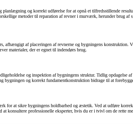
lanlægning og korrekt udførelse for at opnå et tilfredsstillende resultat.
rskellige metoder til reparation af revner i murværk, herunder brug af s
 afhængigt af placeringen af revnerne og bygningens konstruktion. Ved 
er materialer, der er egnet til indendørs brug.
edligeholdelse og inspektion af bygningens struktur. Tidlig opdagelse a
g bygningen og korrekt fundamentkonstruktion bidrage til at forebygg
rk for at sikre bygningens holdbarhed og æstetik. Ved at udføre korre
id at konsultere professionelle eksperter, hvis du er i tvivl om de rette m