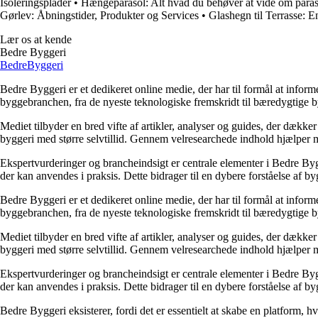
Isoleringsplader
•
Hængeparasol: Alt hvad du behøver at vide om paraso
Gørlev: Åbningstider, Produkter og Services
•
Glashegn til Terrasse: 
Lær os at kende
Bedre Byggeri
Bedre
Byggeri
Bedre Byggeri er et dedikeret online medie, der har til formål at inform
byggebranchen, fra de nyeste teknologiske fremskridt til bæredygtige 
Mediet tilbyder en bred vifte af artikler, analyser og guides, der dække
byggeri med større selvtillid. Gennem velresearchede indhold hjælper me
Ekspertvurderinger og brancheindsigt er centrale elementer i Bedre Bygg
der kan anvendes i praksis. Dette bidrager til en dybere forståelse af 
Bedre Byggeri er et dedikeret online medie, der har til formål at inform
byggebranchen, fra de nyeste teknologiske fremskridt til bæredygtige 
Mediet tilbyder en bred vifte af artikler, analyser og guides, der dække
byggeri med større selvtillid. Gennem velresearchede indhold hjælper me
Ekspertvurderinger og brancheindsigt er centrale elementer i Bedre Bygg
der kan anvendes i praksis. Dette bidrager til en dybere forståelse af 
Bedre Byggeri eksisterer, fordi det er essentielt at skabe en platform, hv