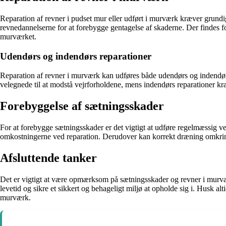
Reparation af revner i pudset mur eller udført i murværk kræver grundig p
revnedannelserne for at forebygge gentagelse af skaderne. Der findes fo
murværket.
Udendørs og indendørs reparationer
Reparation af revner i murværk kan udføres både udendørs og indendørs,
velegnede til at modstå vejrforholdene, mens indendørs reparationer kræv
Forebyggelse af sætningsskader
For at forebygge sætningsskader er det vigtigt at udføre regelmæssig v
omkostningerne ved reparation. Derudover kan korrekt dræning omkrin
Afsluttende tanker
Det er vigtigt at være opmærksom på sætningsskader og revner i murvæ
levetid og sikre et sikkert og behageligt miljø at opholde sig i. Husk alt
murværk.