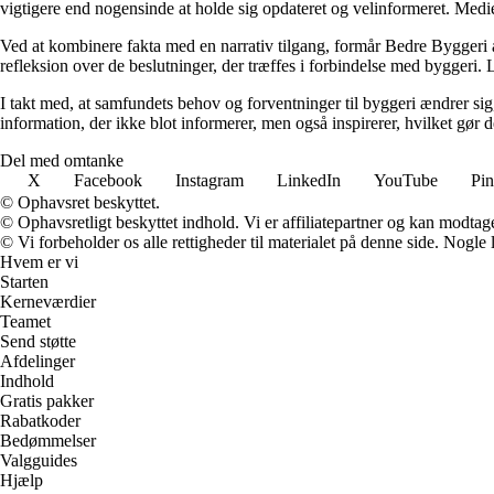
vigtigere end nogensinde at holde sig opdateret og velinformeret. Medi
Ved at kombinere fakta med en narrativ tilgang, formår Bedre Byggeri at
refleksion over de beslutninger, der træffes i forbindelse med byggeri. L
I takt med, at samfundets behov og forventninger til byggeri ændrer sig, 
information, der ikke blot informerer, men også inspirerer, hvilket gør
Del med omtanke
X
Facebook
Instagram
LinkedIn
YouTube
Pin
© Ophavsret beskyttet.
© Ophavsretligt beskyttet indhold. Vi er affiliatepartner og kan modtag
© Vi forbeholder os alle rettigheder til materialet på denne side. Nogle
Hvem er vi
Starten
Kerneværdier
Teamet
Send støtte
Afdelinger
Indhold
Gratis pakker
Rabatkoder
Bedømmelser
Valgguides
Hjælp