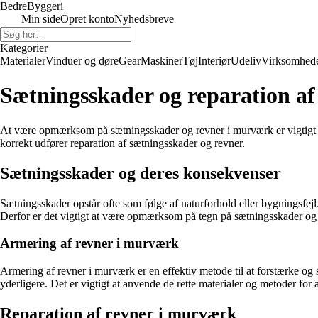
Bedre
Byggeri
Min side
Opret konto
Nyhedsbreve
Kategorier
Materialer
Vinduer og døre
Gear
Maskiner
Tøj
Interiør
Udeliv
Virksomhed
Sætningsskader og reparation a
At være opmærksom på sætningsskader og revner i murværk er vigtigt for
korrekt udfører reparation af sætningsskader og revner.
Sætningsskader og deres konsekvenser
Sætningsskader opstår ofte som følge af naturforhold eller bygningsfejl
Derfor er det vigtigt at være opmærksom på tegn på sætningsskader og h
Armering af revner i murværk
Armering af revner i murværk er en effektiv metode til at forstærke og s
yderligere. Det er vigtigt at anvende de rette materialer og metoder for
Reparation af revner i murværk