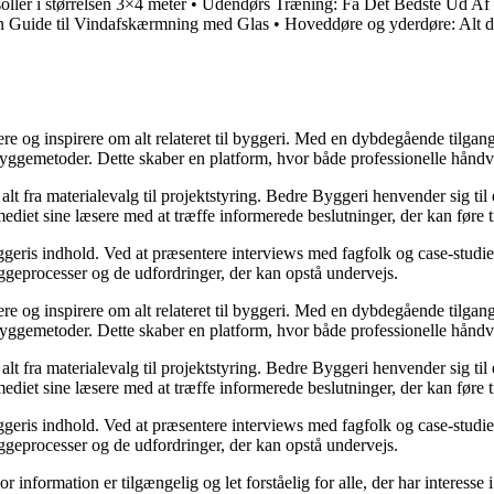
ller i størrelsen 3×4 meter
•
Udendørs Træning: Få Det Bedste Ud Af
En Guide til Vindafskærmning med Glas
•
Hoveddøre og yderdøre: Alt d
ere og inspirere om alt relateret til byggeri. Med en dybdegående tilgan
byggemetoder. Dette skaber en platform, hvor både professionelle håndv
r alt fra materialevalg til projektstyring. Bedre Byggeri henvender sig t
diet sine læsere med at træffe informerede beslutninger, der kan føre t
eris indhold. Ved at præsentere interviews med fagfolk og case-studier 
byggeprocesser og de udfordringer, der kan opstå undervejs.
ere og inspirere om alt relateret til byggeri. Med en dybdegående tilgan
byggemetoder. Dette skaber en platform, hvor både professionelle håndv
r alt fra materialevalg til projektstyring. Bedre Byggeri henvender sig t
diet sine læsere med at træffe informerede beslutninger, der kan føre t
eris indhold. Ved at præsentere interviews med fagfolk og case-studier 
byggeprocesser og de udfordringer, der kan opstå undervejs.
or information er tilgængelig og let forståelig for alle, der har interesse