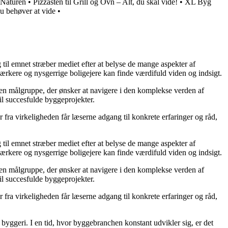
 Naturen
•
Pizzasten til Grill og Ovn – Alt, du skal vide!
•
XL Byg
u behøver at vide
•
g til emnet stræber mediet efter at belyse de mange aspekter af
ærkere og nysgerrige boligejere kan finde værdifuld viden og indsigt.
il en målgruppe, der ønsker at navigere i den komplekse verden af
il succesfulde byggeprojekter.
fra virkeligheden får læserne adgang til konkrete erfaringer og råd,
g til emnet stræber mediet efter at belyse de mange aspekter af
ærkere og nysgerrige boligejere kan finde værdifuld viden og indsigt.
il en målgruppe, der ønsker at navigere i den komplekse verden af
il succesfulde byggeprojekter.
fra virkeligheden får læserne adgang til konkrete erfaringer og råd,
 i byggeri. I en tid, hvor byggebranchen konstant udvikler sig, er det