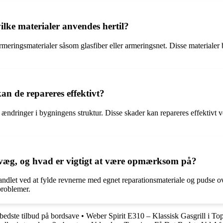
lke materialer anvendes hertil?
ringsmaterialer såsom glasfiber eller armeringsnet. Disse materialer bi
n de repareres effektivt?
ndringer i bygningens struktur. Disse skader kan repareres effektivt ve
t væg, og hvad er vigtigt at være opmærksom på?
andlet ved at fylde revnerne med egnet reparationsmateriale og pudse o
problemer.
edste tilbud på bordsave
•
Weber Spirit E310 – Klassisk Gasgrill i Top