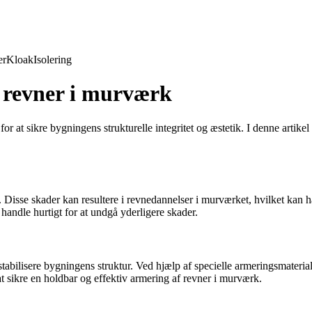
er
Kloak
Isolering
f revner i murværk
 at sikre bygningens strukturelle integritet og æstetik. I denne artik
. Disse skader kan resultere i revnedannelser i murværket, hvilket kan 
andle hurtigt for at undgå yderligere skader.
tabilisere bygningens struktur. Ved hjælp af specielle armeringsmaterial
 at sikre en holdbar og effektiv armering af revner i murværk.