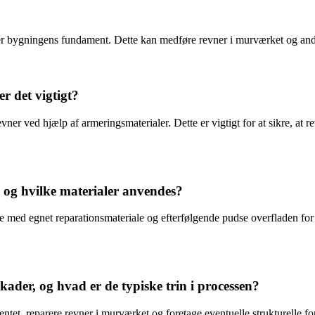
r bygningens fundament. Dette kan medføre revner i murværket og andre
r det vigtigt?
er ved hjælp af armeringsmaterialer. Dette er vigtigt for at sikre, at r
 og hvilke materialer anvendes?
ne med egnet reparationsmateriale og efterfølgende pudse overfladen for
kader, og hvad er de typiske trin i processen?
tet, reparere revner i murværket og foretage eventuelle strukturelle fo