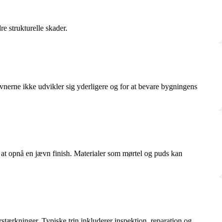
 strukturelle skader.
evnerne ikke udvikler sig yderligere og for at bevare bygningens
 at opnå en jævn finish. Materialer som mørtel og puds kan
rstærkninger. Typiske trin inkluderer inspektion, reparation og