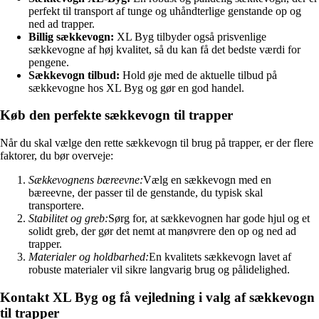
perfekt til transport af tunge og uhåndterlige genstande op og
ned ad trapper.
Billig sækkevogn:
XL Byg tilbyder også prisvenlige
sækkevogne af høj kvalitet, så du kan få det bedste værdi for
pengene.
Sækkevogn tilbud:
Hold øje med de aktuelle tilbud på
sækkevogne hos XL Byg og gør en god handel.
Køb den perfekte sækkevogn til trapper
Når du skal vælge den rette sækkevogn til brug på trapper, er der flere
faktorer, du bør overveje:
Sækkevognens bæreevne:
Vælg en sækkevogn med en
bæreevne, der passer til de genstande, du typisk skal
transportere.
Stabilitet og greb:
Sørg for, at sækkevognen har gode hjul og et
solidt greb, der gør det nemt at manøvrere den op og ned ad
trapper.
Materialer og holdbarhed:
En kvalitets sækkevogn lavet af
robuste materialer vil sikre langvarig brug og pålidelighed.
Kontakt XL Byg og få vejledning i valg af sækkevogn
til trapper