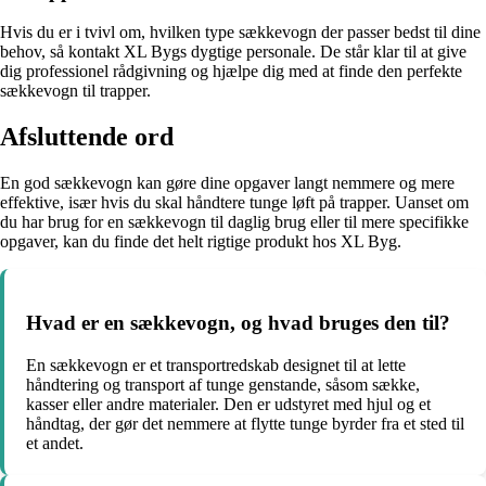
Hvis du er i tvivl om, hvilken type sækkevogn der passer bedst til dine
behov, så kontakt XL Bygs dygtige personale. De står klar til at give
dig professionel rådgivning og hjælpe dig med at finde den perfekte
sækkevogn til trapper.
Afsluttende ord
En god sækkevogn kan gøre dine opgaver langt nemmere og mere
effektive, især hvis du skal håndtere tunge løft på trapper. Uanset om
du har brug for en sækkevogn til daglig brug eller til mere specifikke
opgaver, kan du finde det helt rigtige produkt hos XL Byg.
Hvad er en sækkevogn, og hvad bruges den til?
En sækkevogn er et transportredskab designet til at lette
håndtering og transport af tunge genstande, såsom sække,
kasser eller andre materialer. Den er udstyret med hjul og et
håndtag, der gør det nemmere at flytte tunge byrder fra et sted til
et andet.