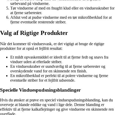
sæbevand på vinduerne.
Tør vinduerne af med en fnugfri klud eller en vinduesskraber for
at fjerne sæberester.
Afslut ved at pudse vinduerne med en tør mikrofiberklud for at
fjerne eventuelle resterende striber.
Valg af Rigtige Produkter
Når det kommer til vinduesvask, er det vigtigt at bruge de rigtige
produkter for at opnå et fejlfrit resultat:
Et mildt opvaskemiddel er ideelt til at fjerne fedt og snavs fra
vinduer uden at efterlade striber.
En vinduesskraber er uundværlig til at fjerne sæberester og
overskydende vand for en skinnende ren finish.
En mikrofiberklud er perfekt til at polere vinduerne og fjerne
eventuelle striber for et fejlfrit udseende.
Specielle Vinduespudsningsblandinger
Hvis du ønsker at prøve en speciel vinduespudsningsblanding, kan du
overveje at blande eddike og vand i lige dele. Denne blanding er
effektiv til at fjerne kalkaflejringer og give vinduerne en skinnende ren
overflade.