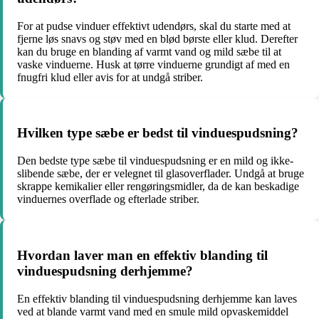
For at pudse vinduer effektivt udendørs, skal du starte med at
fjerne løs snavs og støv med en blød børste eller klud. Derefter
kan du bruge en blanding af varmt vand og mild sæbe til at
vaske vinduerne. Husk at tørre vinduerne grundigt af med en
fnugfri klud eller avis for at undgå striber.
Hvilken type sæbe er bedst til vinduespudsning?
Den bedste type sæbe til vinduespudsning er en mild og ikke-
slibende sæbe, der er velegnet til glasoverflader. Undgå at bruge
skrappe kemikalier eller rengøringsmidler, da de kan beskadige
vinduernes overflade og efterlade striber.
Hvordan laver man en effektiv blanding til
vinduespudsning derhjemme?
En effektiv blanding til vinduespudsning derhjemme kan laves
ved at blande varmt vand med en smule mild opvaskemiddel