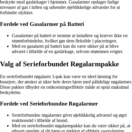
beskytte mod gaslækager i hjemmet. Gasalarmer opdager farlige
niveauer af gas i luften og udsender øjeblikkelige advarsler for at
forhindre ulykker.
Fordele ved Gasalarmer på Batteri
Gasalarmer på batteri er nemme at installere og kræver ikke en
strømforbindelse, hvilket gør dem fleksible i placeringen.
Med en gasalarm på batteri kan du være sikker på at blive
advaret i tilfælde af en gaslækage, selvom strømmen svigter.
Valg af Serieforbundet Røgalarmpakke
En serieforbundet røgalarm 3-pak kan være en ideel løsning for
husejere, der ønsker at sikre hele deres hjem med pålidelige røgalarmer.
Disse pakker tilbyder en omkostningseffektiv måde at opnå maksimal
beskyttelse.
Fordele ved Serieforbundne Røgalarmer
Serieforbundne røgalarmer giver øjeblikkelig advarsel og øget
reaktionstid i tilfælde af brand.
Med en serieforbundet røgalarmpakke kan du være sikker på, at
ethvert område af dit hjem er dækket af effektiv overvågning.