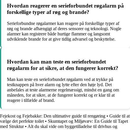
Hvordan reagerer en serieforbundet røgalarm på
forskellige typer af røg og brande?
Serieforbundne røgalarmer kan reagere på forskellige typer af
røg og brande afhængigt af deres sensorer og teknologi. Nogle
alarmer kan registrere både hurtige flammer og langsomt
udviklende brande for at give tidlig advarsel og beskyttelse.
Hvordan kan man teste en serieforbundet
røgalarm for at sikre, at den fungerer korrekt?
Man kan teste en serieforbundet røgalarm ved at trykke på
testknappen på hver alarm og lytte efter den høje lyd. Det
anbefales at teste alarmerne regelmæssigt, mindst en gang om
måneden, for at sikre, at de fungerer korrekt og er klar til at
reagere i tilfælde af brand.
Fejekost og Fejebakke: Den ultimative guide til rengøring
•
Guide til at
vælge det perfekte toilet
•
Skumtapet og Miljøvæv: En Guide til Tapet
med Struktur
•
Alt du skal vide om byggetilladelse til drivhus og