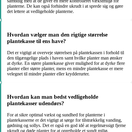
samtidig med at de giver en mere kontrolleret vækstmiljø for
planterne. De kan også forhindre ukrudt i at sprede sig og gøre
det lettere at vedligeholde planterne.
Hvordan vælger man den rigtige størrelse
plantekasse til ens have?
Det er vigtigt at overveje størrelsen på plantekassen i forhold til
den tilgængelige plads i haven samt hvilke planter man ønsker
at dyrke. En større plantekasse giver mulighed for at dyrke flere
planter eller større planter, mens en mindre plantekasse er mere
velegnet til mindre planter eller krydderurter.
Hvordan kan man bedst vedligeholde
plantekasser udendørs?
For at sikre optimal vækst og sundhed for planterne i
plantekasserne er det vigtigt at sørge for tilstrækkelig vanding,
gødning og sollys. Det er også en god idé at regelmæssigt fjerne
ukrudt og døde planter for at opretholde et sundt miljø.