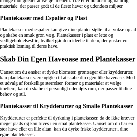
mange muligheder at vælge imellem. Træ er et holdbart og naturligt
materiale, der passer godt til de fleste haver og udendørs miljøer.
Plantekasser med Espalier og Plast
Plantekasser med espalier kan give dine planter støtte til at vokse op ad
og skabe en smuk grøn væg. Plantekasser i plast er lette og
vedligeholdelsesfrie, hvilket gør dem ideelle til dem, der ønsker en
praktisk løsning til deres have.
Skab Din Egen Haveoase med Plantekasser
Uanset om du ønsker at dyrke blomster, grøntsager eller krydderurter,
kan plantekasser være nøglen til at skabe din egen lille haveoase. Med
et udvalg af forskellige størrelser, former og materialer at vælge
imellem, kan du skabe et personligt udendørs rum, der passer til dine
behov og stil.
Plantekasser til Krydderurter og Smalle Plantekasser
Krydderurter er perfekte til dyrkning i plantekasser, da de ikke kræver
meget plads og kan trives i en smal plantekasse. Uanset om du har en
stor have eller en lille altan, kan du dyrke friske krydderurter i dine
egne plantekasser.