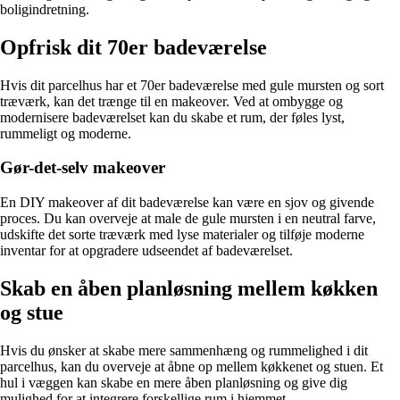
boligindretning.
Opfrisk dit 70er badeværelse
Hvis dit parcelhus har et 70er badeværelse med gule mursten og sort
træværk, kan det trænge til en makeover. Ved at ombygge og
modernisere badeværelset kan du skabe et rum, der føles lyst,
rummeligt og moderne.
Gør-det-selv makeover
En DIY makeover af dit badeværelse kan være en sjov og givende
proces. Du kan overveje at male de gule mursten i en neutral farve,
udskifte det sorte træværk med lyse materialer og tilføje moderne
inventar for at opgradere udseendet af badeværelset.
Skab en åben planløsning mellem køkken
og stue
Hvis du ønsker at skabe mere sammenhæng og rummelighed i dit
parcelhus, kan du overveje at åbne op mellem køkkenet og stuen. Et
hul i væggen kan skabe en mere åben planløsning og give dig
mulighed for at integrere forskellige rum i hjemmet.