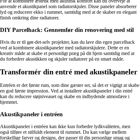
For at kombinere æstetik med akustisk komfort kan du overveje at
anvende et akustikpanel som radiatorskjuler. Disse paneler absorberer
lyd og reducerer ekko i rummet, samtidig med at de skaber en elegant
finish omkring dine radiatorer.
DIY Parcelhack: Gennemfør din renovering med stil
Hvis du er til gør-det-selv projekter, kan du lave din egen parcelhack
ved at kombinere akustikpaneler med radiatorskjulere. Dette er en
kreativ måde at skabe et personligt præg på dit hjem samtidig med at
du forbedrer akustikken og skjuler radiatorer på en smart måde.
Transformér din entré med akustikpaneler
Entréen er det første rum, som dine gæster ser, så det er vigtigt at skabe
en god første impression. Ved at installere akustikpaneler i din entré
kan du reducere støjniveauet og skabe en indbydende atmosfære i
hjemmet.
Akustikpaneler i entréen
Akustikpaneler i entréen kan ikke kun forbedre lydkvaliteten, men
også tilføre et stilfuldt element til rummet. Du kan vælge mellem
forskellige farver og designs, der passer til din personlige smag og