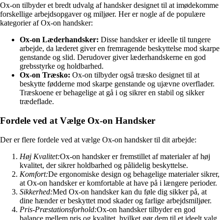
Ox-on tilbyder et bredt udvalg af handsker designet til at imødekomme
forskellige arbejdsopgaver og miljøer. Her er nogle af de populære
kategorier af Ox-on handsker:
Ox-on Læderhandsker:
Disse handsker er ideelle til tungere
arbejde, da læderet giver en fremragende beskyttelse mod skarpe
genstande og slid. Derudover giver læderhandskerne en god
grebsstyrke og holdbarhed.
Ox-on Træsko:
Ox-on tilbyder også træsko designet til at
beskytte fødderne mod skarpe genstande og ujævne overflader.
Træskoene er behagelige at gå i og sikrer en stabil og sikker
trædeflade.
Fordele ved at Vælge Ox-on Handsker
Der er flere fordele ved at vælge Ox-on handsker til dit arbejde:
Høj Kvalitet:
Ox-on handsker er fremstillet af materialer af høj
kvalitet, der sikrer holdbarhed og pålidelig beskyttelse.
Komfort:
De ergonomiske design og behagelige materialer sikrer,
at Ox-on handsker er komfortable at have på i længere perioder.
Sikkerhed:
Med Ox-on handsker kan du føle dig sikker på, at
dine hænder er beskyttet mod skader og farlige arbejdsmiljøer.
Pris-Præstationsforhold:
Ox-on handsker tilbyder en god
balance mellem pris og kvalitet, hvilket gør dem til et ideelt valg