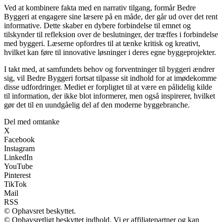
Ved at kombinere fakta med en narrativ tilgang, formår Bedre
Byggeri at engagere sine læsere på en måde, der går ud over det rent
informative. Dette skaber en dybere forbindelse til emnet og
tilskynder til refleksion over de beslutninger, der træffes i forbindelse
med byggeri. Læserne opfordres til at tænke kritisk og kreativt,
hvilket kan føre til innovative løsninger i deres egne byggeprojekter.
I takt med, at samfundets behov og forventninger til byggeri ændrer
sig, vil Bedre Byggeri fortsat tilpasse sit indhold for at imødekomme
disse udfordringer. Mediet er forpligtet til at være en pålidelig kilde
til information, der ikke blot informerer, men også inspirerer, hvilket
gør det til en uundgåelig del af den moderne byggebranche.
Del med omtanke
X
Facebook
Instagram
LinkedIn
YouTube
Pinterest
TikTok
Mail
RSS
© Ophavsret beskyttet.
© Ophavsretligt beskyttet indhold. Vi er affiliatepartner og kan