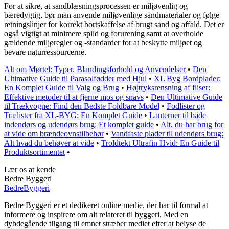
For at sikre, at sandblæsningsprocessen er miljøvenlig og
bæredygtig, bør man anvende miljøvenlige sandmaterialer og følge
retningslinjer for korrekt bortskaffelse af brugt sand og affald. Det er
også vigtigt at minimere spild og forurening samt at overholde
gældende miljøregler og -standarder for at beskytte miljøet og
bevare naturressourcerne.
Alt om Mørtel: Typer, Blandingsforhold og Anvendelser
•
Den
Ultimative Guide til Parasolfødder med Hjul
•
XL Byg Bordplader:
En Komplet Guide til Valg og Brug
•
Højtryksrensning af fliser:
Effektive metoder til at fjerne mos og snavs
•
Den Ultimative Guide
til Trækvogne: Find den Bedste Foldbare Model
•
Fodlister og
Trælister fra XL-BYG: En Komplet Guide
•
Lanterner til både
indendørs og udendørs brug: Et komplet guide
•
Alt, du har brug for
at vide om brændeovnstilbehør
•
Vandfaste plader til udendørs brug:
Alt hvad du behøver at vide
•
Troldtekt Ultrafin Hvid: En Guide til
Produktsortimentet
•
Lær os at kende
Bedre Byggeri
Bedre
Byggeri
Bedre Byggeri er et dedikeret online medie, der har til formål at
informere og inspirere om alt relateret til byggeri. Med en
dybdegående tilgang til emnet stræber mediet efter at belyse de