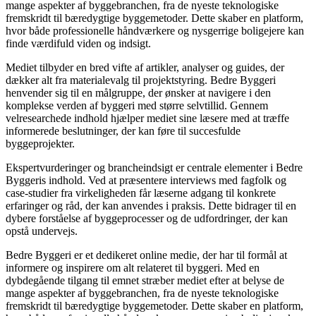
mange aspekter af byggebranchen, fra de nyeste teknologiske
fremskridt til bæredygtige byggemetoder. Dette skaber en platform,
hvor både professionelle håndværkere og nysgerrige boligejere kan
finde værdifuld viden og indsigt.
Mediet tilbyder en bred vifte af artikler, analyser og guides, der
dækker alt fra materialevalg til projektstyring. Bedre Byggeri
henvender sig til en målgruppe, der ønsker at navigere i den
komplekse verden af byggeri med større selvtillid. Gennem
velresearchede indhold hjælper mediet sine læsere med at træffe
informerede beslutninger, der kan føre til succesfulde
byggeprojekter.
Ekspertvurderinger og brancheindsigt er centrale elementer i Bedre
Byggeris indhold. Ved at præsentere interviews med fagfolk og
case-studier fra virkeligheden får læserne adgang til konkrete
erfaringer og råd, der kan anvendes i praksis. Dette bidrager til en
dybere forståelse af byggeprocesser og de udfordringer, der kan
opstå undervejs.
Bedre Byggeri er et dedikeret online medie, der har til formål at
informere og inspirere om alt relateret til byggeri. Med en
dybdegående tilgang til emnet stræber mediet efter at belyse de
mange aspekter af byggebranchen, fra de nyeste teknologiske
fremskridt til bæredygtige byggemetoder. Dette skaber en platform,