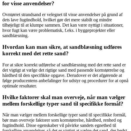
for visse anvendelser?
Ovntørret strandsand er velegnet til visse anvendelser på grund af
dets lave fugtindhold, hvilket gør det mere stabilt og mindre
tilbøjeligt til at klumpe sammen. Det kan være nyttigt i situationer,
hvor fugt kan være problematisk, f.eks. i byggeprojekter eller
sandblæsning.
Hvordan kan man sikre, at sandblæsning udføres
korrekt med det rette sand?
For at sikre korrekt udførelse af sandblæsning med det rette sand er
det vigtigt at vælge det rigtige sand med passende kornstørrelse og
hårdhed til den specifikke opgave. Derudover er det afgørende at
følge producentens anbefalinger for udstyr og procedurer for at opnå
optimale resultater.
Hvilke faktorer skal man overveje, når man vælger
mellem forskellige typer sand til specifikke formål?
Når man vælger mellem forskellige typer sand til specifikke formål,
bør man overveje faktorer som kornstørrelse, hårdhed, renhed og
fugtindhold. Disse egenskaber vil påvirke sandets egnethed til
forskellige anvendelser, så det er vigtigt at vælge det sand, der bedst