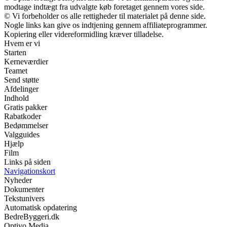
modtage indtægt fra udvalgte køb foretaget gennem vores side.
© Vi forbeholder os alle rettigheder til materialet på denne side.
Nogle links kan give os indtjening gennem affiliateprogrammer.
Kopiering eller videreformidling kræver tilladelse.
Hvem er vi
Starten
Kerneværdier
Teamet
Send støtte
Afdelinger
Indhold
Gratis pakker
Rabatkoder
Bedømmelser
Valgguides
Hjælp
Film
Links på siden
Navigationskort
Nyheder
Dokumenter
Tekstunivers
Automatisk opdatering
BedreByggeri.dk
Optivo Media