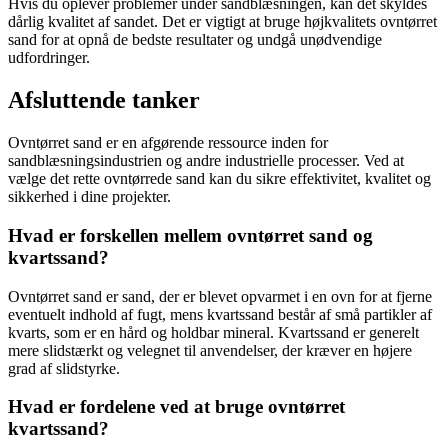
Hvis du oplever problemer under sandblæsningen, kan det skyldes
dårlig kvalitet af sandet. Det er vigtigt at bruge højkvalitets ovntørret
sand for at opnå de bedste resultater og undgå unødvendige
udfordringer.
Afsluttende tanker
Ovntørret sand er en afgørende ressource inden for
sandblæsningsindustrien og andre industrielle processer. Ved at
vælge det rette ovntørrede sand kan du sikre effektivitet, kvalitet og
sikkerhed i dine projekter.
Hvad er forskellen mellem ovntørret sand og
kvartssand?
Ovntørret sand er sand, der er blevet opvarmet i en ovn for at fjerne
eventuelt indhold af fugt, mens kvartssand består af små partikler af
kvarts, som er en hård og holdbar mineral. Kvartssand er generelt
mere slidstærkt og velegnet til anvendelser, der kræver en højere
grad af slidstyrke.
Hvad er fordelene ved at bruge ovntørret
kvartssand?