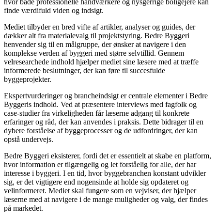
hvor både professionelle håndværkere og nysgerrige boligejere kan
finde værdifuld viden og indsigt.
Mediet tilbyder en bred vifte af artikler, analyser og guides, der
dækker alt fra materialevalg til projektstyring. Bedre Byggeri
henvender sig til en målgruppe, der ønsker at navigere i den
komplekse verden af byggeri med større selvtillid. Gennem
velresearchede indhold hjælper mediet sine læsere med at træffe
informerede beslutninger, der kan føre til succesfulde
byggeprojekter.
Ekspertvurderinger og brancheindsigt er centrale elementer i Bedre
Byggeris indhold. Ved at præsentere interviews med fagfolk og
case-studier fra virkeligheden får læserne adgang til konkrete
erfaringer og råd, der kan anvendes i praksis. Dette bidrager til en
dybere forståelse af byggeprocesser og de udfordringer, der kan
opstå undervejs.
Bedre Byggeri eksisterer, fordi det er essentielt at skabe en platform,
hvor information er tilgængelig og let forståelig for alle, der har
interesse i byggeri. I en tid, hvor byggebranchen konstant udvikler
sig, er det vigtigere end nogensinde at holde sig opdateret og
velinformeret. Mediet skal fungere som en vejviser, der hjælper
læserne med at navigere i de mange muligheder og valg, der findes
på markedet.