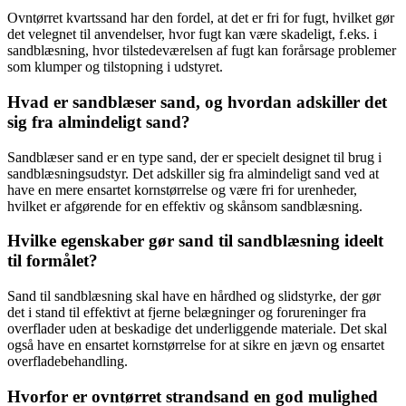
Ovntørret kvartssand har den fordel, at det er fri for fugt, hvilket gør
det velegnet til anvendelser, hvor fugt kan være skadeligt, f.eks. i
sandblæsning, hvor tilstedeværelsen af fugt kan forårsage problemer
som klumper og tilstopning i udstyret.
Hvad er sandblæser sand, og hvordan adskiller det
sig fra almindeligt sand?
Sandblæser sand er en type sand, der er specielt designet til brug i
sandblæsningsudstyr. Det adskiller sig fra almindeligt sand ved at
have en mere ensartet kornstørrelse og være fri for urenheder,
hvilket er afgørende for en effektiv og skånsom sandblæsning.
Hvilke egenskaber gør sand til sandblæsning ideelt
til formålet?
Sand til sandblæsning skal have en hårdhed og slidstyrke, der gør
det i stand til effektivt at fjerne belægninger og forureninger fra
overflader uden at beskadige det underliggende materiale. Det skal
også have en ensartet kornstørrelse for at sikre en jævn og ensartet
overfladebehandling.
Hvorfor er ovntørret strandsand en god mulighed