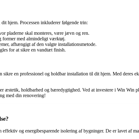
 dit hjem. Processen inkluderer følgende trin:
vor pladerne skal monteres, være jævn og ren.
og former med almindeligt værktøj.
emer, afhængigt af den valgte installationsmetode.
es for at sikre en vandtæt finish.
sikre en professionel og holdbar installation til dit hjem. Med deres ek
r æstetik, holdbarhed og bæredygtighed. Ved at investere i Win Win pl
ang med din renovering!
lse?
en effektiv og energibesparende isolering af bygninger. De er lavet af 