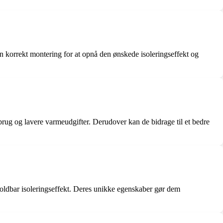
en korrekt montering for at opnå den ønskede isoleringseffekt og
brug og lavere varmeudgifter. Derudover kan de bidrage til et bedre
holdbar isoleringseffekt. Deres unikke egenskaber gør dem