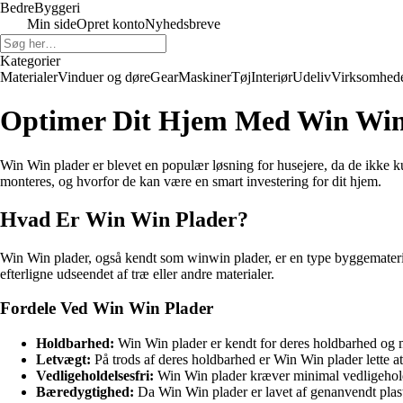
Bedre
Byggeri
Min side
Opret konto
Nyhedsbreve
Kategorier
Materialer
Vinduer og døre
Gear
Maskiner
Tøj
Interiør
Udeliv
Virksomhed
Optimer Dit Hjem Med Win Win
Win Win plader er blevet en populær løsning for husejere, da de ikke k
monteres, og hvorfor de kan være en smart investering for dit hjem.
Hvad Er Win Win Plader?
Win Win plader, også kendt som winwin plader, er en type byggemateriale 
efterligne udseendet af træ eller andre materialer.
Fordele Ved Win Win Plader
Holdbarhed:
Win Win plader er kendt for deres holdbarhed og m
Letvægt:
På trods af deres holdbarhed er Win Win plader lette at 
Vedligeholdelsesfri:
Win Win plader kræver minimal vedligehol
Bæredygtighed:
Da Win Win plader er lavet af genanvendt plasti