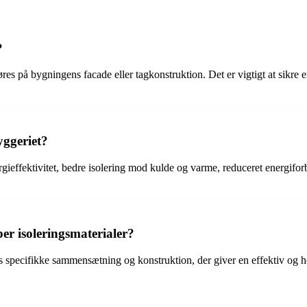
?
es på bygningens facade eller tagkonstruktion. Det er vigtigt at sikre 
yggeriet?
gieffektivitet, bedre isolering mod kulde og varme, reduceret energifor
er isoleringsmaterialer?
res specifikke sammensætning og konstruktion, der giver en effektiv og 