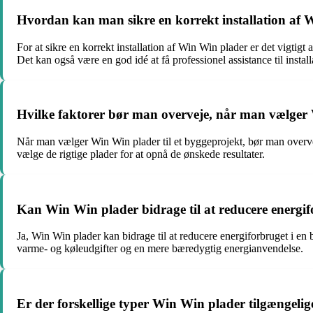
Hvordan kan man sikre en korrekt installation af
For at sikre en korrekt installation af Win Win plader er det vigti
Det kan også være en god idé at få professionel assistance til install
Hvilke faktorer bør man overveje, når man vælger 
Når man vælger Win Win plader til et byggeprojekt, bør man overveje
vælge de rigtige plader for at opnå de ønskede resultater.
Kan Win Win plader bidrage til at reducere energif
Ja, Win Win plader kan bidrage til at reducere energiforbruget i e
varme- og køleudgifter og en mere bæredygtig energianvendelse.
Er der forskellige typer Win Win plader tilgængeli