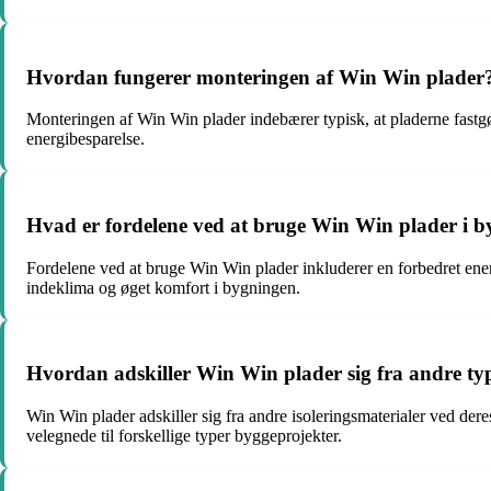
Hvordan fungerer monteringen af Win Win plader
Monteringen af Win Win plader indebærer typisk, at pladerne fastgør
energibesparelse.
Hvad er fordelene ved at bruge Win Win plader i b
Fordelene ved at bruge Win Win plader inkluderer en forbedret ener
indeklima og øget komfort i bygningen.
Hvordan adskiller Win Win plader sig fra andre typ
Win Win plader adskiller sig fra andre isoleringsmaterialer ved de
velegnede til forskellige typer byggeprojekter.