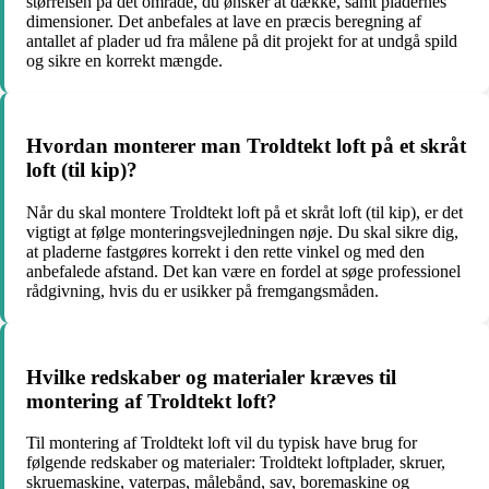
størrelsen på det område, du ønsker at dække, samt pladernes
dimensioner. Det anbefales at lave en præcis beregning af
antallet af plader ud fra målene på dit projekt for at undgå spild
og sikre en korrekt mængde.
Hvordan monterer man Troldtekt loft på et skråt
loft (til kip)?
Når du skal montere Troldtekt loft på et skråt loft (til kip), er det
vigtigt at følge monteringsvejledningen nøje. Du skal sikre dig,
at pladerne fastgøres korrekt i den rette vinkel og med den
anbefalede afstand. Det kan være en fordel at søge professionel
rådgivning, hvis du er usikker på fremgangsmåden.
Hvilke redskaber og materialer kræves til
montering af Troldtekt loft?
Til montering af Troldtekt loft vil du typisk have brug for
følgende redskaber og materialer: Troldtekt loftplader, skruer,
skruemaskine, vaterpas, målebånd, sav, boremaskine og