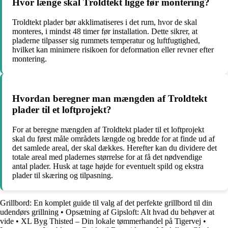
Hvor længe skal Troldtekt ligge før montering?
Troldtekt plader bør akklimatiseres i det rum, hvor de skal
monteres, i mindst 48 timer før installation. Dette sikrer, at
pladerne tilpasser sig rummets temperatur og luftfugtighed,
hvilket kan minimere risikoen for deformation eller revner efter
montering.
Hvordan beregner man mængden af Troldtekt
plader til et loftprojekt?
For at beregne mængden af Troldtekt plader til et loftprojekt
skal du først måle områdets længde og bredde for at finde ud af
det samlede areal, der skal dækkes. Herefter kan du dividere det
totale areal med pladernes størrelse for at få det nødvendige
antal plader. Husk at tage højde for eventuelt spild og ekstra
plader til skæring og tilpasning.
Grillbord: En komplet guide til valg af det perfekte grillbord til din
udendørs grillning
•
Opsætning af Gipsloft: Alt hvad du behøver at
vide
•
XL Byg Thisted – Din lokale tømmerhandel på Tigervej
•