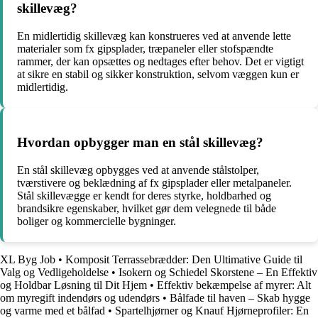
skillevæg?
En midlertidig skillevæg kan konstrueres ved at anvende lette
materialer som fx gipsplader, træpaneler eller stofspændte
rammer, der kan opsættes og nedtages efter behov. Det er vigtigt
at sikre en stabil og sikker konstruktion, selvom væggen kun er
midlertidig.
Hvordan opbygger man en stål skillevæg?
En stål skillevæg opbygges ved at anvende stålstolper,
tværstivere og beklædning af fx gipsplader eller metalpaneler.
Stål skillevægge er kendt for deres styrke, holdbarhed og
brandsikre egenskaber, hvilket gør dem velegnede til både
boliger og kommercielle bygninger.
XL Byg Job
•
Komposit Terrassebrædder: Den Ultimative Guide til
Valg og Vedligeholdelse
•
Isokern og Schiedel Skorstene – En Effektiv
og Holdbar Løsning til Dit Hjem
•
Effektiv bekæmpelse af myrer: Alt
om myregift indendørs og udendørs
•
Bålfade til haven – Skab hygge
og varme med et bålfad
•
Spartelhjørner og Knauf Hjørneprofiler: En