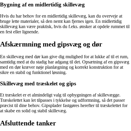
Bygning af en midlertidig skillevæg
Hvis du har behov for en midlertidig skillevæg, kan du overveje at
bruge lette materialer, så den nemt kan fjernes igen. En midlertidig
skillevæg kan være praktisk, hvis du f.eks. ønsker at opdele rummet til
en fest eller lignende.
Afskærmning med gipsvæg og dør
En skillevæg med dør kan give dig mulighed for at lukke af til et rum,
samtidig med at du stadig har adgang til det. Opsætning af en gipsvæg
med en dør kræver nøje planlægning og korrekt konstruktion for at
sikre en stabil og funktionel løsning.
Skillevæg med træskelet og gips
Et træskelet er et almindeligt valg til opbygningen af skillevægge.
Træskelettet kan let tilpasses i tykkelse og udformning, så det passer
præcist til dine behov. Gipsplader fastgøres herefter til træskelettet for
at skabe en solid og stabil skillevæg.
Afsluttende tanker